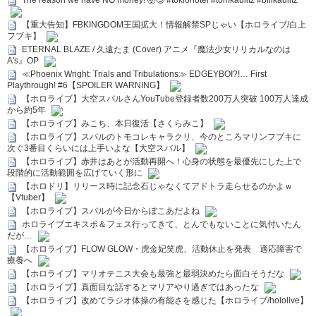
The reason we have NO money! 🤯🥲 #tokiohotel #tomkaulitz #billkaulitz
【重大告知】FBKINGDOM王国拡大！情報解禁SPじゃい【ホロライブ/白上
フブキ】
ETERNAL BLAZE / 久遠たま (Cover) アニメ『魔法少女リリカルなのは
A's』OP
≪Phoenix Wright: Trials and Tribulations≫ EDGEYBOI?!… First
Playthrough! #6【SPOILER WARNING】
【ホロライブ】大空スバルさんYouTube登録者数200万人突破 100万人達成
から約5年
【ホロライブ】みこち、本日復活【さくらみこ】
【ホロライブ】スバルのトモコレキャラクリ、今のところマリンフブキに
次ぐ3番目くらいには上手いよな【大空スバル】
【ホロライブ】赤井はあとが活動再開へ！心身の状態を最優先にした上で
段階的に活動範囲を広げていく形に
【ホロドリ】リリース時に記念石じゃなくてアドトラ走らせるのかよｗ
【Vtuber】
【ホロライブ】スバルが今日からぽこあだよね
ホロライブエキスポ＆フェス行ってきて、とんでもないことに気付いたん
だが…
【ホロライブ】FLOW GLOW・虎金妃笑虎、活動休止を発表 適応障害で
療養へ
【ホロライブ】マリオテニス大会も最強と最弱決めたら面白そうだな
【ホロライブ】真面目な話するとマリアやり過ぎではあったな
【ホロライブ】改めてラジオ体操の有能さを感じた【ホロライブ/hololive】