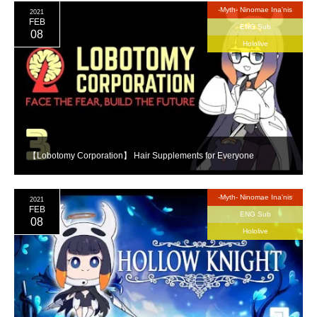
-Myth- Ninomae Ina'nis
2021
FEB
ENG Sub
08
Hololive
【Lobotomy Corporation】 Hair Supplements for Everyone
-Myth- Ninomae Ina'nis
2021
FEB
ENG Sub
08
Hololive