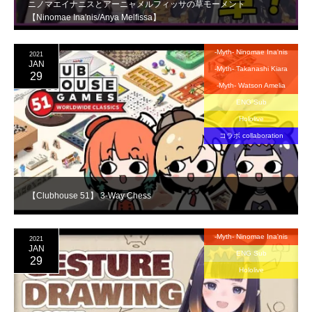
ニノマエイナニスとアーニャメルフィッサの草モーメント
【Ninomae Ina'nis/Anya Melfissa】
-Myth- Ninomae Ina'nis
2021
JAN
-Myth- Takanashi Kiara
29
-Myth- Watson Amelia
ENG Sub
Hololive
コラボ collaboration
【Clubhouse 51】 3-Way Chess
-Myth- Ninomae Ina'nis
2021
JAN
ENG Sub
29
Hololive