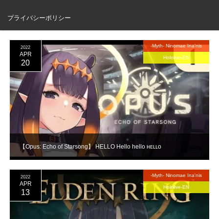
【DRAWING】 Y
プライバシーポリシー
-Myth- Ninomae Ina'nis
2022
APR
Hololive-EN
20
【Opus: Echo of Starsong】 HELLO Hello hello ʜᴇʟʟᴏ
-Myth- Ninomae Ina'nis
2022
APR
Hololive-EN
13