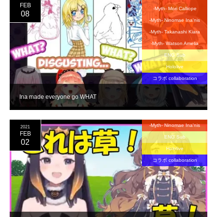
FEB
-Myth- Mori Calliope
08
-Myth- Ninomae Ina'nis
-Myth- Takanashi Kiara
-Myth- Watson Amelia
ENG Sub
Hololive
コラボ collaboration
Ina made everyone go WHAT
-Myth- Ninomae Ina'nis
2021
FEB
ENG Sub
02
Hololive
コラボ collaboration