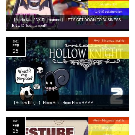
Hololive-EN
コラボ collaboration
【Mario Kart 8DX Tournament】 LET'S GET DOWN TO BUSINESS
EN x ID Tournament!!
-Myth- Ninomae Ina'nis
2021
FEB
ENG Sub
25
Hololive
【Hollow Knight】 Hmm Hmm Hmm Hmm HMMM
-Myth- Ninomae Ina'nis
2021
FEB
ENG Sub
25
Hololive