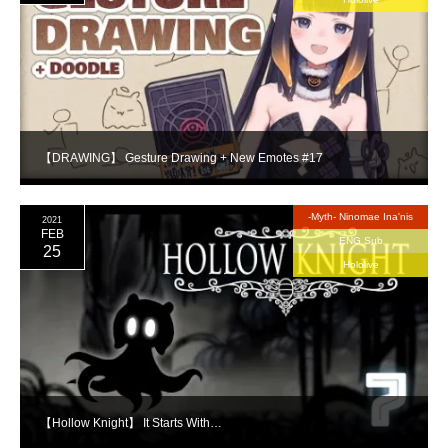
【DRAWING】 Gesture Drawing + New Emotes #17
-Myth- Ninomae Ina'nis
2021
FEB
ENG Sub
25
Hololive
【Hollow Knight】 It Starts With…