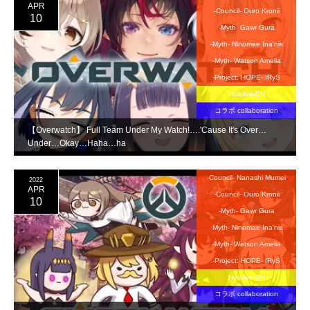
APR
-Council- Ouro Kronii
10
-Myth- Gawr Gura
-Myth- Ninomae Ina'nis
-Myth- Watson Amelia
-Project: HOPE- IRyS
Hololive-EN
コラボ collaboration
【Overwatch】 Full Team Under My Watch!….'Cause It's Over…
Under…Okay…Haha…ha
-Council- Nanashi Mumei
2022
APR
-Council- Ouro Kronii
10
-Myth- Gawr Gura
-Myth- Ninomae Ina'nis
-Myth- Watson Amelia
-Project: HOPE- IRyS
Hololive-EN
コラボ collaboration