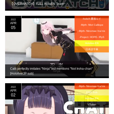
【OVERWATCH】FULL HoloEN Team~
-holoX-鷹嶺ルイ
2022
APR
-Myth- Mori Calliope
05
-Myth- Ninomae Ina'nis
-Project: HOPE- IRyS
Hololive-EN
日本語字幕
Calli perfectly imitates "Ninja" but mentions "Not Iroha-chan"
[Hololive/JP sub]
-Myth- Ninomae Ina'nis
2022
APR
ENG Sub
02
Hololive-EN
VTuber