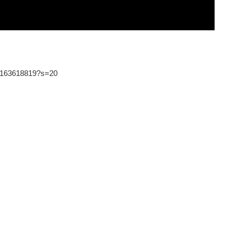
92163618819?s=20