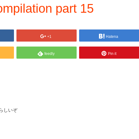
mpilation part 15
+1
Hatena
feedly
Pin it
が話題らしいぞ