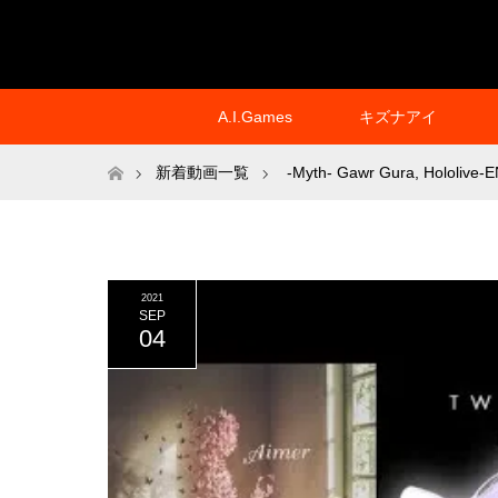
A.I.Games
キズナアイ
ホーム
新着動画一覧
-Myth- Gawr Gura
,
Hololive-
2021
SEP
04