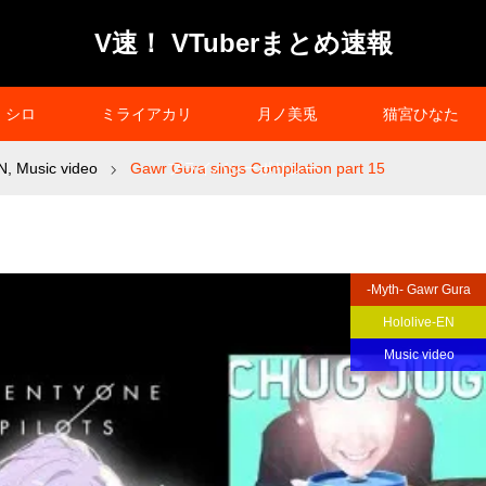
V速！ VTuberまとめ速報
シロ
ミライアカリ
月ノ美兎
猫宮ひなた
EN
,
Music video
Gawr Gura sings Compilation part 15
プライバシーポリシー
-Myth- Gawr Gura
Hololive-EN
Music video