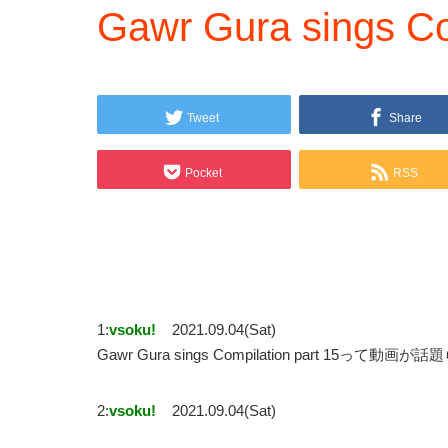
Gawr Gura sings Co
Tweet
Share
Pocket
RSS
1:
vsoku!
2021.09.04(Sat)
Gawr Gura sings Compilation part 15って動画
2:
vsoku!
2021.09.04(Sat)