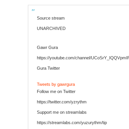
Source stream
UNARCHIVED
Gawr Gura
https://youtube.com/channel/UCoSrY_IQQVpmI
Gura Twitter
Tweets by gawrgura
Follow me on Twitter
https://twitter.com/yzrythm
Support me on streamlabs
https://streamlabs.com/yuzurythm/tip