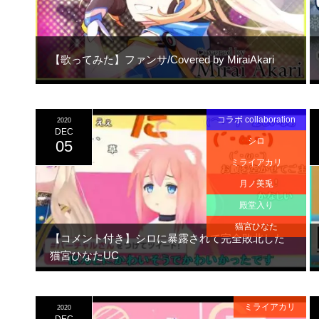
【歌ってみた】ファンサ/Covered by MiraiAkari
コラボ collaboration
2020
DEC
シロ
05
ミライアカリ
月ノ美兎
殿堂入り
猫宮ひなた
【コメント付き】シロに暴露されて完全敗北した
猫宮ひなたUC
ミライアカリ
2020