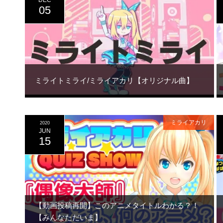
DEC
05
ミライトミライ/ミライアカリ【オリジナル曲】
ミライアカリ
2020
JUN
15
【動画投稿再開】このアニメタイトルわかる？！
【みんなただいま】