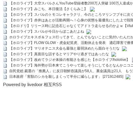
【ホロライブ】大空スバルさんYouTube登録者数200万人突破 100万人達成
【ホロライブ】みこち、本日復活【さくらみこ】
【ホロライブ】スバルのトモコレキャラクリ、今のところマリンフブキに次ぐ
【ホロライブ】赤井はあとが活動再開へ！心身の状態を最優先にした上で段
【ホロドリ】リリース時に記念石じゃなくてアドトラ走らせるのかよｗ【Vtub
【ホロライブ】スバルが今日からぽこあだよね
ホロライブエキスポ＆フェス行ってきて、とんでもないことに気付いたんだ
【ホロライブ】FLOW GLOW・虎金妃笑虎、活動休止を発表 適応障害で療
【ホロライブ】マリオテニス大会も最強と最弱決めたら面白そうだな
【ホロライブ】真面目な話するとマリアやり過ぎではあったな
【ホロライブ】改めてラジオ体操の有能さを感じた【ホロライブ/hololive】
【ホロライブ】海外勢が日本来てこうやって楽しそうにしてるとなんかニコ
自民党総.裁選の「推薦人」に反日朝鮮壺議員が58人、裏金議員は21人 もう滅茶苦茶
日本政府「害獣のシカを殺しまくって半分に減らします」 [271912485]
Powered by livedoor 相互RSS