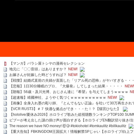
【マンガ】バラシ屋トシヤの漫画セレクション
地元に「〇〇音頭」はありますか？
NEW!
お嫁さんが妊娠した時どうすれば？
NEW!
【戦慄】結婚式直前の夫婦が直面した「リアル死の恐怖」がヤバすぎる・・
【悲報】1日30分睡眠のプロ、『大爆発』してしまった結果・・・・・
NEW!
【朗報】56歳・及川光博、おじさん達に『希望』を与えてしまうｗｗｗｗ
N
【超速報】靖國神社、ようやく気づくｗｗｗｗｗｗｗｗｗｗ
NEW!
【画像】全身入れ墨の彫り師、『とんでもない正論』を吐いて30万再生され
【VCR RUST3】＃７ 快適な拠点ができ・・・た！？【猫宮ひなた】
【hololive/夏休み2026】ホロライブ歌みた総視聴数ランキングTOP100 SUMMER SPECI
ビブーが考え出した謎の掛け声が面白すぎる【ホロライブEN翻訳切り抜き/古
The reason we have NO money! 🤯🥲 #tokiohotel #tomkaulitz #billkaulitz
【重大告知】FBKINGDOM王国拡大！情報解禁SPじゃい【ホロライブ/白上