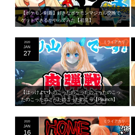
【ポケモン剣盾】好きなポケモンマジカル交換で
ゲットできるかやってみた【初見】
ミライアカリ
2020
JAN
27
【はっけよい】のこったのこったのこったのこっ
たのこったのこったのこったのこっ【Paunch】
ミライアカリ
2020
JAN
16