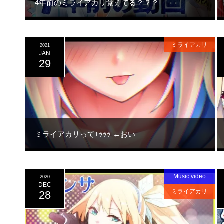
4年前のミライアカリ覚えてる？？？
ミライアカリ
2021
JAN
29
ミライアカリってｴｯｯｯ ←おい
Music video
2020
DEC
ミライアカリ
28