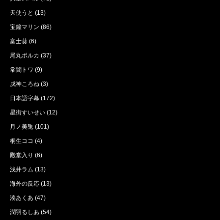
天使うと
(13)
宝鐘マリン
(86)
富士葵
(6)
尾丸ポルカ
(37)
常闇トワ
(9)
戌神ころね
(3)
日本語字幕
(172)
星街すいせい
(12)
月ノ美兎
(101)
桐生ココ
(4)
殿堂入り
(6)
浅井ラム
(13)
海外の反応
(13)
湊あくあ
(47)
潤羽るしあ
(54)