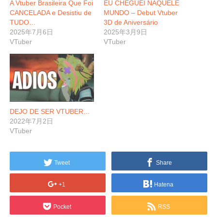
A Vtuber Brasileira Que Foi
EU CHEGUEI NAQUELE
CANCELADA e Desistiu de
MUNDO – Debut Vtuber
TUDO…
3D de Aniversário
2025年7月6日
2025年3月9日
VTuber
VTuber
DEJO DE SER VTUBER…
2022年7月2日
VTuber
Tweet
Share
+1
Hatena
Pocket
RSS