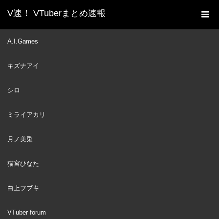
V速！ VTuberまとめ速報
新着動画一覧
VTuber
HAEMOLACRIA DE HIELO
A.I.Games
ホーム
LETAL
キズナアイ
VTuber
2022
JUN
26
シロ
ミライアカリ
月ノ美兎
猫宮ひなた
白上フブキ
VTuber forum