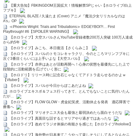
【重大告知】FBKINGDOM王国拡大！情報解禁SPじゃい【ホロライブ/白上
フブキ】
ETERNAL BLAZE / 久遠たま (Cover) アニメ『魔法少女リリカルなのは
A's』OP
≪Phoenix Wright: Trials and Tribulations≫ EDGEYBOI?!… First
Playthrough! #6【SPOILER WARNING】
【ホロライブ】大空スバルさんYouTube登録者数200万人突破 100万人達成
から約5年
【ホロライブ】みこち、本日復活【さくらみこ】
【ホロライブ】スバルのトモコレキャラクリ、今のところマリンフブキに
次ぐ3番目くらいには上手いよな【大空スバル】
【ホロライブ】赤井はあとが活動再開へ！心身の状態を最優先にした上で
段階的に活動範囲を広げていく形に
【ホロドリ】リリース時に記念石じゃなくてアドトラ走らせるのかよｗ
【Vtuber】
【ホロライブ】スバルが今日からぽこあだよね
ホロライブエキスポ＆フェス行ってきて、とんでもないことに気付いたん
だが…
【ホロライブ】FLOW GLOW・虎金妃笑虎、活動休止を発表 適応障害で
療養へ
【ホロライブ】マリオテニス大会も最強と最弱決めたら面白そうだな
【ホロライブ】真面目な話するとマリアやり過ぎではあったな
【ホロライブ】改めてラジオ体操の有能さを感じた【ホロライブ/hololive】
【ホロライブ】海外勢が日本来てこうやって楽しそうにしてるとなんかニ