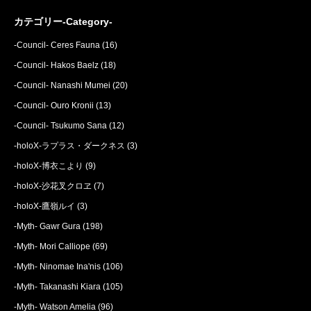
カテゴリー-Category-
-Council- Ceres Fauna
(16)
-Council- Hakos Baelz
(18)
-Council- Nanashi Mumei
(20)
-Council- Ouro Kronii
(13)
-Council- Tsukumo Sana
(12)
-holoX-ラプラス・ダークネス
(3)
-holoX-博衣こより
(9)
-holoX-沙花叉クロヱ
(7)
-holoX-鷹嶺ルイ
(3)
-Myth- Gawr Gura
(198)
-Myth- Mori Calliope
(69)
-Myth- Ninomae Ina'nis
(106)
-Myth- Takanashi Kiara
(105)
-Myth- Watson Amelia
(96)