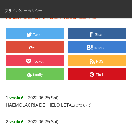
プライバシーポリシー
HAEMOLACRIA DE HIELO LETAL
Tweet
Share
+1
Hatena
Pocket
RSS
feedly
Pin it
1:
vsoku!
2022.06.25(Sat)
HAEMOLACRIA DE HIELO LETALについて
2:
vsoku!
2022.06.25(Sat)