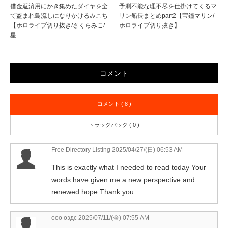
借金返済用にかき集めたダイヤを全
予測不能な理不尽を仕掛けてくるマ
て盗まれ島流しになりかけるみこち
リン船長まとめpart2【宝鐘マリン/
【ホロライブ切り抜き/さくらみこ/
ホロライブ切り抜き】
星…
コメント
コメント ( 8 )
トラックバック ( 0 )
Free Directory Listing
2025/04/27/(日) 06:53 AM
This is exactly what I needed to read today Your
words have given me a new perspective and
renewed hope Thank you
ооо оздс
2025/07/11/(金) 07:55 AM