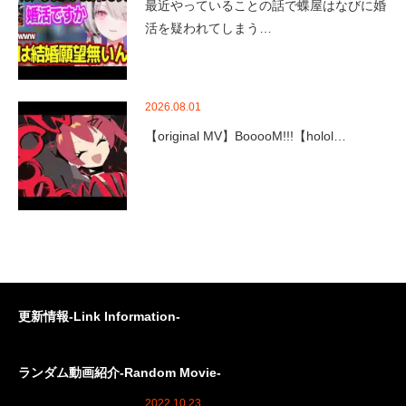
最近やっていることの話で蝶屋はなびに婚
活を疑われてしまう…
2026.08.01
【original MV】BooooM!!!【holol…
更新情報-Link Information-
ランダム動画紹介-Random Movie-
2022.10.23