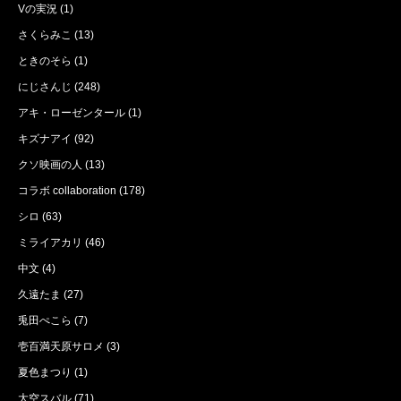
Vの実況
(1)
さくらみこ
(13)
ときのそら
(1)
にじさんじ
(248)
アキ・ローゼンタール
(1)
キズナアイ
(92)
クソ映画の人
(13)
コラボ collaboration
(178)
シロ
(63)
ミライアカリ
(46)
中文
(4)
久遠たま
(27)
兎田ぺこら
(7)
壱百満天原サロメ
(3)
夏色まつり
(1)
大空スバル
(71)