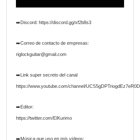
➡️Discord: https://discord.gg/xf2b8s3
➡️Correo de contacto de empresas:
riglockguitar@gmail.com
➡️Link super secreto del canal
https://www.youtube.com/channel/UCS5gDPTriogdEz7eR0D
➡️Editor:
https://twitter.com/ElKurimo
➡️Música que uso en mis vídeos: