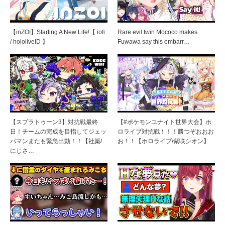
【inZOI】Starting A New Life!【 iofi
Rare evil twin Mococo makes
/ hololiveID 】
Fuwawa say this embarr…
【スプラトゥーン3】対抗戦最終
【#ポケモンユナイト世界大会】ホ
日！チームの完成を目指してジェッ
ロライブ対抗戦！！！勝つぞおおお
パマンまたも緊急出動！！【社築/
お！！【ホロライブ/紫咲シオン】
にじさ…