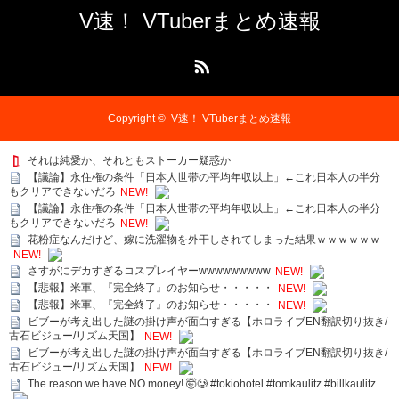
V速！ VTuberまとめ速報
RSS
Copyright ©
V速！ VTuberまとめ速報
それは純愛か、それともストーカー疑惑か
【議論】永住権の条件「日本人世帯の平均年収以上」←これ日本人の半分
もクリアできないだろ
NEW!
【議論】永住権の条件「日本人世帯の平均年収以上」←これ日本人の半分
もクリアできないだろ
NEW!
花粉症なんだけど、嫁に洗濯物を外干しされてしまった結果ｗｗｗｗｗｗ
NEW!
さすがにデカすぎるコスプレイヤーwwwwwwwww
NEW!
【悲報】米軍、『完全終了』のお知らせ・・・・・
NEW!
【悲報】米軍、『完全終了』のお知らせ・・・・・
NEW!
ビブーが考え出した謎の掛け声が面白すぎる【ホロライブEN翻訳切り抜き/
古石ビジュー/リズム天国】
NEW!
ビブーが考え出した謎の掛け声が面白すぎる【ホロライブEN翻訳切り抜き/
古石ビジュー/リズム天国】
NEW!
The reason we have NO money! 🤯🥲 #tokiohotel #tomkaulitz #billkaulitz