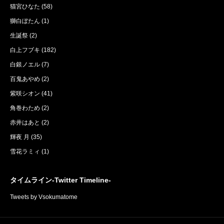
猫宮ひなた
(58)
獅白ぼたん
(1)
生誕祭
(2)
白上フブキ
(182)
白銀ノエル
(7)
百鬼あやめ
(2)
紫咲シオン
(41)
角巻わため
(2)
赤井はあと
(2)
輝夜 月
(35)
雪花ラミィ
(1)
タイムライン-Twitter Timeline-
Tweets by Vsokumatome