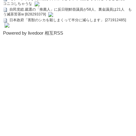
コニコしちゃうな
自民党総.裁選の「推薦人」に反日朝鮮壺議員が58人、裏金議員は21人 も
う滅茶苦茶w [828293379]
日本政府「害獣のシカを殺しまくって半分に減らします」 [271912485]
Powered by livedoor 相互RSS