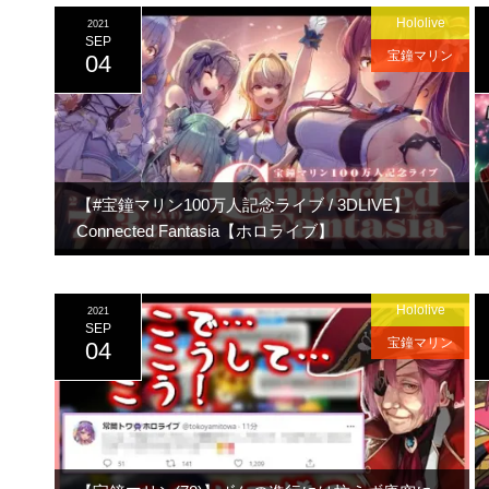
Hololive
2021
SEP
宝鐘マリン
04
【#宝鐘マリン100万人記念ライブ / 3DLIVE】
Connected Fantasia【ホロライブ】
Hololive
2021
SEP
宝鐘マリン
04