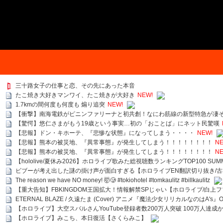
三十路女子の仕事と恋、その先にあった本音
たこ焼き大好きマンワイ、たこ焼きが大好き
NEW!
1.7kmの間何度も何度も 煽り追突
NEW!
【衝撃】南海電鉄がピニンファリーナと初共創！なにわ筋線の新型特急が凄
【驚愕】悠仁さまがもう19歳という事実…初の「おことば」にネット民驚嘆
【悲報】ドン・キホーテ、『悲惨な状態』になってしまう・・・・
NEW!
【悲報】熊本の被災地、『異常事態』が発生してしまう！！！！！！！！
NE
【悲報】熊本の被災地、『異常事態』が発生してしまう！！！！！！！！
NE
【hololive/夏休み2026】ホロライブ歌みた総視聴数ランキングTOP100 SUMMER SPECI
ビブーが考え出した謎の掛け声が面白すぎる【ホロライブEN翻訳切り抜き/古
The reason we have NO money! 🤯🥲 #tokiohotel #tomkaulitz #billkaulitz
【重大告知】FBKINGDOM王国拡大！情報解禁SPじゃい【ホロライブ/白上
ETERNAL BLAZE / 久遠たま (Cover) アニメ『魔法少女リリカルなのはA's』
【ホロライブ】大空スバルさんYouTube登録者数200万人突破 100万人達成
【ホロライブ】みこち、本日復活【さくらみこ】