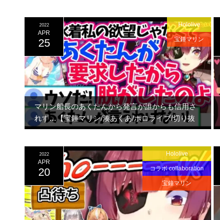
Hololive
2022
APR
宝鐘マリン
25
マリン船長のあくたんから発言が誰からも信用さ
れず…【宝鐘マリン/湊あくあ/ホロライブ/切り抜
き】
Hololive
2022
APR
コラボ collaboration
20
宝鐘マリン