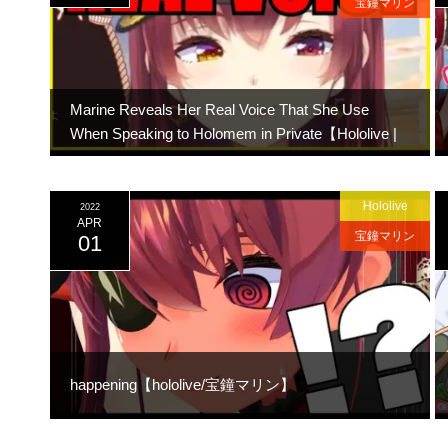
宝鐘マリン
Marine Reveals Her Real Voice That She Use
When Speaking to Holomem in Private【Hololive |
Eng Sub】
Hololive
2022
APR
宝鐘マリン
01
happening【hololive/宝鐘マリン】