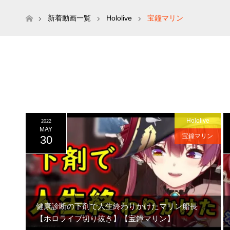
ホーム
新着動画一覧
Hololive
宝鐘マリン
Hololive
2022
MAY
宝鐘マリン
30
健康診断の下剤で人生終わりかけたマリン船長
【ホロライブ切り抜き】【宝鐘マリン】