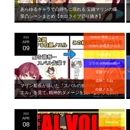
あらゆるキャラで凸待ちに現れる 宝鐘マリンの爆
笑凸シーンまとめ【ホロライブ切り抜き】
-holoX-博衣こより
2022
APR
-holoX-沙花叉クロヱ
09
Hololive
コラボ collaboration
宝鐘マリン
戌神ころね
マリン船長が描いた『スバルの服の匂いを嗅ぐノ
白銀ノエル
エル』を見て､精神的ダメージを負いながらも絵の
説明文を書くノエル団長【宝鐘マリン/白銀ノエ
ル】
ENG Sub
2022
APR
Hololive
08