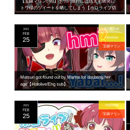
【宝鐘マリン(78)】ボケの進行には抗えず唐突に
トワ様のツイートを晒してしまう【ホロライブ切
り抜き】
ENG Sub
2021
FEB
Hololive
25
宝鐘マリン
Matsuri got found out by Marine for doubting her
age【Hololive/Eng sub】
Hololive
2021
FEB
宝鐘マリン
25