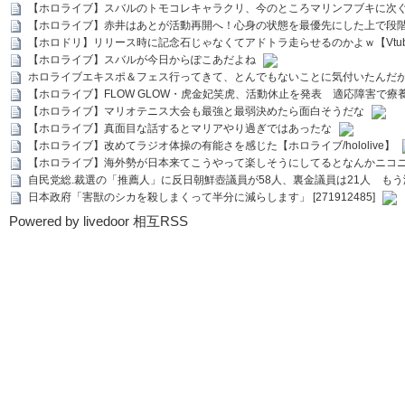
【ホロライブ】スバルのトモコレキャラクリ、今のところマリンフブキに次ぐ
【ホロライブ】赤井はあとが活動再開へ！心身の状態を最優先にした上で段
【ホロドリ】リリース時に記念石じゃなくてアドトラ走らせるのかよｗ【Vtub
【ホロライブ】スバルが今日からぽこあだよね
ホロライブエキスポ＆フェス行ってきて、とんでもないことに気付いたんだ
【ホロライブ】FLOW GLOW・虎金妃笑虎、活動休止を発表 適応障害で療
【ホロライブ】マリオテニス大会も最強と最弱決めたら面白そうだな
【ホロライブ】真面目な話するとマリアやり過ぎではあったな
【ホロライブ】改めてラジオ体操の有能さを感じた【ホロライブ/hololive】
【ホロライブ】海外勢が日本来てこうやって楽しそうにしてるとなんかニコ
自民党総.裁選の「推薦人」に反日朝鮮壺議員が58人、裏金議員は21人 もう滅茶苦茶
日本政府「害獣のシカを殺しまくって半分に減らします」 [271912485]
Powered by livedoor 相互RSS