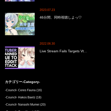
2023.07.23
46分間、同時視聴しよっ🤍
2022.06.30
Live Stream Fails Targets Vt…
カテゴリー-Category-
-Council- Ceres Fauna
(16)
-Council- Hakos Baelz
(18)
-Council- Nanashi Mumei
(20)