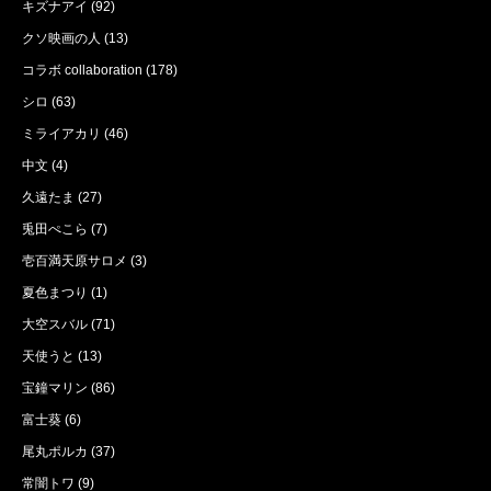
キズナアイ
(92)
クソ映画の人
(13)
コラボ collaboration
(178)
シロ
(63)
ミライアカリ
(46)
中文
(4)
久遠たま
(27)
兎田ぺこら
(7)
壱百満天原サロメ
(3)
夏色まつり
(1)
大空スバル
(71)
天使うと
(13)
宝鐘マリン
(86)
富士葵
(6)
尾丸ポルカ
(37)
常闇トワ
(9)