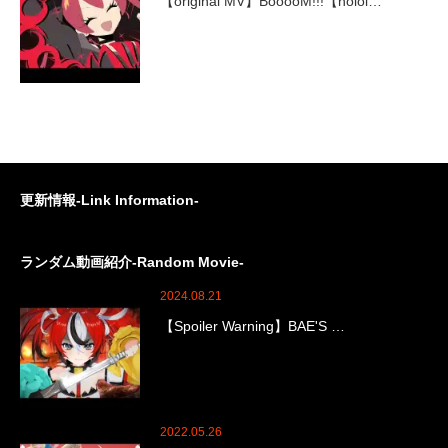
【original MV】BooooM!!!【holol…
更新情報-Link Information-
ランダム動画紹介-Random Movie-
2024.08.21
【Spoiler Warning】BAE'S …
2022.05.26