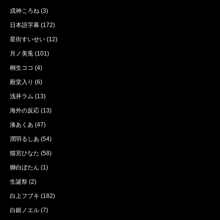
戌神ころね
(3)
日本語字幕
(172)
星街すいせい
(12)
月ノ美兎
(101)
桐生ココ
(4)
殿堂入り
(6)
浅井ラム
(13)
海外の反応
(13)
湊あくあ
(47)
潤羽るしあ
(54)
猫宮ひなた
(58)
獅白ぼたん
(1)
生誕祭
(2)
白上フブキ
(182)
白銀ノエル
(7)