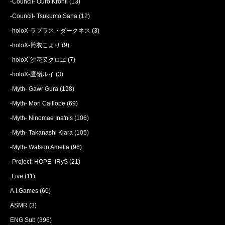
-Council- Ouro Kronii
(13)
-Council- Tsukumo Sana
(12)
-holoX-ラプラス・ダークネス
(3)
-holoX-博衣こより
(9)
-holoX-沙花叉クロヱ
(7)
-holoX-鷹嶺ルイ
(3)
-Myth- Gawr Gura
(198)
-Myth- Mori Calliope
(69)
-Myth- Ninomae Ina'nis
(106)
-Myth- Takanashi Kiara
(105)
-Myth- Watson Amelia
(96)
-Project: HOPE- IRyS
(21)
.Live
(11)
A.I.Games
(60)
ASMR
(3)
ENG Sub
(396)