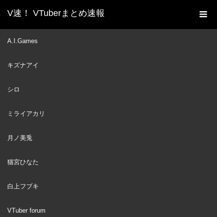
V速！ VTuberまとめ速報
新着動画一覧
VTuber
正月満喫ロケSP！餅つき
A.I.Games
ホーム
＆人生ゲームが盛り上がりすぎた #ロクフリにじさんじ
キズナアイ
VTuber
2026
JAN
03
シロ
ミライアカリ
月ノ美兎
猫宮ひなた
白上フブキ
VTuber forum