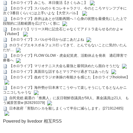
【ホロライブ】みこち、本日復活【さくらみこ】
【ホロライブ】スバルのトモコレキャラクリ、今のところマリンフブキに
次ぐ3番目くらいには上手いよな【大空スバル】
【ホロライブ】赤井はあとが活動再開へ！心身の状態を最優先にした上で
段階的に活動範囲を広げていく形に
【ホロドリ】リリース時に記念石じゃなくてアドトラ走らせるのかよｗ
【Vtuber】
【ホロライブ】スバルが今日からぽこあだよね
ホロライブエキスポ＆フェス行ってきて、とんでもないことに気付いたん
だが…
【ホロライブ】FLOW GLOW・虎金妃笑虎、活動休止を発表 適応障害で
療養へ
【ホロライブ】マリオテニス大会も最強と最弱決めたら面白そうだな
【ホロライブ】真面目な話するとマリアやり過ぎではあったな
【ホロライブ】改めてラジオ体操の有能さを感じた【ホロライブ/hololive】
【ホロライブ】海外勢が日本来てこうやって楽しそうにしてるとなんかニ
コニコしちゃうな
自民党総.裁選の「推薦人」に反日朝鮮壺議員が58人、裏金議員は21人 も
う滅茶苦茶w [828293379]
日本政府「害獣のシカを殺しまくって半分に減らします」 [271912485]
Powered by livedoor 相互RSS