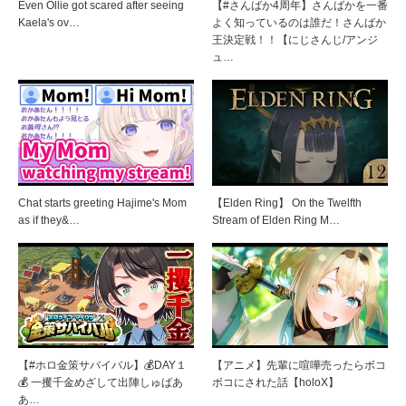
Even Ollie got scared after seeing
【#さんばか4周年】さんばかを一番
Kaela's ov…
よく知っているのは誰だ！さんばか
王決定戦！！【にじさんじ/アンジ
ュ…
Chat starts greeting Hajime's Mom
【Elden Ring】 On the Twelfth
as if they&…
Stream of Elden Ring M…
【#ホロ金策サバイバル】💰DAY１
【アニメ】先輩に喧嘩売ったらボコ
💰 一攫千金めざして出陣しゅばあ
ボコにされた話【holoX】
あ…