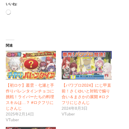
いいね:
読
み
込
み
中…
関連
【初ロケ】叢雲・七瀬と手
【パワプロ2024】にじ甲直
作りバレンタインチョコに
前！さくゆいと対戦で煽り
挑戦！ライバーたちの料理
合い＆まさかの展開 #ロク
スキルは…？ #ロクフリに
フリにじさんじ
じさんじ
2024年8月3日
2025年2月14日
VTuber
VTuber