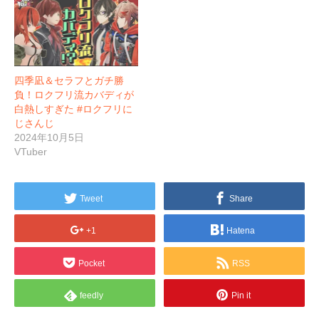
四季凪＆セラフとガチ勝
負！ロクフリ流カバディが
白熱しすぎた #ロクフリに
じさんじ
2024年10月5日
VTuber
Tweet
Share
+1
Hatena
Pocket
RSS
feedly
Pin it