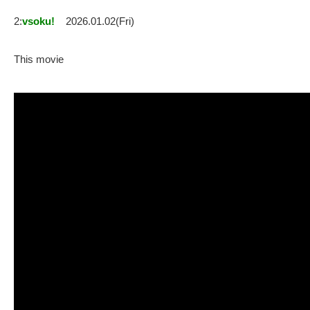
2:
vsoku!
2026.01.02(Fri)
This movie