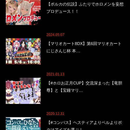
【ポルカの伝説】ふたりでホロメンを妄想
プロデュース！！
2024.05.07
【マリオカート8DX】第6回マリオカート
にじさんじ杯 本…
2021.01.13
【#ホロお正月CUP】交流深まった【竜胆
尊】と【宝鐘マリ…
2020.12.31
【#コンパス】ヘスティアよりベルよりボ
クはアイズを選ぶ！…