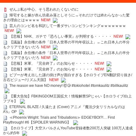
ぜんぶ私が中心、そう思われたくないのに
帰宅すると嫁が赤ん坊産み落としそうに→それだけでは終わらなかった驚
きの理由とはｗｗｗｗ
NEW!
芸人のコンビ名を和訳して一番ダサいコンビランキングｗｗｗｗｗｗｗ
NEW!
【悲報】NHK、ガチで『恐ろしい事実』が判明する・・・・・
NEW!
【議論】永住権の条件「日本人世帯の平均年収以上」←これ日本人の半分
もクリアできないだろ
NEW!
【議論】永住権の条件「日本人世帯の平均年収以上」←これ日本人の半分
もクリアできないだろ
NEW!
【悲報】米軍、『完全終了』のお知らせ・・・・・
NEW!
【悲報】米軍、『完全終了』のお知らせ・・・・・
NEW!
ビブーが考え出した謎の掛け声が面白すぎる【ホロライブEN翻訳切り抜き/
古石ビジュー/リズム天国】
NEW!
The reason we have NO money! 🤯🥲 #tokiohotel #tomkaulitz #billkaulitz
【重大告知】FBKINGDOM王国拡大！情報解禁SPじゃい【ホロライブ/白上
フブキ】
ETERNAL BLAZE / 久遠たま (Cover) アニメ『魔法少女リリカルなのは
A's』OP
≪Phoenix Wright: Trials and Tribulations≫ EDGEYBOI?!… First
Playthrough! #6【SPOILER WARNING】
【ホロライブ】大空スバルさんYouTube登録者数200万人突破 100万人達成
から約5年