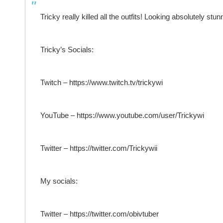
Tricky really killed all the outfits! Looking absolutely stun
Tricky’s Socials:
Twitch – https://www.twitch.tv/trickywi
YouTube – https://www.youtube.com/user/Trickywi
Twitter – https://twitter.com/Trickywii
My socials:
Twitter – https://twitter.com/obivtuber