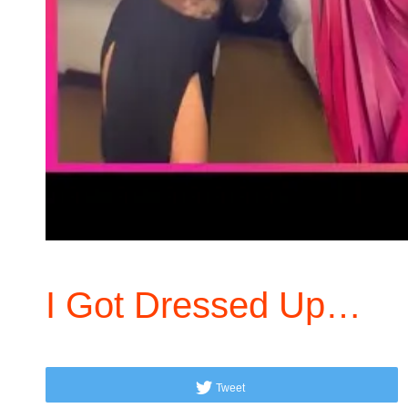
I Got Dressed Up…
Tweet