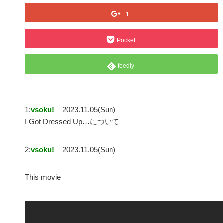
+1
Pocket
feedly
1:
vsoku!
2023.11.05(Sun)
I Got Dressed Up…について
2:
vsoku!
2023.11.05(Sun)
This movie