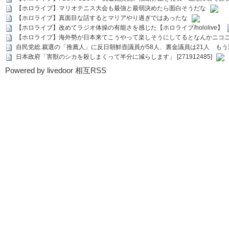
【ホロライブ】マリオテニス大会も最強と最弱決めたら面白そうだな
【ホロライブ】真面目な話するとマリアやり過ぎではあったな
【ホロライブ】改めてラジオ体操の有能さを感じた【ホロライブ/hololive】
【ホロライブ】海外勢が日本来てこうやって楽しそうにしてるとなんかニコ
自民党総.裁選の「推薦人」に反日朝鮮壺議員が58人、裏金議員は21人 もう滅茶苦茶
日本政府「害獣のシカを殺しまくって半分に減らします」 [271912485]
Powered by livedoor 相互RSS