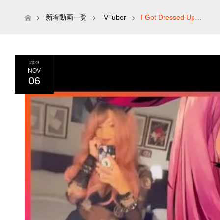
ホーム
新着動画一覧
VTuber
I Got Dressed Up…
2023
NOV
06