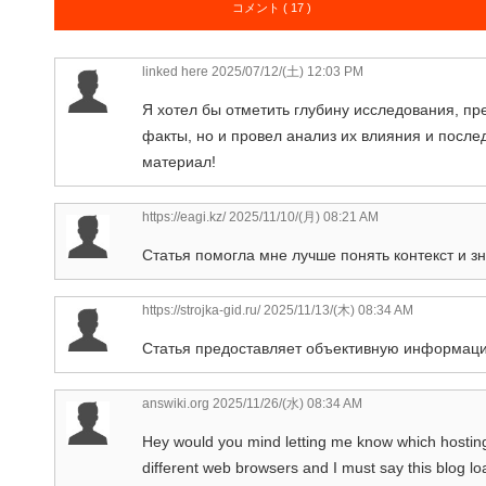
コメント ( 17 )
linked here
2025/07/12/(土) 12:03 PM
Я хотел бы отметить глубину исследования, пре
факты, но и провел анализ их влияния и посл
материал!
https://eagi.kz/
2025/11/10/(月) 08:21 AM
Статья помогла мне лучше понять контекст и 
https://strojka-gid.ru/
2025/11/13/(木) 08:34 AM
Статья предоставляет объективную информаци
answiki.org
2025/11/26/(水) 08:34 AM
Hey would you mind letting me know which hosting
different web browsers and I must say this blog 