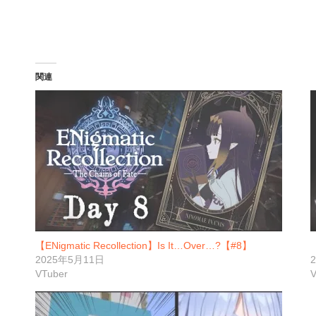
関連
【ENigmatic Recollection】Is It…Over…?【#8】
【
2025年5月11日
VTuber
V