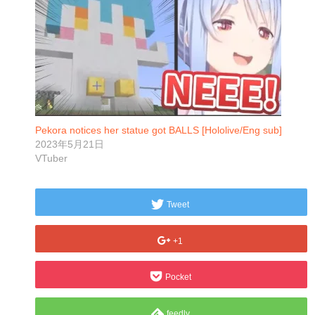
Pekora notices her statue got BALLS [Hololive/Eng sub]
2023年5月21日
VTuber
Tweet
+1
Pocket
feedly