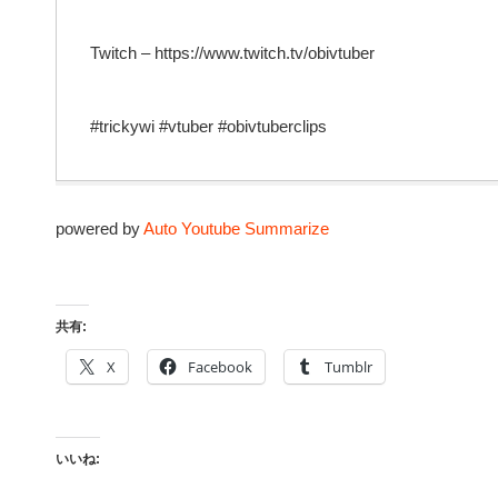
Twitch – https://www.twitch.tv/obivtuber
#trickywi #vtuber #obivtuberclips
powered by
Auto Youtube Summarize
共有:
X
Facebook
Tumblr
いいね: