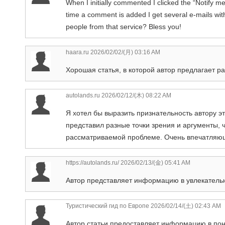
When I initially commented I clicked the “Notif
time a comment is added I get several e-mails w
people from that service? Bless you!
haara.ru
2026/02/02/(月) 03:16 AM
Хорошая статья, в которой автор предлагает р
autolands.ru
2026/02/12/(木) 08:22 AM
Я хотел бы выразить признательность автору эт
представил разные точки зрения и аргументы, 
рассматриваемой проблеме. Очень впечатляю
https://autolands.ru/
2026/02/13/(金) 05:41 AM
Автор представляет информацию в увлекатель
Туристический гид по Европе
2026/02/14/(土) 02:43 AM
Автор статьи предоставляет информацию в пон