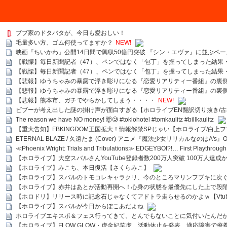
ブブ家のドタバタが、今日も愛おしい！
毛量多い方、ゴム何使ってますか？
NEW!
映画『ちいかわ』公開14日間で興収50億円突破 『シン・エヴァ』に並ぶペー
【戦慄】毎日新聞記者（47）、ペンではなく「包丁」を握ってしまった結果
【戦慄】毎日新聞記者（47）、ペンではなく「包丁」を握ってしまった結果
【悲報】ゆうちゃみの暴露で浮き彫りになる『恋愛リアリティー番組』の裏
【悲報】ゆうちゃみの暴露で浮き彫りになる『恋愛リアリティー番組』の裏
【悲報】熊本市、ガチでやらかしてしまう・・・・
NEW!
ビブーが考え出した謎の掛け声が面白すぎる【ホロライブEN翻訳切り抜き/古
The reason we have NO money! 🤯🥲 #tokiohotel #tomkaulitz #billkaulitz
【重大告知】FBKINGDOM王国拡大！情報解禁SPじゃい【ホロライブ/白上
ETERNAL BLAZE / 久遠たま (Cover) アニメ『魔法少女リリカルなのはA's』
≪Phoenix Wright: Trials and Tribulations≫ EDGEYBOI?!… First Playth
【ホロライブ】大空スバルさんYouTube登録者数200万人突破 100万人達成
【ホロライブ】みこち、本日復活【さくらみこ】
【ホロライブ】スバルのトモコレキャラクリ、今のところマリンフブキに次ぐ
【ホロライブ】赤井はあとが活動再開へ！心身の状態を最優先にした上で段
【ホロドリ】リリース時に記念石じゃなくてアドトラ走らせるのかよｗ【Vtub
【ホロライブ】スバルが今日からぽこあだよね
ホロライブエキスポ＆フェス行ってきて、とんでもないことに気付いたんだ
【ホロライブ】FLOW GLOW・虎金妃笑虎、活動休止を発表 適応障害で療