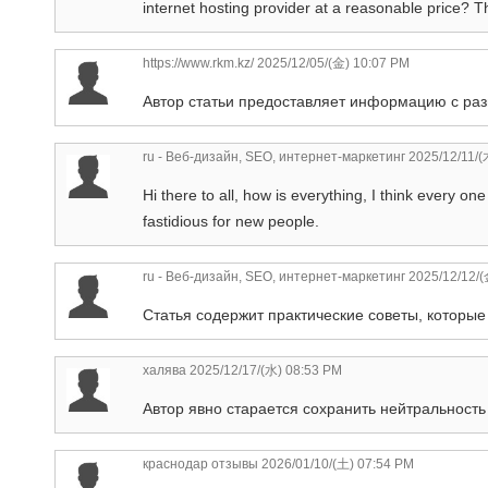
internet hosting provider at a reasonable price? Th
https://www.rkm.kz/
2025/12/05/(金) 10:07 PM
Автор статьи предоставляет информацию с раз
ru - Веб-дизайн, SEO, интернет-маркетинг
2025/12/11/(
Hi there to all, how is everything, I think every o
fastidious for new people.
ru - Веб-дизайн, SEO, интернет-маркетинг
2025/12/12/(
Статья содержит практические советы, которы
халява
2025/12/17/(水) 08:53 PM
Автор явно старается сохранить нейтральность
краснодар отзывы
2026/01/10/(土) 07:54 PM