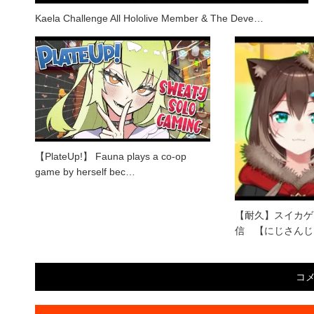
Kaela Challenge All Hololive Member & The Deve…
【PlateUp!】 Fauna plays a co-op
game by herself bec…
【耐久】スイカゲ
信 【にじさんじ
コ