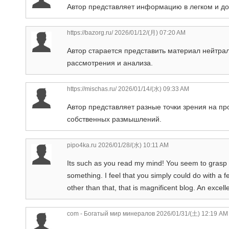
Автор представляет информацию в легком и до
https://bazorg.ru/
2026/01/12/(月) 07:20 AM
Автор старается представить материал нейтрал
рассмотрения и анализа.
https://mischas.ru/
2026/01/14/(水) 09:33 AM
Автор представляет разные точки зрения на пр
собственных размышлений.
pipo4ka.ru
2026/01/28/(水) 10:11 AM
Its such as you read my mind! You seem to grasp a 
something. I feel that you simply could do with a f
other than that, that is magnificent blog. An excelle
com - Богатый мир минералов
2026/01/31/(土) 12:19 AM