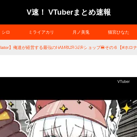
V速！ VTuberまとめ速報
シロ
ミライアカリ
月ノ美兎
猫宮ひなた
 Simulator】俺達が経営する最強のHAMBURGERショップ🍔その６【#ホ
プライバシーポリシー
VTuber