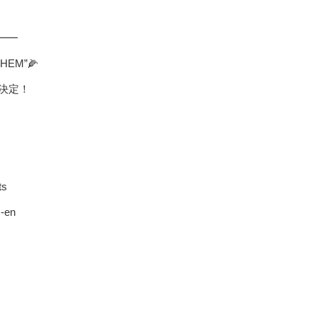
━━
HEM”🌽
催決定！
ts
s-en