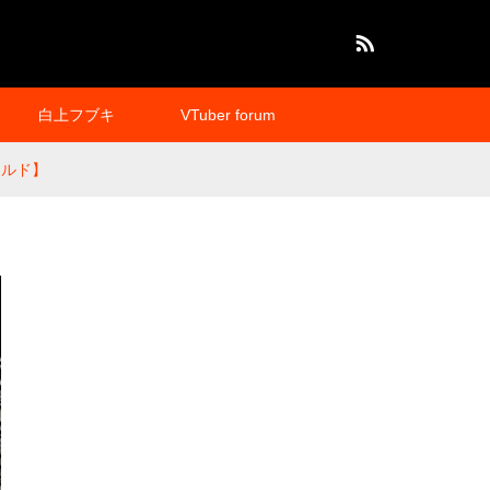
RSS
白上フブキ
VTuber forum
ロナルド】