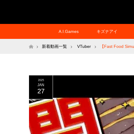
A.I.Games
キズナアイ
ホーム
新着動画一覧
VTuber
【Fast Food
2025
JAN
27