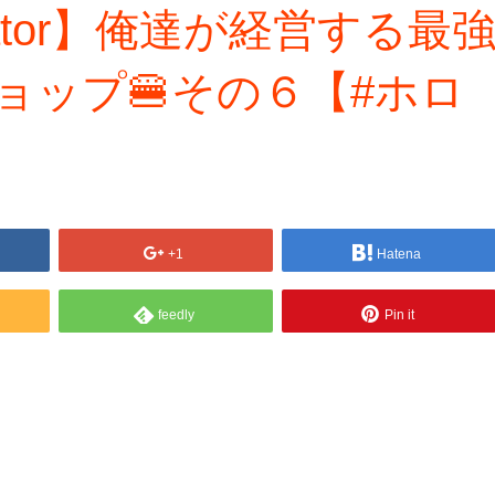
mulator】俺達が経営する最
ショップ🍔その６【#ホロ
+1
Hatena
feedly
Pin it