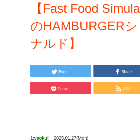
【Fast Food Si
のHAMBURGER
ナルド】
Tweet
Share
Pocket
RSS
1:
vsoku!
2025.01.27(Mon)