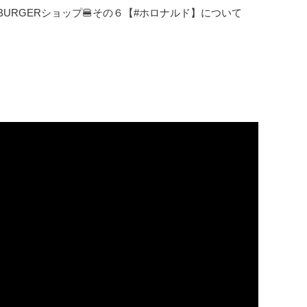
のHAMBURGERショップ🍔その６【#ホロナルド】について