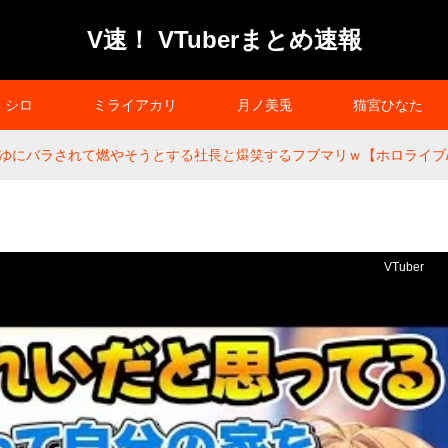
V速！ VTuberまとめ速報
シロ
ミライアカリ
月ノ美兎
猫宮ひなた
ゆにバラされて燃やそうとする社長と爆笑するフブマリｗ【ホロライブ/火
プライバシーポリシー
VTuber