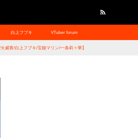
RSS
白上フブキ
VTuber forum
威青/白上フブキ/宝鐘マリン/一条莉々華】