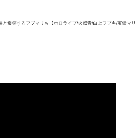
と爆笑するフブマリｗ【ホロライブ/火威青/白上フブキ/宝鐘マリ