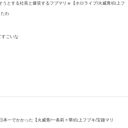
うとする社長と爆笑するフブマリｗ【ホロライブ/火威青/白上フ
ったわ
ってすごいな
日本一でかかった【火威青/一条莉々華/白上フブキ/宝鐘マリ