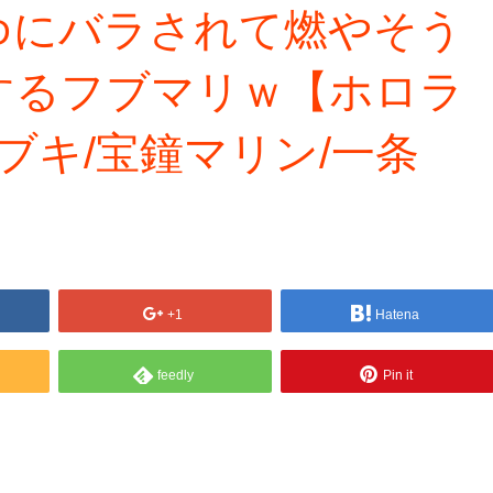
ゆにバラされて燃やそう
するフブマリｗ【ホロラ
ブキ/宝鐘マリン/一条
+1
Hatena
feedly
Pin it