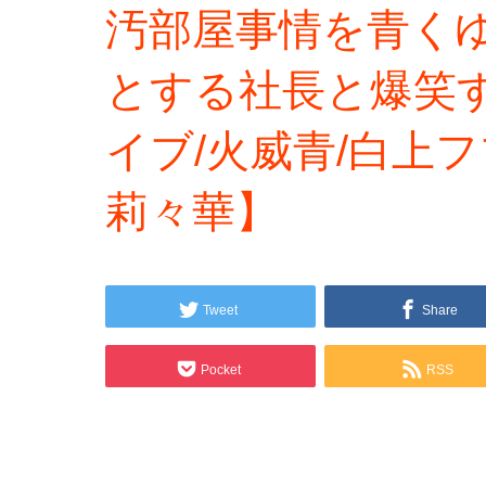
汚部屋事情を青く
とする社長と爆笑
イブ/火威青/白上フ
莉々華】
Tweet
Share
Pocket
RSS