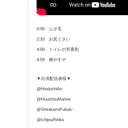
0:00 ムダ毛
2:33 お尻くさい
4:00 トイレの芳香剤
4:59 燃やすぞ
▼出演配信者様▼
@HiodoshiAo
@HoushouMarine
@ShirakamiFubuki
@IchijouRirika