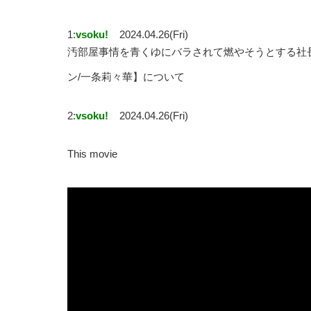
1:
vsoku!
2024.04.26(Fri)
汚部屋事情を青くゆにバラされて燃やそうとする社長
ン/一条莉々華】について
2:
vsoku!
2024.04.26(Fri)
This movie