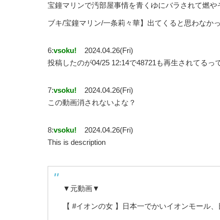
宝鐘マリンで汚部屋事情を青くゆにバラされて燃やそ
ブキ/宝鐘マリン/一条莉々華】出てくると思わなか
6:
vsoku!
2024.04.26(Fri)
投稿したのが04/25 12:14で48721も再生されてる
7:
vsoku!
2024.04.26(Fri)
この動画消されないよな？
8:
vsoku!
2024.04.26(Fri)
This is description
▼元動画▼
【 #イオンの女 】日本一でかいイオンモール、