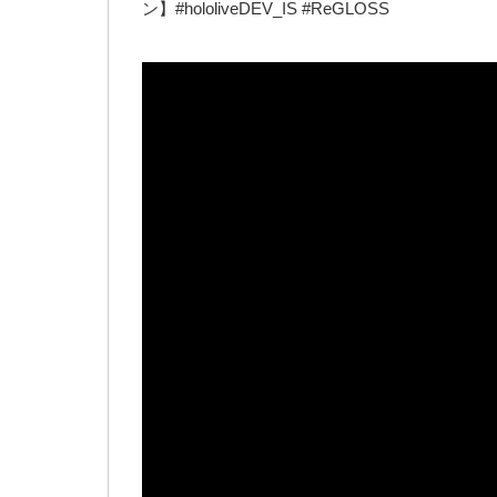
ン】#hololiveDEV_IS #ReGLOSS