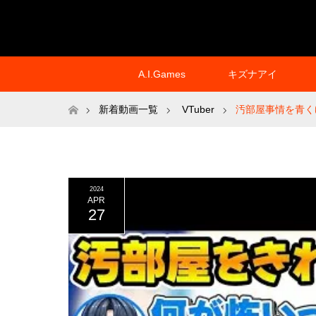
A.I.Games
キズナアイ
ホーム
新着動画一覧
VTuber
汚部屋事情を青く
2024
APR
27