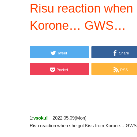
Risu reaction when 
Korone… GWS…
Tweet
Share
Pocket
RSS
1:
vsoku!
2022.05.09(Mon)
Risu reaction when she got Kiss from Korone