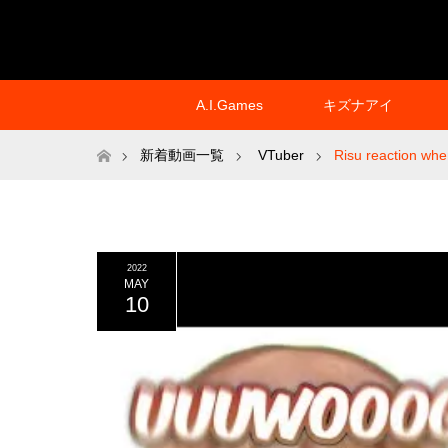
A.I.Games
キズナアイ
ホーム
新着動画一覧
VTuber
Risu reaction w
2022
MAY
10