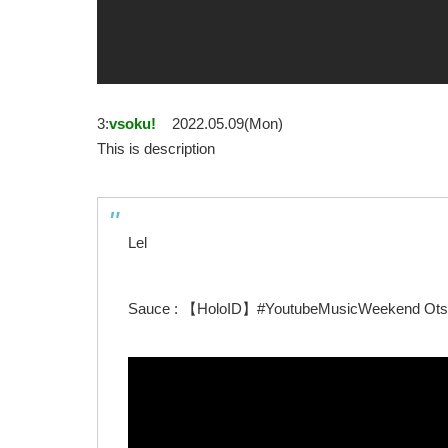
3:
vsoku!
2022.05.09(Mon)
This is description
Lel
Sauce : 【HoloID】#YoutubeMusicWeekend Ots