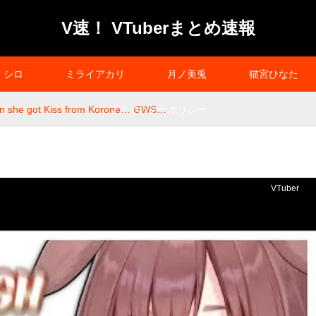
V速！ VTuberまとめ速報
シロ
ミライアカリ
月ノ美兎
猫宮ひなた
hen she got Kiss from Korone… GWS…
プライバシーポリシー
VTuber