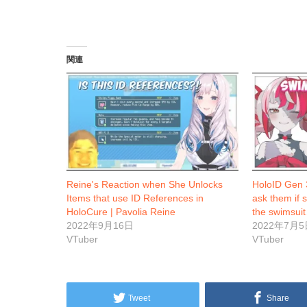
み
中…
関連
Reine's Reaction when She Unlocks
HoloID Gen 3
Items that use ID References in
ask them if s
HoloCure | Pavolia Reine
the swimsui
2022年9月16日
2022年7月5
VTuber
VTuber
Tweet
Share