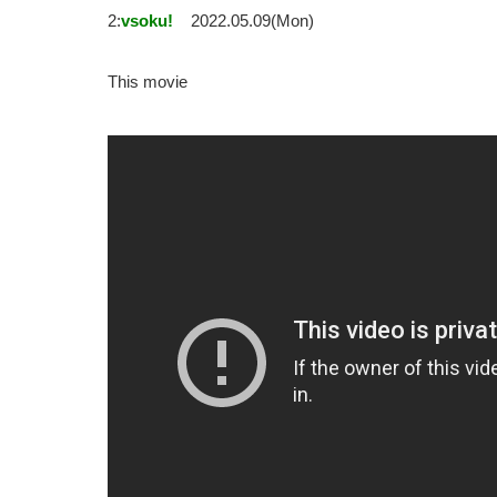
2:
vsoku!
2022.05.09(Mon)
This movie