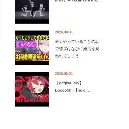
Martyr – Takanashi Kia…
2026.08.01
最近やっていることの話
で蝶屋はなびに婚活を疑
われてしまう…
2026.08.01
【original MV】
BooooM!!!【holol…