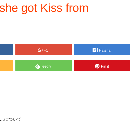
she got Kiss from
+1
Hatena
feedly
Pin it
… GWS…について