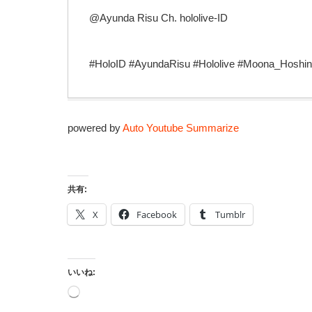
@Ayunda Risu Ch. hololive-ID
#HoloID #AyundaRisu #Hololive #Moona_Hoshin
powered by
Auto Youtube Summarize
共有:
X
Facebook
Tumblr
いいね:
読
み
込