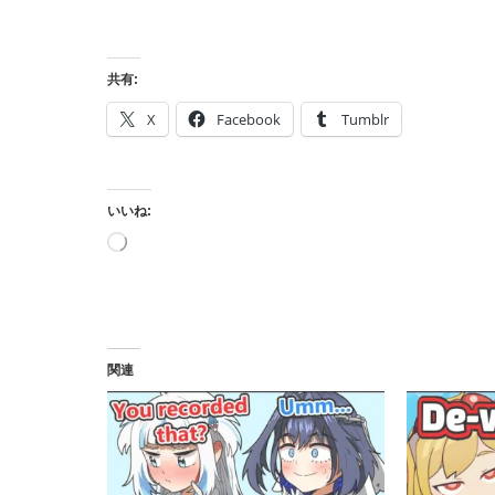
共有:
X
Facebook
Tumblr
いいね:
読
み
込
み
中…
関連