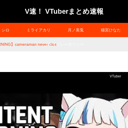
V速！ VTuberまとめ速報
シロ
ミライアカリ
月ノ美兎
猫宮ひなた
ING】cameraman never dies
プライバシーポリシー
VTuber