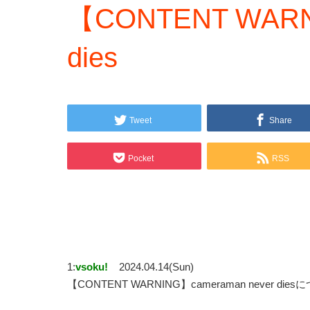
【CONTENT WARNI
dies
Tweet
Share
Pocket
RSS
1:
vsoku!
2024.04.14(Sun)
【CONTENT WARNING】cameraman never die