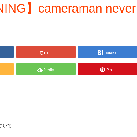
NG】cameraman never
+1
Hatena
feedly
Pin it
sについて