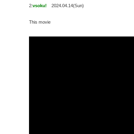
2:
vsoku!
2024.04.14(Sun)
This movie