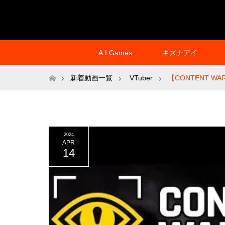
A.I.Games
キズナアイ
ホーム
新着動画一覧
VTuber
【CONTENT WARN
2024
APR
14