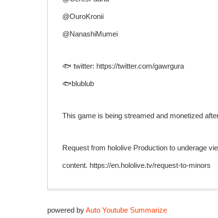
@OuroKronii
@NanashiMumei
🐟 twitter: https://twitter.com/gawrgura
🐟blublub
This game is being streamed and monetized after 
Request from hololive Production to underage vie
content. https://en.hololive.tv/request-to-minors
powered by
Auto Youtube Summarize