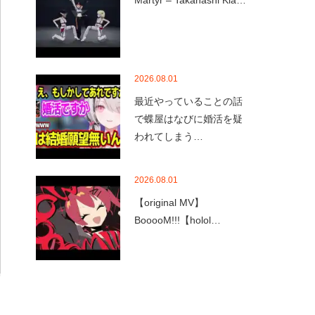
Martyr – Takanashi Kia…
2026.08.01
最近やっていることの話
で蝶屋はなびに婚活を疑
われてしまう…
2026.08.01
【original MV】
BooooM!!!【holol…