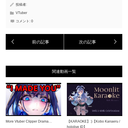
投稿者:
VTuber
コメント:
0
関連動画一覧
More Vtuber Clipper Drama…
【KARAOKE】:)【Kobo Kanaeru /
hololive ID】