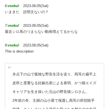
6:
vsoku!
2023.08.05(Sat)
いまきた 説明文ないの？
7:
vsoku!
2023.08.05(Sat)
最近シロ系のつまらない動画増えてるからな
8:
vsoku!
2023.08.05(Sat)
This is description
氷点下の山で孤独な野良生活を送り、両耳の扁平上
皮癌と度重なる妊娠出産による衰弱、かつ猫エイズ
キャリアを生き抜いた元山の野良猫シロさん。
2年前の冬、主婦の山小屋で保護し両耳の癌切除手