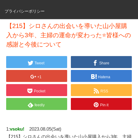
プライバシーポリシー
【215】シロさんの出会いを導いた山小屋購
入から3年、主婦の運命が変わった⭐️皆様への
感謝と今後について
Tweet
Share
+1
Hatena
Pocket
RSS
feedly
Pin it
1:
vsoku!
2023.08.05(Sat)
【215】シロさんの出会いを導いた山小屋購入から3年、主婦