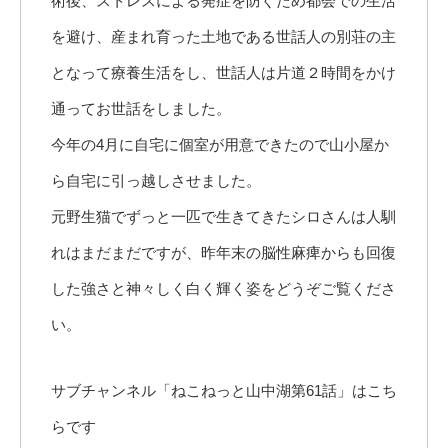
術後、ストレスによる発症を防ぐため都会での生活
を避け、産まれ育った土地である世話人の別荘の主
となって療養生活をし、世話人は片道２時間をかけ
通ってお世話をしました。
今年の4月に自宅に個室が用意できたので山小屋か
ら自宅に引っ越しさせました。
元野生猫でずっと一匹で生きてきたシロさんは人馴
れはまだまだですが、昨年末の脳性麻痺からも回復
した強さと神々しく白く輝く姿をどうぞご覧くださ
い。
サブチャンネル「ねこねっと山中湖第61話」はこち
らです