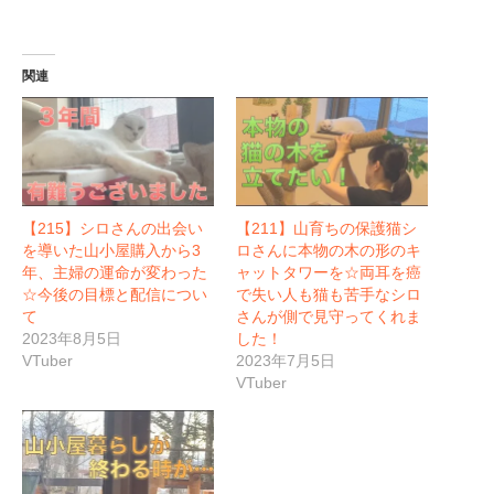
関連
【215】シロさんの出会い
【211】山育ちの保護猫シ
を導いた山小屋購入から3
ロさんに本物の木の形のキ
年、主婦の運命が変わった
ャットタワーを☆両耳を癌
☆今後の目標と配信につい
で失い人も猫も苦手なシロ
て
さんが側で見守ってくれま
2023年8月5日
した！
VTuber
2023年7月5日
VTuber