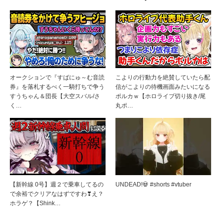
オークションで『すばにゅ～む音読
こよりの行動力を絶賛していたら配
券』を落札するべく一騎打ちで争う
信がこよりの待機画面みたいになる
すうちゃん＆団長【大空スバル/さ
ポルカｗ【ホロライブ切り抜き/尾
く…
丸ポ…
【新幹線 0号】週２で乗車してるの
UNDEAD!💀 #shorts #vtuber
で余裕でクリアなはずですわ❣え？
ホラゲ？【Shink…