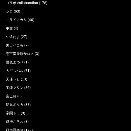
コラボ collaboration
(178)
シロ
(63)
ミライアカリ
(46)
中文
(4)
久遠たま
(27)
兎田ぺこら
(7)
壱百満天原サロメ
(3)
夏色まつり
(1)
大空スバル
(71)
天使うと
(13)
宝鐘マリン
(86)
富士葵
(6)
尾丸ポルカ
(37)
常闇トワ
(9)
戌神ころね
(3)
日本語字幕
(172)