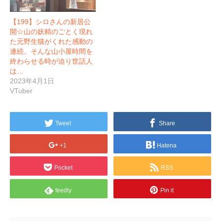
【199】シロさんの新居公
開☆山の妖精のごとく現れ
た元野生猫がくれた感動の
連続。そんな山小屋時間を
終わらせる時が迫り世話人
は…
2023年4月1日
VTuber
Tweet
Share
+1
Hatena
Pocket
RSS
feedly
Pin it