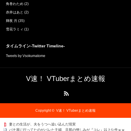
角巻わため
(2)
赤井はあと
(2)
輝夜 月
(35)
雪花ラミィ
(1)
タイムライン-Twitter Timeline-
Tweets by Vsokumatome
V速！ VTuberまとめ速報
RSS
Copyright ©
V速！ VTuberまとめ速報
妻との生活が、夫をうつへ追い込んだ現実
パチ屋に行ってたのがバレた主婦、旦那の憎しみが『コレ』以上な件ｗｗ