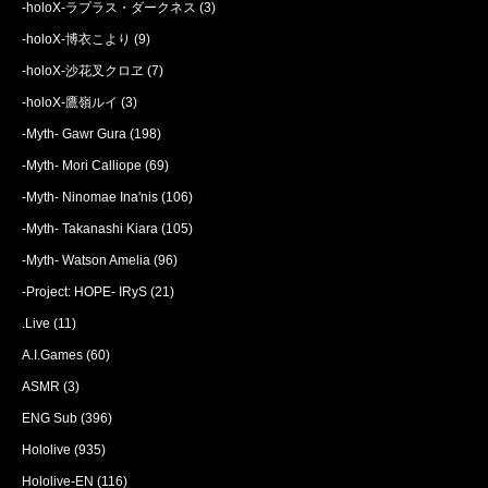
-holoX-ラプラス・ダークネス
(3)
-holoX-博衣こより
(9)
-holoX-沙花叉クロヱ
(7)
-holoX-鷹嶺ルイ
(3)
-Myth- Gawr Gura
(198)
-Myth- Mori Calliope
(69)
-Myth- Ninomae Ina'nis
(106)
-Myth- Takanashi Kiara
(105)
-Myth- Watson Amelia
(96)
-Project: HOPE- IRyS
(21)
.Live
(11)
A.I.Games
(60)
ASMR
(3)
ENG Sub
(396)
Hololive
(935)
Hololive-EN
(116)