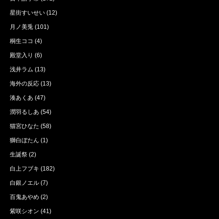
星街すいせい
(12)
月ノ美兎
(101)
桐生ココ
(4)
殿堂入り
(6)
浅井ラム
(13)
海外の反応
(13)
湊あくあ
(47)
潤羽るしあ
(54)
猫宮ひなた
(58)
獅白ぼたん
(1)
生誕祭
(2)
白上フブキ
(182)
白銀ノエル
(7)
百鬼あやめ
(2)
紫咲シオン
(41)