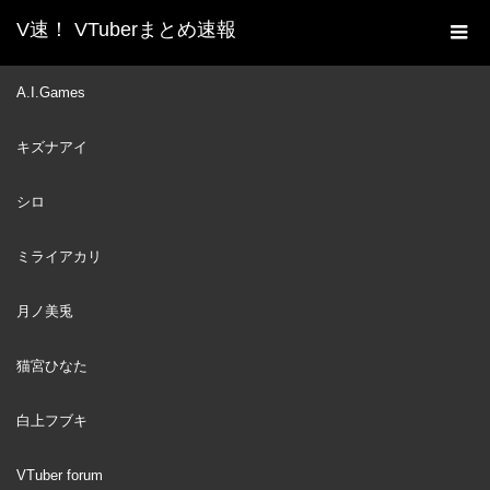
V速！ VTuberまとめ速報
新着動画一覧
VTuber
【215】シロさんの出会い
A.I.Games
ホーム
を導いた山小屋購入から3年、主婦の運命が変わった⭐️皆様への
キズナアイ
感謝と今後について
VTuber
2023
シロ
AUG
06
ミライアカリ
月ノ美兎
猫宮ひなた
白上フブキ
VTuber forum