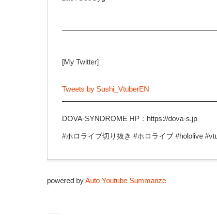
—————————————————————
[My Twitter]
Tweets by Sushi_VtuberEN
—————————————————————
DOVA-SYNDROME HP：https://dova-s.jp
#ホロライブ切り抜き #ホロライブ #hololive #vtu
powered by
Auto Youtube Summarize