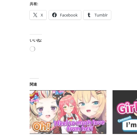
共有:
X
Facebook
Tumblr
いいね:
読
み
込
み
中…
関連