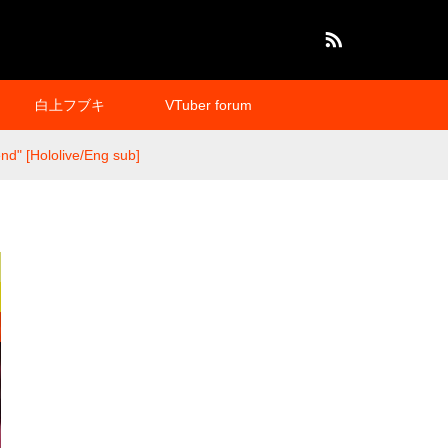
RSS
白上フブキ
VTuber forum
nd" [Hololive/Eng sub]