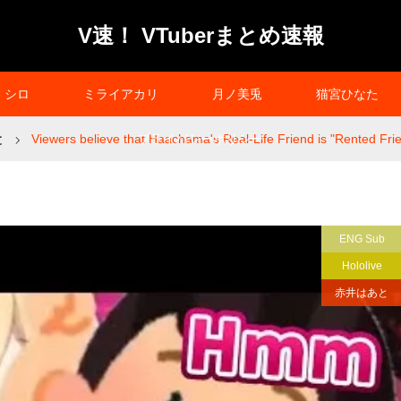
V速！ VTuberまとめ速報
シロ
ミライアカリ
月ノ美兎
猫宮ひなた
と
Viewers believe that Haachama's Real-Life Friend is "Rented Frie
プライバシーポリシー
ENG Sub
Hololive
赤井はあと