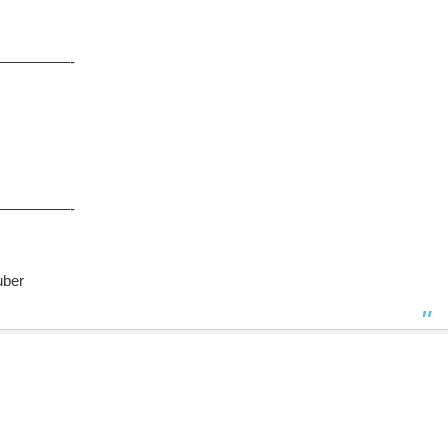
—————-
—————-
ber