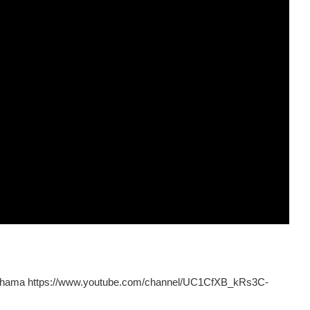
ma https://www.youtube.com/channel/UC1CfXB_kRs3C-