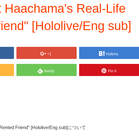
t Haachama's Real-Life
riend" [Hololive/Eng sub]
+1
Hatena
feedly
Pin it
s "Rented Friend" [Hololive/Eng sub]について