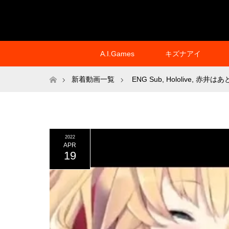
A.I.Games
キズナアイ
ホーム
新着動画一覧
ENG Sub
,
Hololive
,
赤井はあ
2022
APR
19