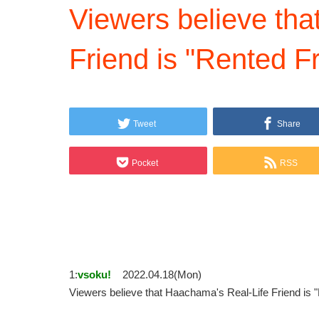
Viewers believe tha
Friend is "Rented F
Tweet
Share
Pocket
RSS
1:
vsoku!
2022.04.18(Mon)
Viewers believe that Haachama's Real-Life Friend i