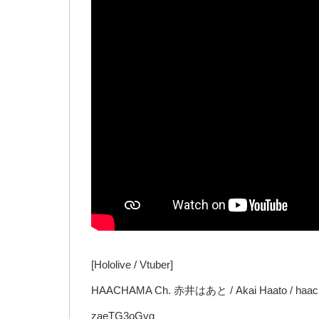
[Hololive / Vtuber]
HAACHAMA Ch. 赤井はあと / Akai Haato / haacha
zaeTG3oGyg