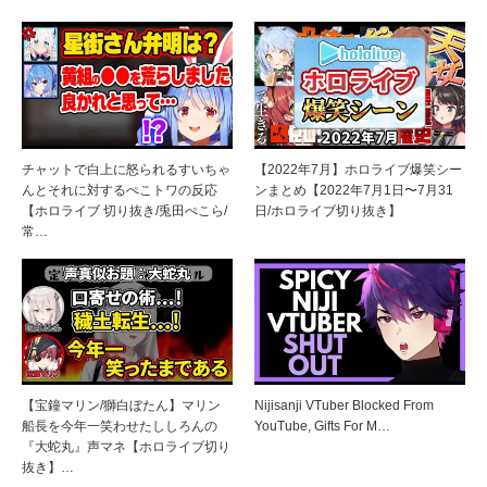
チャットで白上に怒られるすいちゃ
【2022年7月】ホロライブ爆笑シー
んとそれに対するぺこトワの反応
ンまとめ【2022年7月1日〜7月31
【ホロライブ 切り抜き/兎田ぺこら/
日/ホロライブ切り抜き】
常…
【宝鐘マリン/獅白ぼたん】マリン
Nijisanji VTuber Blocked From
船長を今年一笑わせたししろんの
YouTube, Gifts For M…
『大蛇丸』声マネ【ホロライブ切り
抜き】…