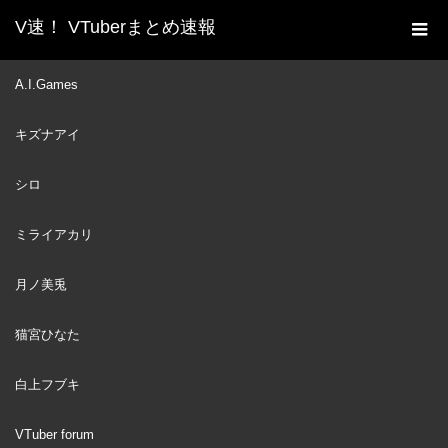
V速！ VTuberまとめ速報
新着動画一覧
VTuber
【Be My Guest
A.I.Games
ホーム
Afterparty】You're Invited
キズナアイ
VTuber
2023
AUG
05
シロ
ミライアカリ
月ノ美兎
猫宮ひなた
白上フブキ
VTuber forum