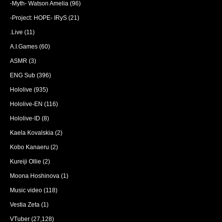
-Myth- Watson Amelia
(96)
-Project: HOPE- IRyS
(21)
.Live
(11)
A.I.Games
(60)
ASMR
(3)
ENG Sub
(396)
Hololive
(935)
Hololive-EN
(116)
Hololive-ID
(8)
Kaela Kovalskia
(2)
Kobo Kanaeru
(2)
Kureiji Ollie
(2)
Moona Hoshinova
(1)
Music video
(118)
Vestia Zeta
(1)
VTuber
(27,128)