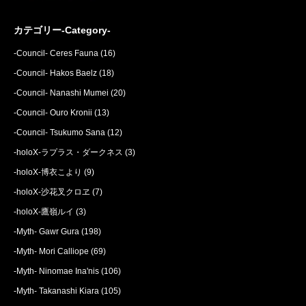
カテゴリー-Category-
-Council- Ceres Fauna
(16)
-Council- Hakos Baelz
(18)
-Council- Nanashi Mumei
(20)
-Council- Ouro Kronii
(13)
-Council- Tsukumo Sana
(12)
-holoX-ラプラス・ダークネス
(3)
-holoX-博衣こより
(9)
-holoX-沙花叉クロヱ
(7)
-holoX-鷹嶺ルイ
(3)
-Myth- Gawr Gura
(198)
-Myth- Mori Calliope
(69)
-Myth- Ninomae Ina'nis
(106)
-Myth- Takanashi Kiara
(105)