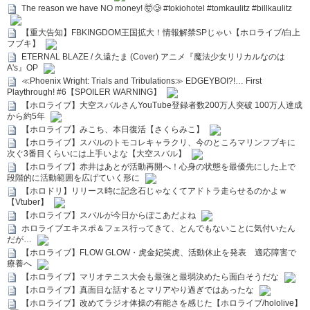
The reason we have NO money! 🤯🥲 #tokiohotel #tomkaulitz #billkaulitz
【重大告知】FBKINGDOM王国拡大！情報解禁SPじゃい【ホロライブ/白上
フブキ】
ETERNAL BLAZE / 久遠たま (Cover) アニメ『魔法少女リリカルなのは
A's』OP
≪Phoenix Wright: Trials and Tribulations≫ EDGEYBOI?!… First
Playthrough! #6【SPOILER WARNING】
【ホロライブ】大空スバルさんYouTube登録者数200万人突破 100万人達成
から約5年
【ホロライブ】みこち、本日復活【さくらみこ】
【ホロライブ】スバルのトモコレキャラクリ、今のところマリンフブキに
次ぐ3番目くらいには上手いよな【大空スバル】
【ホロライブ】赤井はあとが活動再開へ！心身の状態を最優先にした上で
段階的に活動範囲を広げていく形に
【ホロドリ】リリース時に記念石じゃなくてアドトラ走らせるのかよｗ
【Vtuber】
【ホロライブ】スバルが今日からぽこあだよね
ホロライブエキスポ＆フェス行ってきて、とんでもないことに気付いたん
だが…
【ホロライブ】FLOW GLOW・虎金妃笑虎、活動休止を発表 適応障害で
療養へ
【ホロライブ】マリオテニス大会も最強と最弱決めたら面白そうだな
【ホロライブ】真面目な話するとマリアやり過ぎではあったな
【ホロライブ】改めてラジオ体操の有能さを感じた【ホロライブ/hololive】