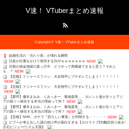
V速！ VTuberまとめ速報
RSS
Copyright ©
V速！ VTuberまとめ速報
結婚生活の「当たり前」が壊れる瞬間
日産が社運をかけて発売するSUVｗｗｗｗｗｗｗ
NEW!
旦那の借金地獄の真っ只中、どうやって再構築できると思う？それと
も…？
NEW!
【悲報】ドジャースファン、大谷翔平にブチギレてしまう！！！！！！
NEW!
【悲報】ドジャースファン、大谷翔平にブチギレてしまう！！！！！！
NEW!
【驚愕】優木まおみ、くみっきー、菊地亜美……タレント達が次々とアジ
アの国々へ移住する本当の理由って何？
NEW!
【驚愕】優木まおみ、くみっきー、菊地亜美……タレント達が次々とアジ
アの国々へ移住する本当の理由って何？
NEW!
【悲報】NHK、ガチで『恐ろしい事実』が判明する・・・・・
NEW!
ビブーが考え出した謎の掛け声が面白すぎる【ホロライブEN翻訳切り抜き/
古石ビジュー/リズム天国】