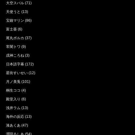
大空スバル
(71)
天使うと
(13)
宝鐘マリン
(86)
富士葵
(6)
尾丸ポルカ
(37)
常闇トワ
(9)
戌神ころね
(3)
日本語字幕
(172)
星街すいせい
(12)
月ノ美兎
(101)
桐生ココ
(4)
殿堂入り
(6)
浅井ラム
(13)
海外の反応
(13)
湊あくあ
(47)
潤羽るしあ
(54)