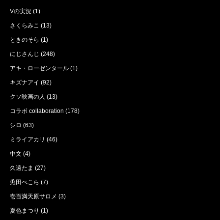
Vの実況
(1)
さくらみこ
(13)
ときのそら
(1)
にじさんじ
(248)
アキ・ローゼンタール
(1)
キズナアイ
(92)
クソ映画の人
(13)
コラボ collaboration
(178)
シロ
(63)
ミライアカリ
(46)
中文
(4)
久遠たま
(27)
兎田ぺこら
(7)
壱百満天原サロメ
(3)
夏色まつり
(1)