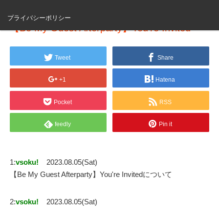
プライバシーポリシー
【Be My Guest Afterparty】You're Invited
Tweet
Share
+1
Hatena
Pocket
RSS
feedly
Pin it
1:
vsoku!
2023.08.05(Sat)
【Be My Guest Afterparty】You're Invitedについて
2:
vsoku!
2023.08.05(Sat)