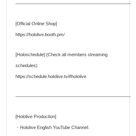
—————————————————————————-
[Official Online Shop]
https://hololive.booth.pm/
[Holoschedule] (Check all members streaming
schedules)
https://schedule.hololive.tv/#hololive
—————————————————————————-
[Hololive Production]
・Hololive English YouTube Channel: