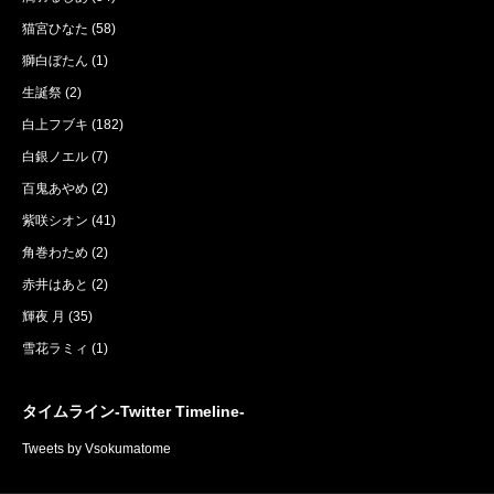
猫宮ひなた
(58)
獅白ぼたん
(1)
生誕祭
(2)
白上フブキ
(182)
白銀ノエル
(7)
百鬼あやめ
(2)
紫咲シオン
(41)
角巻わため
(2)
赤井はあと
(2)
輝夜 月
(35)
雪花ラミィ
(1)
タイムライン-Twitter Timeline-
Tweets by Vsokumatome