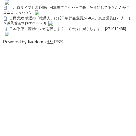
【ホロライブ】海外勢が日本来てこうやって楽しそうにしてるとなんかニ
コニコしちゃうな
自民党総.裁選の「推薦人」に反日朝鮮壺議員が58人、裏金議員は21人 も
う滅茶苦茶w [828293379]
日本政府「害獣のシカを殺しまくって半分に減らします」 [271912485]
Powered by livedoor 相互RSS