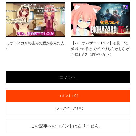
ミライアカリの生みの親が歩んだ人
【バイオハザード RE:2】初見！想
生
像以上の怖さでビビりちらかしなが
ら進む#２【猫宮ひなた】
コメント
コメント ( 0 )
トラックバック ( 0 )
この記事へのコメントはありません。