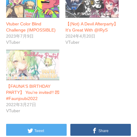
Vtuber Color Blind
【(Not) A Devil Afterparty】
Challenge (IMPOSSIBLE)
It's Great With @IRyS
2023年7月9日
2024年4月20日
VTuber
VTuber
【FAUNA'S BIRTHDAY
PARTY】 You're invited!! 💌
#Faunjoubi2022
2022年3月27日
VTuber
Tweet
Share