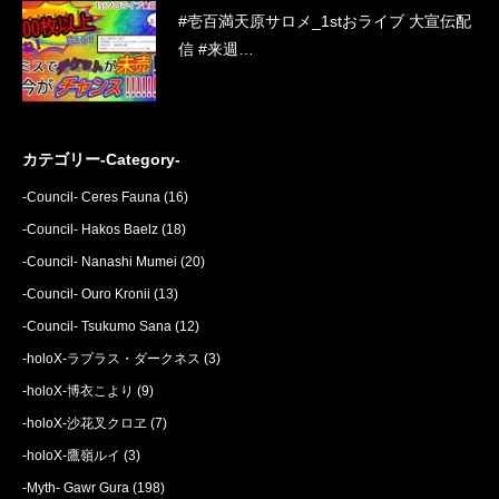
#壱百満天原サロメ_1stおライブ 大宣伝配
信 #来週…
カテゴリー-Category-
-Council- Ceres Fauna
(16)
-Council- Hakos Baelz
(18)
-Council- Nanashi Mumei
(20)
-Council- Ouro Kronii
(13)
-Council- Tsukumo Sana
(12)
-holoX-ラプラス・ダークネス
(3)
-holoX-博衣こより
(9)
-holoX-沙花叉クロヱ
(7)
-holoX-鷹嶺ルイ
(3)
-Myth- Gawr Gura
(198)