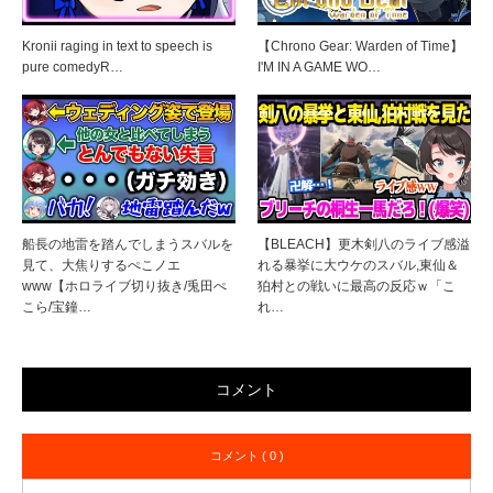
Kronii raging in text to speech is
【Chrono Gear: Warden of Time】
pure comedyR…
I'M IN A GAME WO…
船長の地雷を踏んでしまうスバルを
【BLEACH】更木剣八のライブ感溢
見て、大焦りするぺこノエ
れる暴挙に大ウケのスバル,東仙＆
www【ホロライブ切り抜き/兎田ぺ
狛村との戦いに最高の反応ｗ「こ
こら/宝鐘…
れ…
コメント
コメント ( 0 )