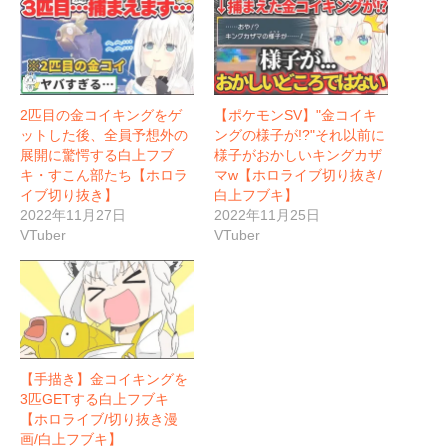
2匹目の金コイキングをゲ
【ポケモンSV】"金コイキ
ットした後、全員予想外の
ングの様子が!?"それ以前に
展開に驚愕する白上フブ
様子がおかしいキングカザ
キ・すこん部たち【ホロラ
マw【ホロライブ切り抜き/
イブ切り抜き】
白上フブキ】
2022年11月27日
2022年11月25日
VTuber
VTuber
【手描き】金コイキングを
3匹GETする白上フブキ
【ホロライブ/切り抜き漫
画/白上フブキ】