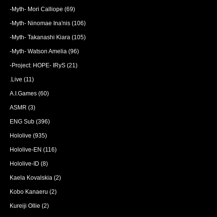
-Myth- Mori Calliope
(69)
-Myth- Ninomae Ina'nis
(106)
-Myth- Takanashi Kiara
(105)
-Myth- Watson Amelia
(96)
-Project: HOPE- IRyS
(21)
.Live
(11)
A.I.Games
(60)
ASMR
(3)
ENG Sub
(396)
Hololive
(935)
Hololive-EN
(116)
Hololive-ID
(8)
Kaela Kovalskia
(2)
Kobo Kanaeru
(2)
Kureiji Ollie
(2)