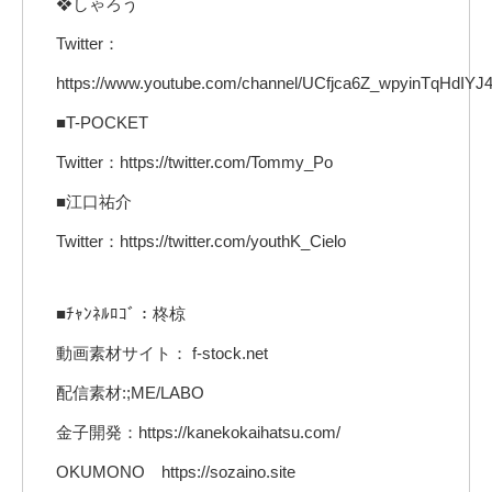
❖しゃろう
Twitter：
https://www.youtube.com/channel/UCfjca6Z_wpyinTqHdIYJ
■T-POCKET
Twitter：https://twitter.com/Tommy_Po
■江口祐介
Twitter：https://twitter.com/youthK_Cielo
■ﾁｬﾝﾈﾙﾛｺﾞ：柊椋
動画素材サイト： f-stock.net
配信素材:;ME/LABO
金子開発：https://kanekokaihatsu.com/
OKUMONO https://sozaino.site