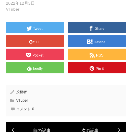
2022年12月3日
VTuber
Tweet
Share
+1
Hatena
Pocket
RSS
feedly
Pin it
投稿者:
VTuber
コメント:
0