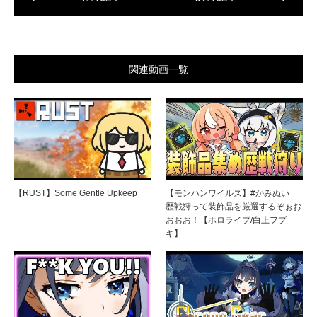
関連動画一覧
【RUST】Some Gentle Upkeep
【モンハンワイルズ】#かみぬい
歴戦狩って装飾品を厳選するぞぉお
おおお！【ホロライブ/白上フブ
キ】