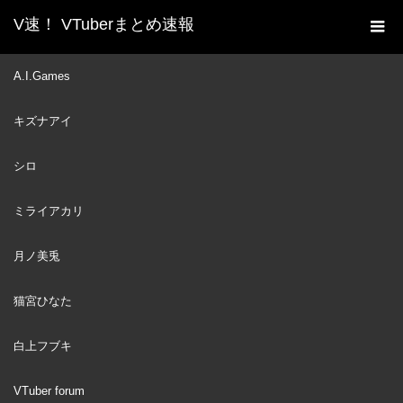
V速！ VTuberまとめ速報
新着動画一覧
VTuber
【＃７】金コイキング捜索
A.I.Games
ホーム
７日目：もう１匹金コイキング手に入れないと行けないって…本
キズナアイ
当！？激動の２匹目チャレンジ【ポケットモンスターゴールドコ
イキング】
シロ
VTuber
2022
NOV
24
ミライアカリ
月ノ美兎
猫宮ひなた
白上フブキ
VTuber forum