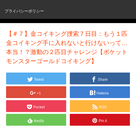
プライバシーポリシー
【＃７】金コイキング捜索７日目：もう１匹
金コイキング手に入れないと行けないって…
本当！？激動の２匹目チャレンジ【ポケット
モンスターゴールドコイキング】
Tweet
Share
+1
Hatena
Pocket
RSS
feedly
Pin it