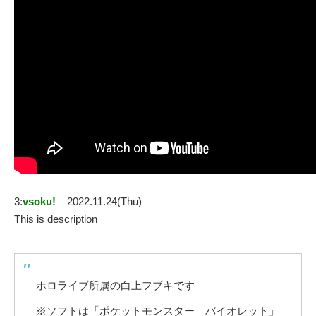
3:
vsoku!
2022.11.24(Thu)
This is description
ホロライブ所属の白上フブキです
※ソフトは「ポケットモンスター バイオレット」