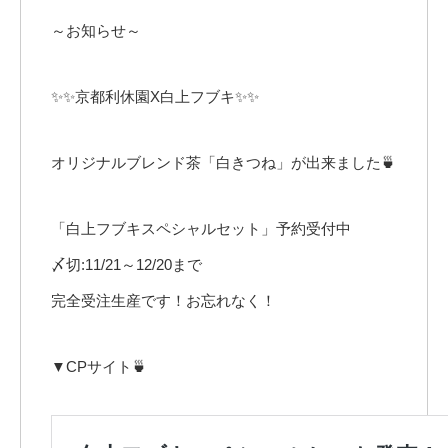
～お知らせ～
✨✨京都利休園X白上フブキ✨✨
オリジナルブレンド茶「白きつね」が出来ました🍵
「白上フブキスペシャルセット」予約受付中
〆切:11/21～12/20まで
完全受注生産です！お忘れなく！
▼CPサイト🍵