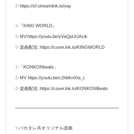
▷https://sf.streamlink.to/say
✨『KING WORLD』
▷MV:https://youtu.be/yVaQpUUAzik
▷楽曲配信 :https://cover.lnk.to/KINGWORLD
✨「KONKONbeats」
▷MV https://youtu.be/c2hbKnXIa_c
▷楽曲配信 :https://cover.lnk.to/KONKONBeats
━━━━━━━━━━━━━━━━━━━━━━━
✨バカタレ共オリジナル楽曲