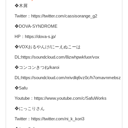
❖木屑
Twitter：https://twitter.com/cassisorange_g2
❖DOVA-SYNDROME
HP：https://dova-s.jp/
❖VOXおるやんけ/にーえぬこーは
DL:https://soundcloud.com/8izwhpwkfuor/vox
❖コンコンきつね/karoi
DL:https://soundcloud.com/nrivdlq6vz0c/h7omavnmebsz
❖Safu
Youtube：https://www.youtube.com/c/SafuWorks
❖にっこりさん
Twitter：https://twitter.com/ni_k_kori3