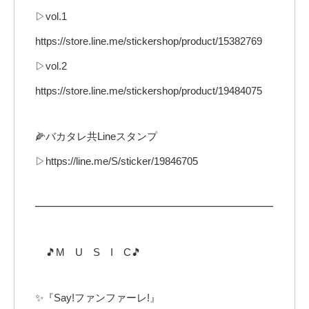
▷vol.1
https://store.line.me/stickershop/product/15382769
▷vol.2
https://store.line.me/stickershop/product/19484075
🌽バカタレ共Lineスタンプ
▷https://line.me/S/sticker/19846705
━━━━━━━━━━━━━━━━━━━━━━━
🎵M U S I C🎵
✨『Say!ファンファーレ!』