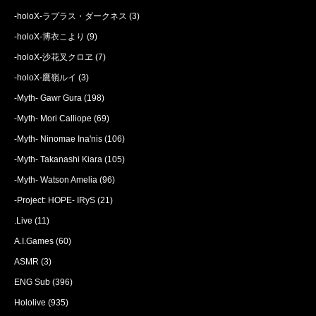
-holoX-ラプラス・ダークネス
(3)
-holoX-博衣こより
(9)
-holoX-沙花叉クロヱ
(7)
-holoX-鷹嶺ルイ
(3)
-Myth- Gawr Gura
(198)
-Myth- Mori Calliope
(69)
-Myth- Ninomae Ina'nis
(106)
-Myth- Takanashi Kiara
(105)
-Myth- Watson Amelia
(96)
-Project: HOPE- IRyS
(21)
.Live
(11)
A.I.Games
(60)
ASMR
(3)
ENG Sub
(396)
Hololive
(935)