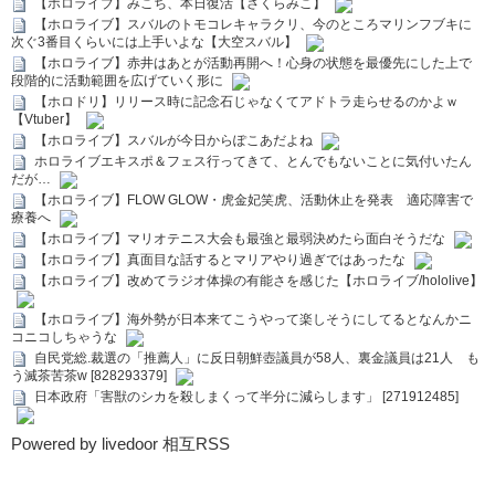
【ホロライブ】みこち、本日復活【さくらみこ】
【ホロライブ】スバルのトモコレキャラクリ、今のところマリンフブキに
次ぐ3番目くらいには上手いよな【大空スバル】
【ホロライブ】赤井はあとが活動再開へ！心身の状態を最優先にした上で
段階的に活動範囲を広げていく形に
【ホロドリ】リリース時に記念石じゃなくてアドトラ走らせるのかよｗ
【Vtuber】
【ホロライブ】スバルが今日からぽこあだよね
ホロライブエキスポ＆フェス行ってきて、とんでもないことに気付いたん
だが…
【ホロライブ】FLOW GLOW・虎金妃笑虎、活動休止を発表 適応障害で
療養へ
【ホロライブ】マリオテニス大会も最強と最弱決めたら面白そうだな
【ホロライブ】真面目な話するとマリアやり過ぎではあったな
【ホロライブ】改めてラジオ体操の有能さを感じた【ホロライブ/hololive】
【ホロライブ】海外勢が日本来てこうやって楽しそうにしてるとなんかニ
コニコしちゃうな
自民党総.裁選の「推薦人」に反日朝鮮壺議員が58人、裏金議員は21人 も
う滅茶苦茶w [828293379]
日本政府「害獣のシカを殺しまくって半分に減らします」 [271912485]
Powered by livedoor 相互RSS