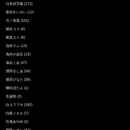
日本語字幕
(172)
星街すいせい
(12)
月ノ美兎
(101)
桐生ココ
(4)
殿堂入り
(6)
浅井ラム
(13)
海外の反応
(13)
湊あくあ
(47)
潤羽るしあ
(54)
猫宮ひなた
(58)
獅白ぼたん
(1)
生誕祭
(2)
白上フブキ
(182)
白銀ノエル
(7)
百鬼あやめ
(2)