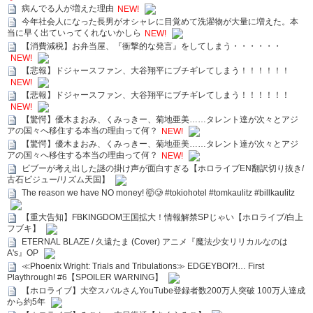
病んでる人が増えた理由
NEW!
今年社会人になった長男がオシャレに目覚めて洗濯物が大量に増えた。本
当に早く出ていってくれないかしら
NEW!
【消費減税】お弁当屋、『衝撃的な発言』をしてしまう・・・・・・
NEW!
【悲報】ドジャースファン、大谷翔平にブチギレてしまう！！！！！！
NEW!
【悲報】ドジャースファン、大谷翔平にブチギレてしまう！！！！！！
NEW!
【驚愕】優木まおみ、くみっきー、菊地亜美……タレント達が次々とアジ
アの国々へ移住する本当の理由って何？
NEW!
【驚愕】優木まおみ、くみっきー、菊地亜美……タレント達が次々とアジ
アの国々へ移住する本当の理由って何？
NEW!
ビブーが考え出した謎の掛け声が面白すぎる【ホロライブEN翻訳切り抜き/
古石ビジュー/リズム天国】
The reason we have NO money! 🤯🥲 #tokiohotel #tomkaulitz #billkaulitz
【重大告知】FBKINGDOM王国拡大！情報解禁SPじゃい【ホロライブ/白上
フブキ】
ETERNAL BLAZE / 久遠たま (Cover) アニメ『魔法少女リリカルなのは
A's』OP
≪Phoenix Wright: Trials and Tribulations≫ EDGEYBOI?!… First
Playthrough! #6【SPOILER WARNING】
【ホロライブ】大空スバルさんYouTube登録者数200万人突破 100万人達成
から約5年