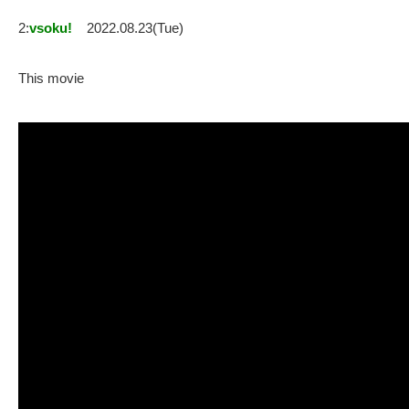
2:
vsoku!
2022.08.23(Tue)
This movie