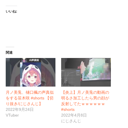
いいね:
関連
月ノ美兎、樋口楓の声真似
【炎上】月ノ美兎の動画の
をする笹木咲 #shorts 【切
明るさ加工したら男の顔が
り抜き/にじさんじ】
反射してたｗｗｗｗｗｗ
2022年9月24日
#shorts
VTuber
2022年4月8日
にじさんじ