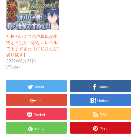
社長のレオスの声真似が本
物と区別がつかないレベル
で上手すぎた【にじさんじ/
切り抜き】
2022年8月31日
VTuber
Tweet
Share
+1
Hatena
Pocket
RSS
feedly
Pin it