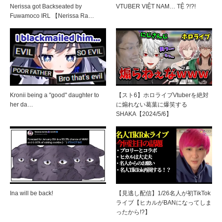
Nerissa got Backseated by
VTUBER VIỆT NAM… TỆ ?!?!
Fuwamoco IRL 【Nerissa Ra…
Kronii being a "good" daughter to
【スト6】ホロライブVtuberを絶対
her da…
に煽れない葛葉に爆笑する
SHAKA【2024/5/6】
Ina will be back!
【見逃し配信】1/26名人が初TikTok
ライブ【ヒカルがBANになってしま
ったから!?】