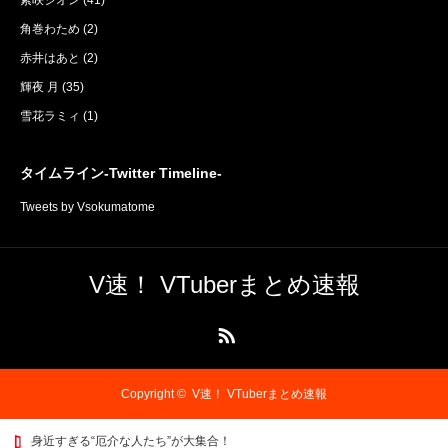
紫咲シオン
(41)
角巻わため
(2)
赤井はあと
(2)
輝夜 月
(35)
雪花ラミィ
(1)
タイムライン-Twitter Timeline-
Tweets by Vsokumatome
V速！ VTuberまとめ速報
RSS
Copyright ©
V速！ VTuberまとめ速報
身近すぎる“厄介な人たち”が大集合！