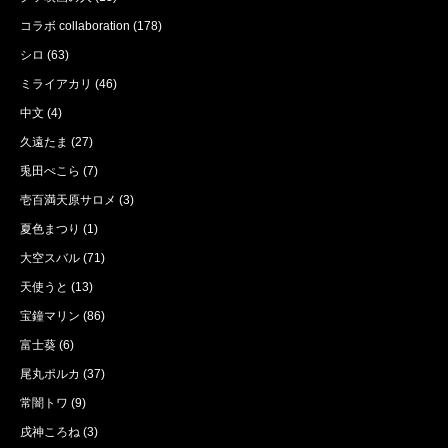
コラボ collaboration
(178)
シロ
(63)
ミライアカリ
(46)
中文
(4)
久遠たま
(27)
兎田ぺこら
(7)
壱百満天原サロメ
(3)
夏色まつり
(1)
大空スバル
(71)
天使うと
(13)
宝鐘マリン
(86)
富士葵
(6)
尾丸ポルカ
(37)
常闇トワ
(9)
戌神ころね
(3)