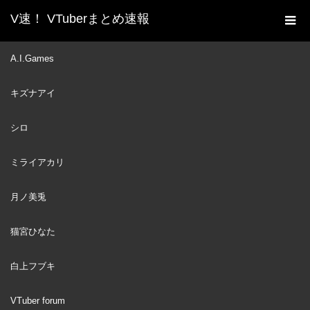
V速！ VTuberまとめ速報
新着動画一覧
VTuber
月ノ美兎による85％ぐらい
A.I.Games
ホーム
の ずんだもん声真似 #shorts
キズナアイ
VTuber
2022
AUG
23
シロ
ミライアカリ
月ノ美兎
猫宮ひなた
白上フブキ
VTuber forum