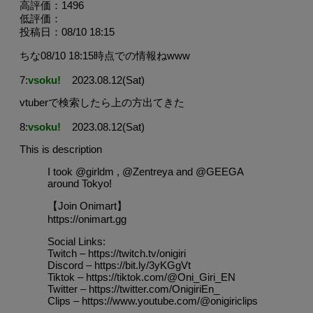
高評価：1496
低評価：
投稿日：08/10 18:15
ちな08/10 18:15時点での情報ねwww
7:
vsoku!
2023.08.12(Sat)
vtuberで検索したら上の方出てきた
8:
vsoku!
2023.08.12(Sat)
This is description
I took @girldm , @Zentreya and @GEEGA
around Tokyo!
【Join Onimart】
https://onimart.gg
Social Links:
Twitch – https://twitch.tv/onigiri
Discord – https://bit.ly/3yKGgVt
Tiktok – https://tiktok.com/@Oni_Giri_EN
Twitter – https://twitter.com/OnigiriEn_
Clips – https://www.youtube.com/@onigiriclips