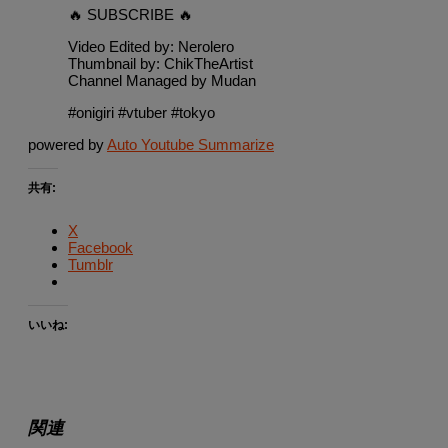
🔥 SUBSCRIBE 🔥
Video Edited by: Nerolero
Thumbnail by: ChikTheArtist
Channel Managed by Mudan
#onigiri #vtuber #tokyo
powered by
Auto Youtube Summarize
共有:
X
Facebook
Tumblr
いいね:
関連