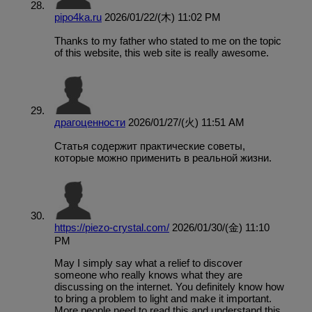
pipo4ka.ru
2026/01/22/(木) 11:02 PM
Thanks to my father who stated to me on the topic
of this website, this web site is really awesome.
драгоценности
2026/01/27/(火) 11:51 AM
Статья содержит практические советы,
которые можно применить в реальной жизни.
https://piezo-crystal.com/
2026/01/30/(金) 11:10
PM
May I simply say what a relief to discover
someone who really knows what they are
discussing on the internet. You definitely know how
to bring a problem to light and make it important.
More people need to read this and understand this