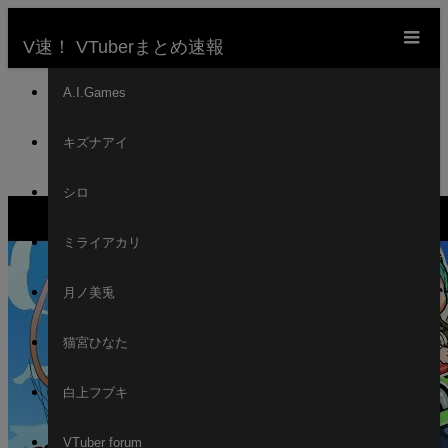
m
V速！ VTuberまとめ速報
ホーム
A.I.Games
新着動画一覧
キズナアイ
VTuber
These VTubers Had No Idea What Tokyo Has to Offer
シロ
ミライアカリ
月ノ美兎
猫宮ひなた
白上フブキ
VTuber forum