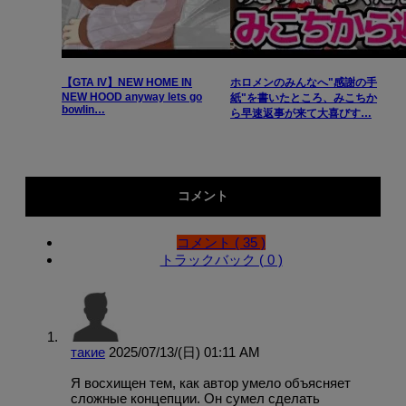
【GTA IV】NEW HOME IN
ホロメンのみんなへ"感謝の手
NEW HOOD anyway lets go
紙"を書いたところ、みこちか
bowlin…
ら早速返事が来て大喜びす…
コメント
コメント ( 35 )
トラックバック ( 0 )
такие
2025/07/13/(日) 01:11 AM
Я восхищен тем, как автор умело объясняет
сложные концепции. Он сумел сделать