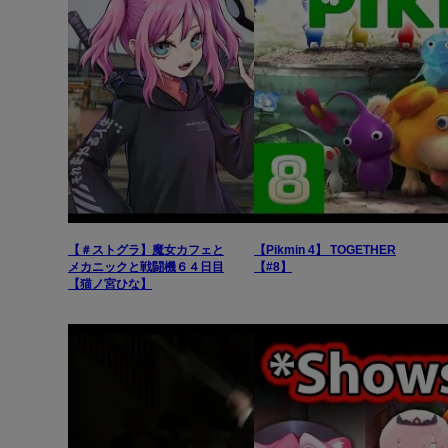
【＃ストグラ】魔女カフェと
【Pikmin 4】 TOGETHER
メカニックと戦闘機６４日目
【#8】
【猫ノ宮ひな】