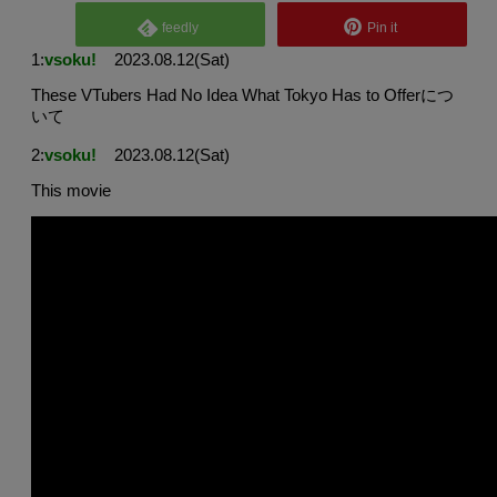
feedly
Pin it
1:
vsoku!
2023.08.12(Sat)
These VTubers Had No Idea What Tokyo Has to Offerにつ
いて
2:
vsoku!
2023.08.12(Sat)
This movie