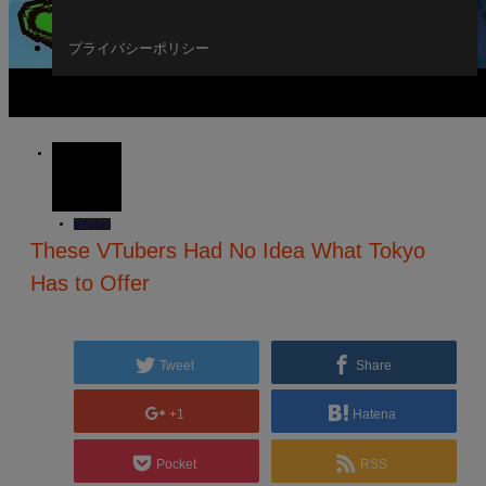
プライバシーポリシー
12
AUG
2023
VTuber
These VTubers Had No Idea What Tokyo
Has to Offer
Tweet
Share
+1
Hatena
Pocket
RSS