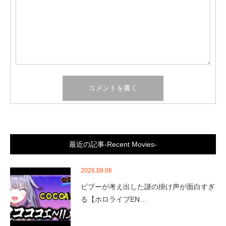
最近の記事-Recent Movies-
2026.08.06
ビブーが考え出した謎の掛け声が面白すぎ
る【ホロライブEN…