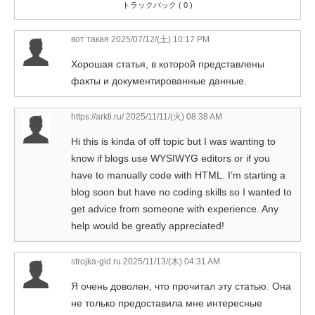
トラックバック ( 0 )
вот такая
2025/07/12/(土) 10:17 PM
Хорошая статья, в которой представлены
факты и документированные данные.
https://arkti.ru/
2025/11/11/(火) 08:38 AM
Hi this is kinda of off topic but I was wanting to
know if blogs use WYSIWYG editors or if you
have to manually code with HTML. I’m starting a
blog soon but have no coding skills so I wanted to
get advice from someone with experience. Any
help would be greatly appreciated!
strojka-gid.ru
2025/11/13/(木) 04:31 AM
Я очень доволен, что прочитал эту статью. Она
не только предоставила мне интересные