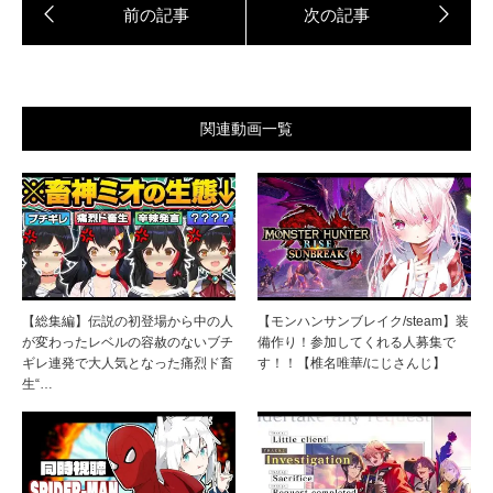
関連動画一覧
【総集編】伝説の初登場から中の人
【モンハンサンブレイク/steam】装
が変わったレベルの容赦のないブチ
備作り！参加してくれる人募集で
ギレ連発で大人気となった痛烈ド畜
す！！【椎名唯華/にじさんじ】
生“…