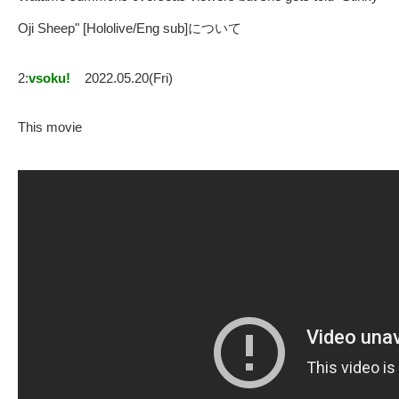
Oji Sheep" [Hololive/Eng sub]について
2:
vsoku!
2022.05.20(Fri)
This movie