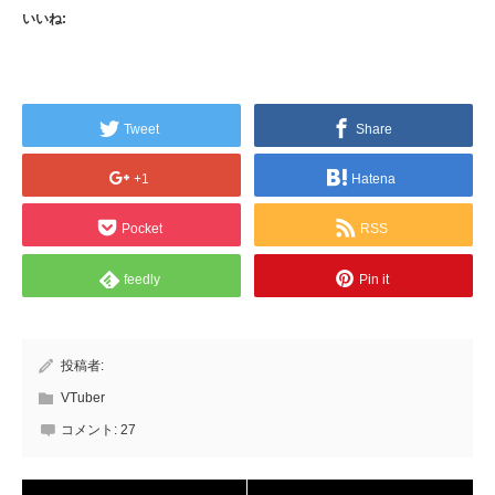
いいね:
Tweet
Share
+1
Hatena
Pocket
RSS
feedly
Pin it
投稿者:
VTuber
コメント:
27