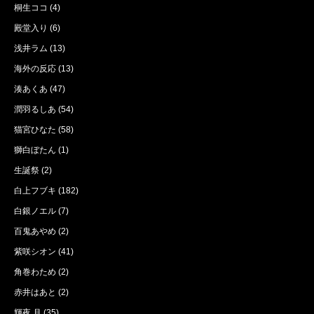
桐生ココ
(4)
殿堂入り
(6)
浅井ラム
(13)
海外の反応
(13)
湊あくあ
(47)
潤羽るしあ
(54)
猫宮ひなた
(58)
獅白ぼたん
(1)
生誕祭
(2)
白上フブキ
(182)
白銀ノエル
(7)
百鬼あやめ
(2)
紫咲シオン
(41)
角巻わため
(2)
赤井はあと
(2)
輝夜 月
(35)