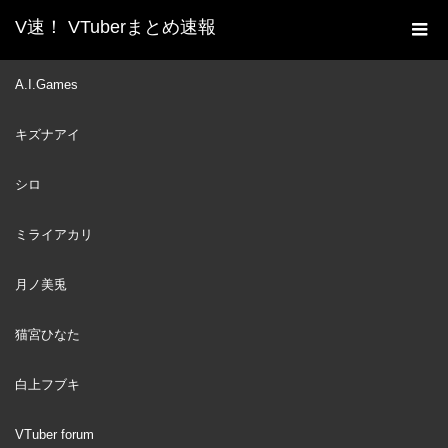
V速！ VTuberまとめ速報
新着動画一覧
VTuber
Watame summons
A.I.Games
ホーム
overseas viewers but she gets told "Stinky Oji Sheep"
キズナアイ
[Hololive/Eng sub]
VTuber
2022
シロ
MAY
21
ミライアカリ
月ノ美兎
猫宮ひなた
白上フブキ
VTuber forum