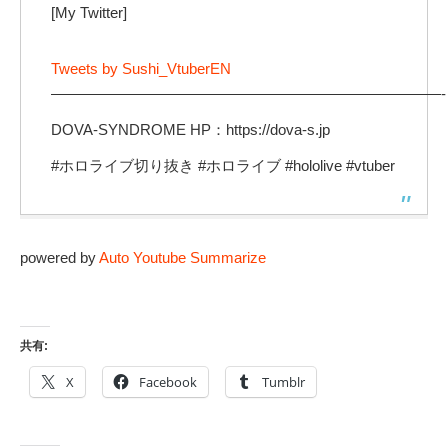
[My Twitter]
Tweets by Sushi_VtuberEN
——————————————————————————-
DOVA-SYNDROME HP：https://dova-s.jp
#ホロライブ切り抜き #ホロライブ #hololive #vtuber
powered by
Auto Youtube Summarize
共有:
X
Facebook
Tumblr