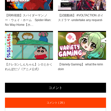
【同時視聴】スパイダーマン:ノ
【試聴動画】 #VOLTACTION ボイ
ー・ウェイ・ホーム Spider-Man:
スドラマ -undertake any request-
No Way Home【ホ…
【クレヨンしんちゃん】シロとかく
【Variety Gaming】 what the kirin
れんぼだゾ《アニメ公式》
doin
コメント
コメント ( 26 )