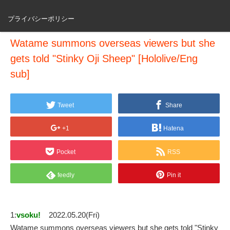
プライバシーポリシー
Watame summons overseas viewers but she
gets told "Stinky Oji Sheep" [Hololive/Eng
sub]
Tweet
Share
+1
Hatena
Pocket
RSS
feedly
Pin it
1:
vsoku!
2022.05.20(Fri)
Watame summons overseas viewers but she gets told "Stinky