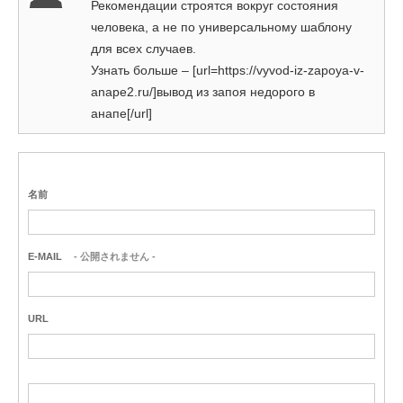
Рекомендации строятся вокруг состояния
человека, а не по универсальному шаблону
для всех случаев.
Узнать больше – [url=https://vyvod-iz-zapoya-v-
anape2.ru/]вывод из запоя недорого в
анапе[/url]
名前
E-MAIL
- 公開されません -
URL