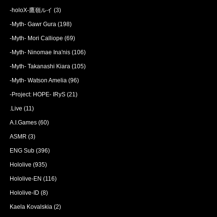
-holoX-鷹嶺ルイ
(3)
-Myth- Gawr Gura
(198)
-Myth- Mori Calliope
(69)
-Myth- Ninomae Ina'nis
(106)
-Myth- Takanashi Kiara
(105)
-Myth- Watson Amelia
(96)
-Project: HOPE- IRyS
(21)
.Live
(11)
A.I.Games
(60)
ASMR
(3)
ENG Sub
(396)
Hololive
(935)
Hololive-EN
(116)
Hololive-ID
(8)
Kaela Kovalskia
(2)