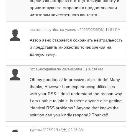
оцениваю автора за его тщательную работу и
приветствую его старания в предоставлении
читателям качественного контента.
ставки на футбол на угловые
2026/02/06/(金) 11:51 PM
Автор явно старается сохранить нейтральность
и представить множество точек зрения на
данную тему.
https://ecogamer.ru/
2026/02/08/(日) 07:38 PM
Oh my goodness! Impressive article dude! Many
thanks, However I am experiencing difficulties
with your RSS. I don’t understand the reason why
I am unable to join it. Is there anyone else getting
identical RSS problems? Anyone that knows the
solution can you kindly respond? Thanks!!
туризм
2026/02/14/(土) 02:36 AM