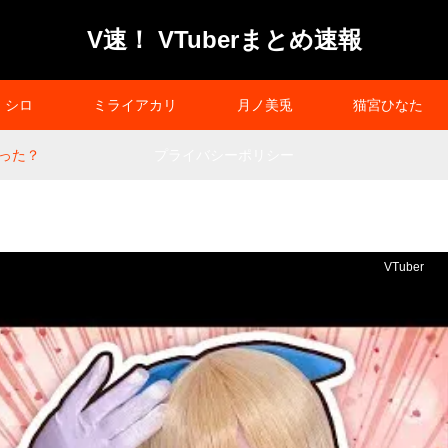
V速！ VTuberまとめ速報
シロ
ミライアカリ
月ノ美兎
猫宮ひなた
った？
プライバシーポリシー
VTuber