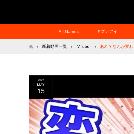
A.I.Games
キズナアイ
ホーム
新着動画一覧
VTuber
あれ？なんか変わ
2022
MAY
15