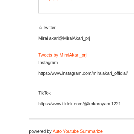
☆Twitter
Mirai akari@MiraiAkari_prj
Tweets by MiraiAkari_prj
Instagram
https://www.instagram.com/miraiakari_official/
TikTok
https://www.tiktok.com/@kokoroyami1221
powered by
Auto Youtube Summarize