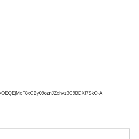
8lTvOEQEjMoF8xCBy09oznJZohvz3C9BDXI7SkO-A