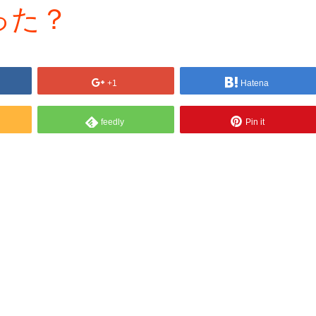
った？
+1
Hatena
feedly
Pin it