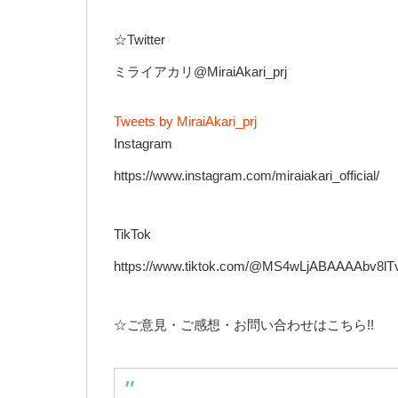
☆Twitter
ミライアカリ@MiraiAkari_prj
Tweets by MiraiAkari_prj
Instagram
https://www.instagram.com/miraiakari_official/
TikTok
https://www.tiktok.com/@MS4wLjABAAAAbv
☆ご意見・ご感想・お問い合わせはこちら!!