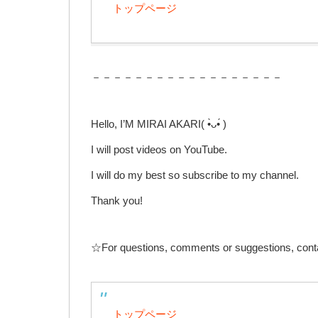
トップページ
－－－－－－－－－－－－－－－－－－
Hello, I’M MIRAI AKARI( •̀ᴗ•́ )ゞ
I will post videos on YouTube.
I will do my best so subscribe to my channel.
Thank you!
☆For questions, comments or suggestions, cont
トップページ