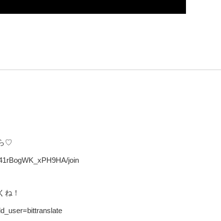
ら♡
441rBogWK_xPH9HA/join
くね！
d_user=bittranslate