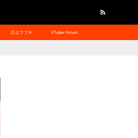
RSS
白上フブキ
VTuber forum