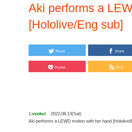
Aki performs a LEW
[Hololive/Eng sub]
Tweet
Share
Pocket
RSS
1:
vsoku!
2022.08.13(Sat)
Aki performs a LEWD motion with her hand [Holol