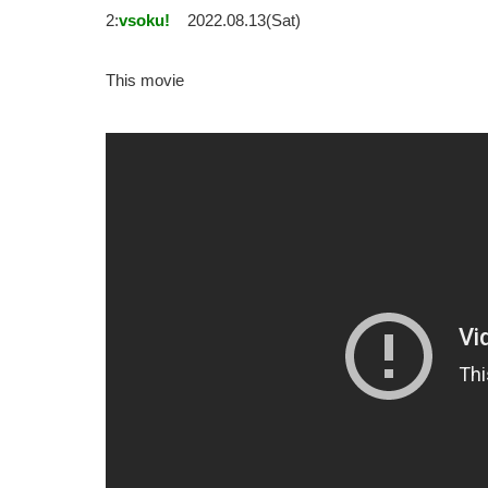
2:
vsoku!
2022.08.13(Sat)
This movie