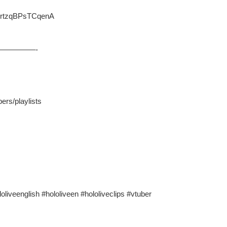
_nrtzqBPsTCqenA
—————-
ers/playlists
lish #hololiveen #hololiveclips #vtuber