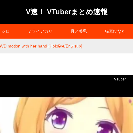
V速！ VTuberまとめ速報
シロ
ミライアカリ
月ノ美兎
猫宮ひなた
WD motion with her hand [Hololive/Eng sub]
プライバシーポリシー
VTuber