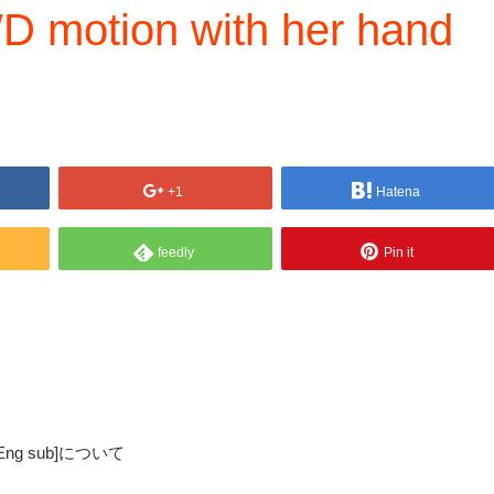
D motion with her hand
+1
Hatena
feedly
Pin it
ive/Eng sub]について