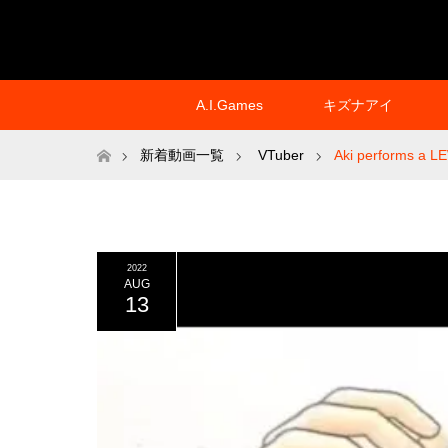
A.I.Games
キズナアイ
ホーム
新着動画一覧
VTuber
Aki performs a LE
2022
AUG
13