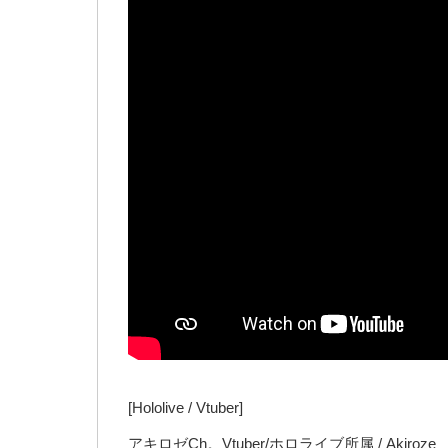
[Hololive / Vtuber]
アキロゼCh。Vtuber/ホロライブ所属 / Akiroze