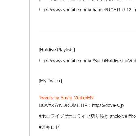
https://www.youtube.com/channel/UCFTLzh12
—————————————————————
[Hololive Playlists]
https://www.youtube.com/c/SushiHololiveandVtub
[My Twitter]
Tweets by Sushi_VtuberEN
DOVA-SYNDROME HP：https://dova-s.jp
#ホロライブ #ホロライブ切り抜き #hololive #hololiveeng
#アキロゼ