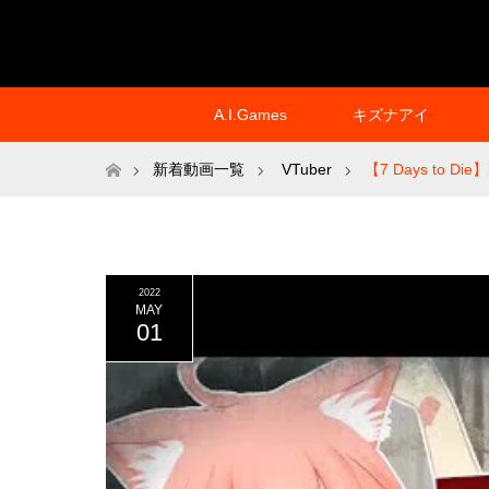
A.I.Games
キズナアイ
ホーム
新着動画一覧
VTuber
【7 Days t
2022
MAY
01