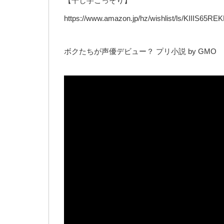
【干し芋こっそり】
https://www.amazon.jp/hz/wishlist/ls/KIIIS65RE
ボクたちが声優デビュー？ プリ小説 by GMO