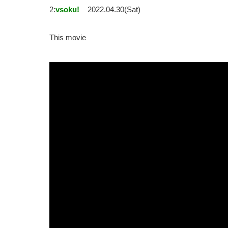
2:
vsoku!
2022.04.30(Sat)
This movie