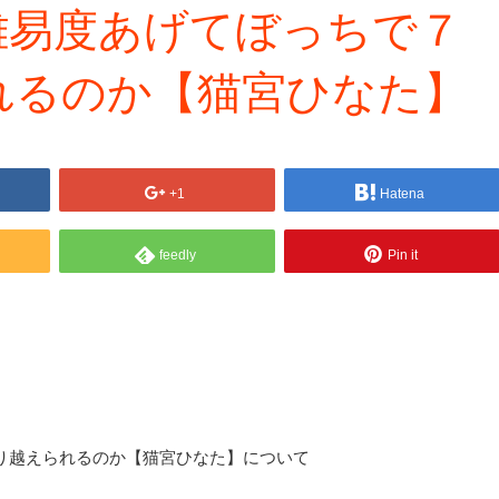
Die】難易度あげてぼっちで７
れるのか【猫宮ひなた】
+1
Hatena
feedly
Pin it
目を乗り越えられるのか【猫宮ひなた】について