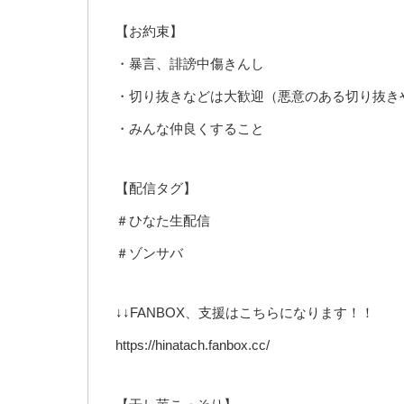
【お約束】
・暴言、誹謗中傷きんし
・切り抜きなどは大歓迎（悪意のある切り抜き
・みんな仲良くすること
【配信タグ】
＃ひなた生配信
＃ゾンサバ
↓↓FANBOX、支援はこちらになります！！
https://hinatach.fanbox.cc/