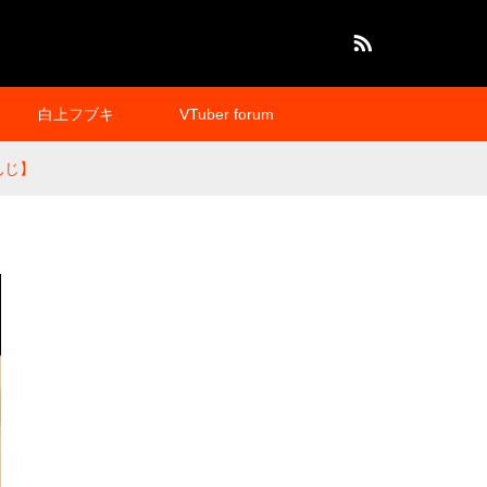
RSS
白上フブキ
VTuber forum
んじ】