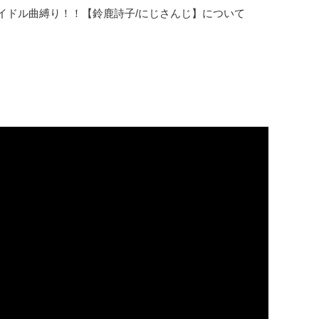
イドル曲縛り！！【鈴鹿詩子/にじさんじ】について