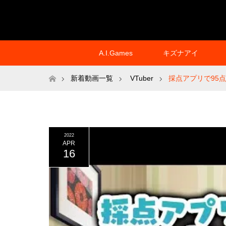
A.I.Games
キズナアイ
ホーム
新着動画一覧
VTuber
採点アプリで95
2022
APR
16