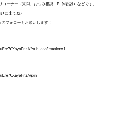
りコーナー（質問、お悩み相談、BL体験談）などです。
びに来てね♪
tterのフォローもお願いします！
_uEre70XayaFnzA?sub_confirmation=1
uEre70XayaFnzA/join