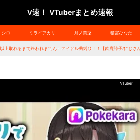
V速！ VTuberまとめ速報
シロ
ミライアカリ
月ノ美兎
猫宮ひなた
点以上取れるまで終われまてん！アイドル曲縛り！！【鈴鹿詩子/にじさ
プライバシーポリシー
VTuber