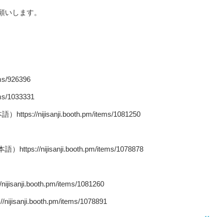
願いします。
s/926396
s/1033331
nijisanji.booth.pm/items/1081250
nijisanji.booth.pm/items/1078878
ji.booth.pm/items/1081260
ji.booth.pm/items/1078891