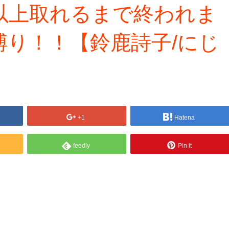
以上取れるまで終われま
り！！【鈴鹿詩子/にじ
+1
Hatena
feedly
Pin it