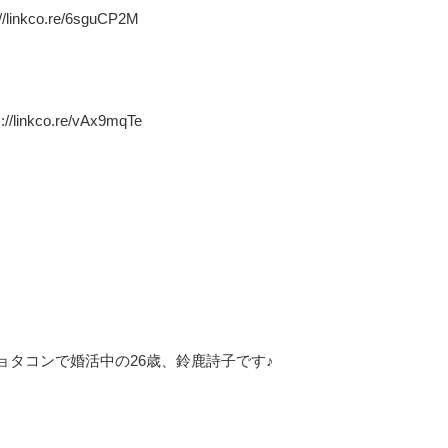
/linkco.re/6sguCP2M
//linkco.re/vAx9mqTe
タコンで婚活中の26歳、鈴鹿詩子です♪