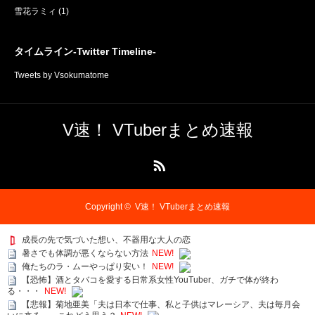
雪花ラミィ
(1)
タイムライン-Twitter Timeline-
Tweets by Vsokumatome
V速！ VTuberまとめ速報
RSS
Copyright ©
V速！ VTuberまとめ速報
成長の先で気づいた想い、不器用な大人の恋
暑さでも体調が悪くならない方法
NEW!
俺たちのラ・ムーやっぱり安い！
NEW!
【恐怖】酒とタバコを愛する日常系女性YouTuber、ガチで体が終わ
る・・・
NEW!
【悲報】菊地亜美「夫は日本で仕事、私と子供はマレーシア、夫は毎月会