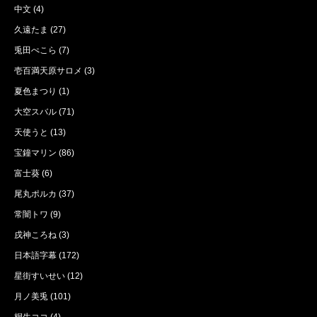
中文
(4)
久遠たま
(27)
兎田ぺこら
(7)
壱百満天原サロメ
(3)
夏色まつり
(1)
大空スバル
(71)
天使うと
(13)
宝鐘マリン
(86)
富士葵
(6)
尾丸ポルカ
(37)
常闇トワ
(9)
戌神ころね
(3)
日本語字幕
(172)
星街すいせい
(12)
月ノ美兎
(101)