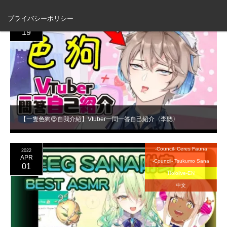
中文
2022
プライバシーポリシー
APR
19
【一隻色狗😍自我介紹】Vtuber一問一答自己紹介〈李聽〉
-Council- Ceres Fauna
2022
APR
-Council- Tsukumo Sana
01
Hololive-EN
中文