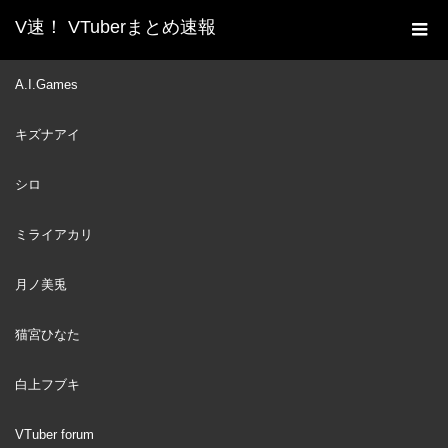
V速！ VTuberまとめ速報
新着動画一覧
中文
A.I.Games
ホーム
キズナアイ
中文
シロ
中文
2022
MAY
ミライアカリ
30
月ノ美兎
猫宮ひなた
白上フブキ
【某一天醫生到我房間💕】幫粉絲診療一下😳(Vtuber粉絲回饋活動)
VTuber forum