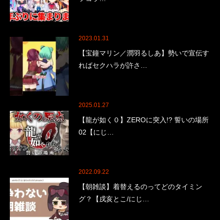
2023.01.31
【宝鐘マリン／潤羽るしあ】勢いで宣伝す
ればセクハラが許さ…
2025.01.27
【龍が如く０】ZEROに突入!? 誓いの場所
02【にじ…
2022.09.22
【朝雑談】着替えるのってどのタイミン
グ？【戌亥とこ/にじ…