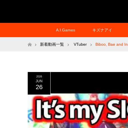
A.I.Games
キズナアイ
ホーム
新着動画一覧
VTuber
Biboo, Bae and In
2026
JUN
26