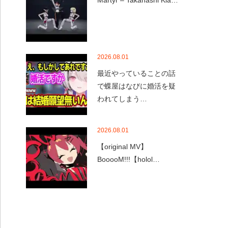
Martyr – Takanashi Kia…
2026.08.01
最近やっていることの話
で蝶屋はなびに婚活を疑
われてしまう…
2026.08.01
【original MV】
BooooM!!!【holol…