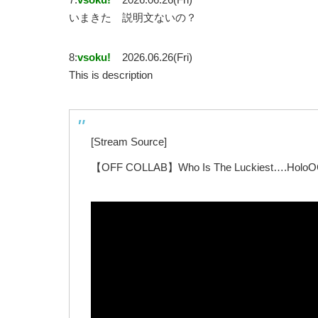
いまきた 説明文ないの？
8:
vsoku!
2026.06.26(Fri)
This is description
[Stream Source]
【OFF COLLAB】Who Is The Luckiest….HoloOCG