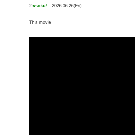
2:
vsoku!
2026.06.26(Fri)
This movie