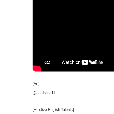
[Art]
@ddolbang11
[Hololive English Talents]