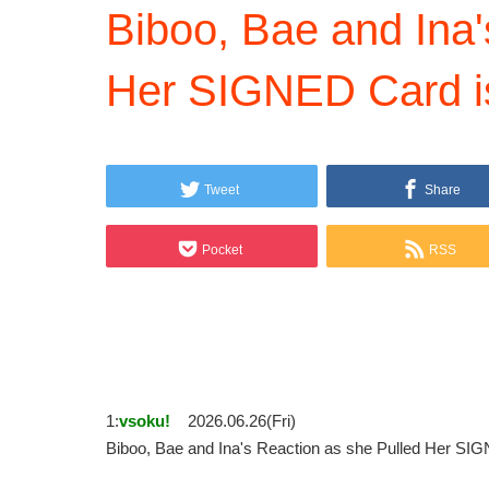
Biboo, Bae and Ina'
Her SIGNED Card i
Tweet
Share
Pocket
RSS
1:
vsoku!
2026.06.26(Fri)
Biboo, Bae and Ina's Reaction as she Pulled Her