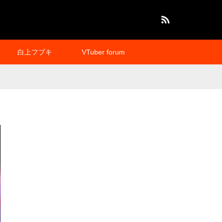
RSS
白上フブキ
VTuber forum