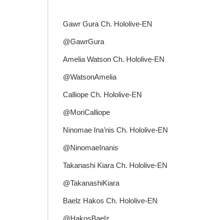
Gawr Gura Ch. Hololive-EN
@GawrGura
Amelia Watson Ch. Hololive-EN
@WatsonAmelia
Calliope Ch. Hololive-EN
@MoriCalliope
Ninomae Ina’nis Ch. Hololive-EN
@NinomaeInanis
Takanashi Kiara Ch. Hololive-EN
@TakanashiKiara
Baelz Hakos Ch. Hololive-EN
@HakosBaelz