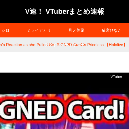
V速！ VTuberまとめ速報
シロ
ミライアカリ
月ノ美兎
猫宮ひなた
a's Reaction as she Pulled Her SIGNED Card is Priceless 【Hololive】
プライバシーポリシー
VTuber