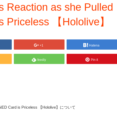
s Reaction as she Pulled
s Priceless 【Hololive】
+1
Hatena
feedly
Pin it
 SIGNED Card is Priceless 【Hololive】について