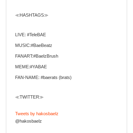
≪HASHTAGS≫
LIVE: #TeleBAE
MUSIC:#BaeBeatz
FANART:#BaelzBrush
MEME:#YABAE
FAN-NAME: #baerats (brats)
≪TWITTER≫
Tweets by hakosbaelz
@hakosbaelz