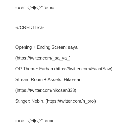
««≪ °◇◆◇° ≫ »»
≪CREDITS≫
Opening + Ending Screen: saya
(https://twitter.com/_sa_ya_)
OP Theme: Farhan (https://twitter.com/FaaatSaw)
Stream Room + Assets: Hiko-san
(https://twitter.com/hikosan333)
Stinger: Nebiru (https://twitter.com/n_prol)
««≪ °◇◆◇° ≫»»