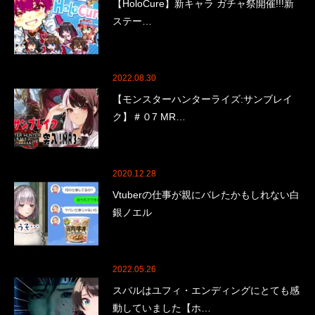
【HoloCure】新キャラ ガチャ祭開催!!!新
ステー…
2022.08.30
【モンスターハンターライズ:サンブレイ
ク】＃０7 MR…
2020.12.28
Vtuberの仕事が親にバレたかもしれない白
銀ノエル
2022.05.26
スバルはユフィ・エンディングにとても感
動していました【ホ…