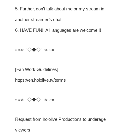
5. Further, don’t talk about me or my stream in
another streamer’s chat.
6. HAVE FUN!! All languages are welcome!!!
««≪ °◇◆◇° ≫ »»
[Fan Work Guidelines]
https://en.hololive.tv/terms
««≪ °◇◆◇° ≫ »»
Request from hololive Productions to underage
viewers