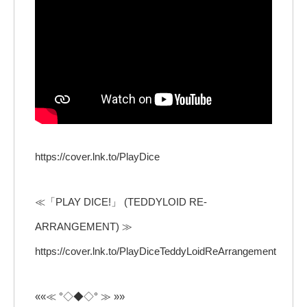
https://cover.lnk.to/PlayDice
≪「PLAY DICE!」 (TEDDYLOID RE-
ARRANGEMENT) ≫
https://cover.lnk.to/PlayDiceTeddyLoidReArrangement
««≪ °◇◆◇° ≫ »»