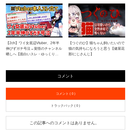
【2ch】ワイ女底辺Vtuber、2年半
【つぐのひ】猫ちゃん飼いたいので
伸びずガチ号泣→覚悟のチャンネル
猫の気持ちになろうと思う【健屋花
晒しへ【面白いスレ・ゆっくり…
那/にじさんじ】
コメント
コメント ( 0 )
トラックバック ( 0 )
この記事へのコメントはありません。