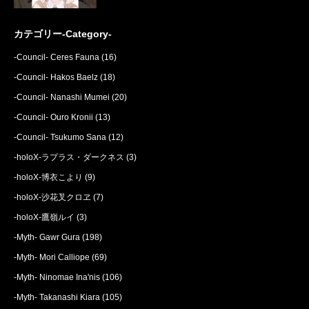
カテゴリー-Category-
-Council- Ceres Fauna
(16)
-Council- Hakos Baelz
(18)
-Council- Nanashi Mumei
(20)
-Council- Ouro Kronii
(13)
-Council- Tsukumo Sana
(12)
-holoX-ラプラス・ダークネス
(3)
-holoX-博衣こより
(9)
-holoX-沙花叉クロヱ
(7)
-holoX-鷹嶺ルイ
(3)
-Myth- Gawr Gura
(198)
-Myth- Mori Calliope
(69)
-Myth- Ninomae Ina'nis
(106)
-Myth- Takanashi Kiara
(105)