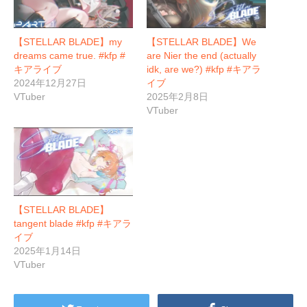
【STELLAR BLADE】my
【STELLAR BLADE】We
dreams came true. #kfp #
are Nier the end (actually
キアライブ
idk, are we?) #kfp #キアラ
2024年12月27日
イブ
VTuber
2025年2月8日
VTuber
【STELLAR BLADE】
tangent blade #kfp #キアラ
イブ
2025年1月14日
VTuber