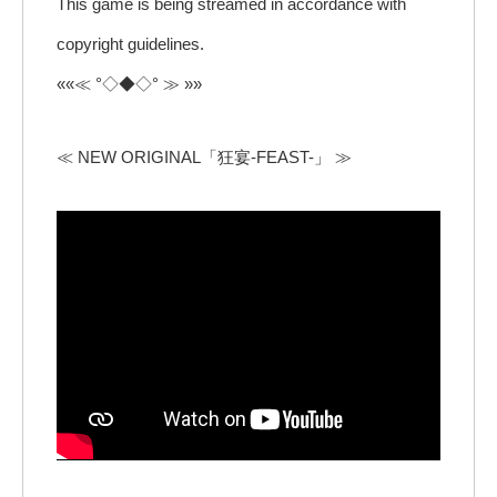
This game is being streamed in accordance with
copyright guidelines.
««≪ °◇◆◇° ≫ »»
≪ NEW ORIGINAL「狂宴-FEAST-」 ≫