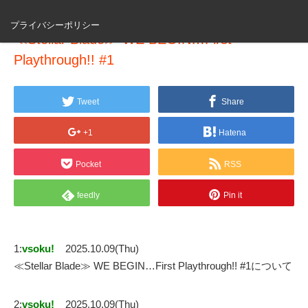
プライバシーポリシー
≪Stellar Blade≫ WE BEGIN…First
Playthrough!! #1
Tweet
Share
+1
Hatena
Pocket
RSS
feedly
Pin it
1:
vsoku!
2025.10.09(Thu)
≪Stellar Blade≫ WE BEGIN…First Playthrough!! #1について
2:
vsoku!
2025.10.09(Thu)