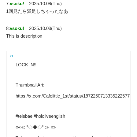
7:
vsoku!
2025.10.09(Thu)
1回見たら満足しちゃったなあ
8:
vsoku!
2025.10.09(Thu)
This is description
LOCK IN!!!
Thumbnail Art:
https://x.com/Cafelittle_1st/status/1972250713335222577
#telebae #hololiveenglish
««≪ °◇◆◇° ≫ »»