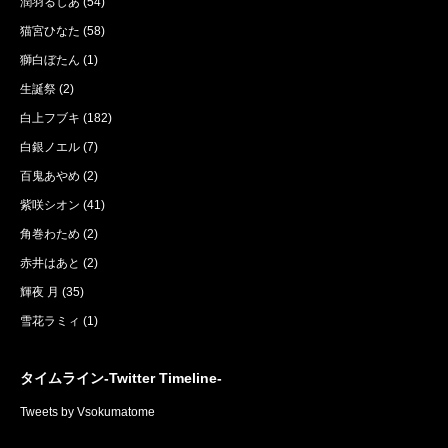
潤羽るしあ
(54)
猫宮ひなた
(58)
獅白ぼたん
(1)
生誕祭
(2)
白上フブキ
(182)
白銀ノエル
(7)
百鬼あやめ
(2)
紫咲シオン
(41)
角巻わため
(2)
赤井はあと
(2)
輝夜 月
(35)
雪花ラミィ
(1)
タイムライン-Twitter Timeline-
Tweets by Vsokumatome