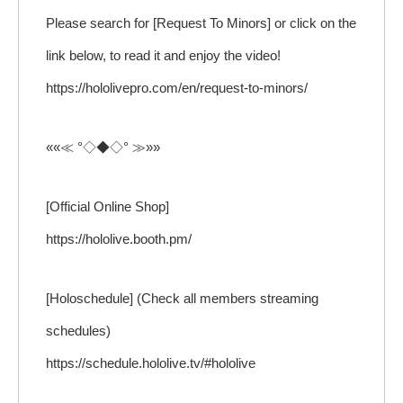
Please search for [Request To Minors] or click on the
link below, to read it and enjoy the video!
https://hololivepro.com/en/request-to-minors/
««≪ °◇◆◇° ≫»»
[Official Online Shop]
https://hololive.booth.pm/
[Holoschedule] (Check all members streaming
schedules)
https://schedule.hololive.tv/#hololive