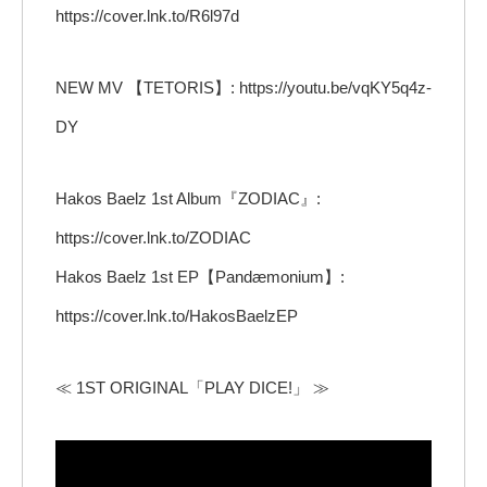
https://cover.lnk.to/R6l97d
NEW MV 【TETORIS】: https://youtu.be/vqKY5q4z-
DY
Hakos Baelz 1st Album『ZODIAC』:
https://cover.lnk.to/ZODIAC
Hakos Baelz 1st EP【Pandæmonium】:
https://cover.lnk.to/HakosBaelzEP
≪ 1ST ORIGINAL「PLAY DICE!」 ≫