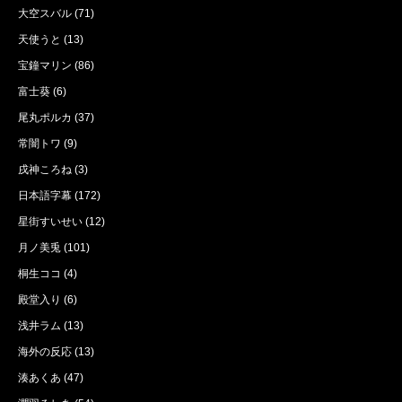
大空スバル
(71)
天使うと
(13)
宝鐘マリン
(86)
富士葵
(6)
尾丸ポルカ
(37)
常闇トワ
(9)
戌神ころね
(3)
日本語字幕
(172)
星街すいせい
(12)
月ノ美兎
(101)
桐生ココ
(4)
殿堂入り
(6)
浅井ラム
(13)
海外の反応
(13)
湊あくあ
(47)