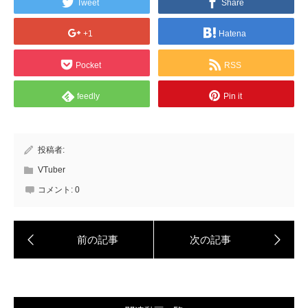
Tweet
Share
+1
Hatena
Pocket
RSS
feedly
Pin it
投稿者:
VTuber
コメント:
0