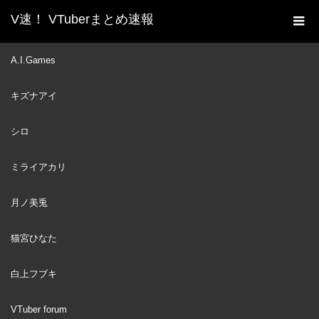
V速！ VTuberまとめ速報
新着動画一覧
VTuber
≪Stellar Blade≫ WE
A.I.Games
ホーム
BEGIN…First Playthrough!! #1
キズナアイ
VTuber
2025
OCT
09
シロ
ミライアカリ
月ノ美兎
猫宮ひなた
白上フブキ
VTuber forum