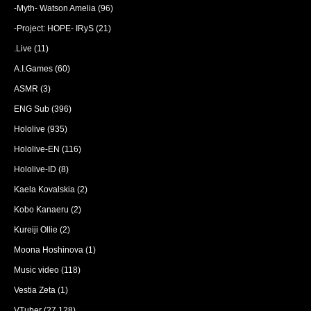
-Myth- Watson Amelia
(96)
-Project: HOPE- IRyS
(21)
.Live
(11)
A.I.Games
(60)
ASMR
(3)
ENG Sub
(396)
Hololive
(935)
Hololive-EN
(116)
Hololive-ID
(8)
Kaela Kovalskia
(2)
Kobo Kanaeru
(2)
Kureiji Ollie
(2)
Moona Hoshinova
(1)
Music video
(118)
Vestia Zeta
(1)
VTuber
(27,128)