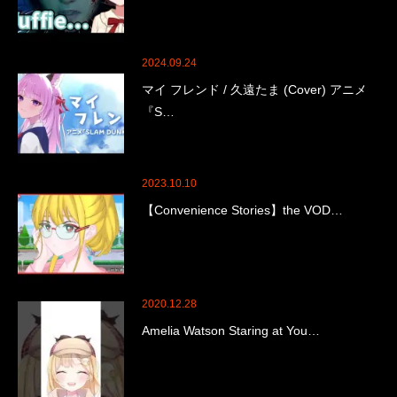
2024.09.24
マイ フレンド / 久遠たま (Cover) アニメ
『S…
2023.10.10
【Convenience Stories】the VOD…
2020.12.28
Amelia Watson Staring at You…