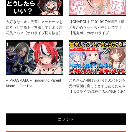
大好きなシオン先輩にメッセージを
【OHAPOL】#101 9/17火曜日！朝
送ろうとするもド緊張してしまう沙
と夜がめちゃくちゃ涼しいです！
花叉クロヱ【ホロライブ切り抜き】
【尾丸ポルカ/ホロライブ…
≪PRAGMATA≫ Triggering Parent
ころさんが投げた岩おじのバトンを
Mode….First Pla…
元の場所に戻そうとするあくたんｗ
【ホロライブ/戌神ころね/湊あくあ/
…
コメント