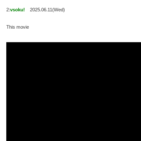
2:
vsoku!
2025.06.11(Wed)
This movie