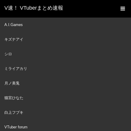
V速！ VTuberまとめ速報
新着動画一覧
VTuber
○○といえば何の曲？その③
A.I.Games
ホーム
#shorts #久遠たま #朝ノ瑠璃
キズナアイ
VTuber
2025
JUN
11
シロ
ミライアカリ
月ノ美兎
猫宮ひなた
白上フブキ
VTuber forum