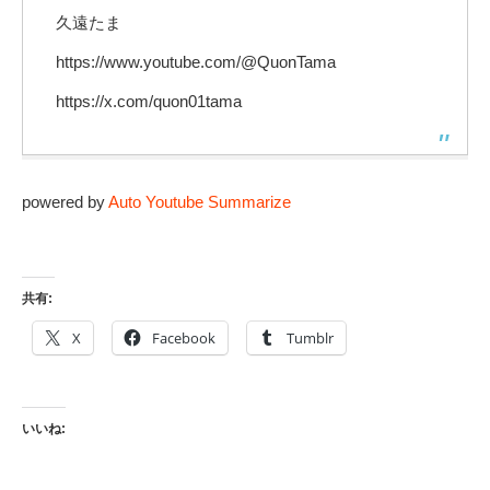
久遠たま
https://www.youtube.com/@QuonTama
https://x.com/quon01tama
powered by
Auto Youtube Summarize
共有:
X
Facebook
Tumblr
いいね: