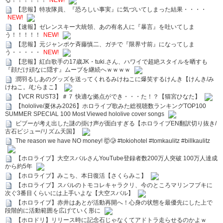
る！！！！！！
NEW!
【悲報】特攻隊員、『恐ろしい事実』に気づいてしまった結果・・・・
NEW!
【速報】ゼレンスキー大統領、あの有名人に『暴言』を吐いてしま
う！！！！！
NEW!
【悲報】元ジャンポケ斉藤慎二、ガチで『限界寸前』になってしま
う・・・・・
NEW!
【悲報】紅白歌手の17歳JK・tuki.さん、ハワイで超絶スタイルを晒すも
『顔だけ頑なに隠す』ムーブを継続へｗｗｗｗ
潤羽るしあのグッズを送ってくれるみけねこに爆笑するけんき【けんき/み
けねこ。/むらまこ】
【VCR RUST3】＃７ 快適な拠点ができ・・・た！？【猫宮ひなた】
【hololive/夏休み2026】ホロライブ歌みた総視聴数ランキングTOP100
SUMMER SPECIAL 100 Most Viewed hololive cover songs
ビブーが考え出した謎の掛け声が面白すぎる【ホロライブEN翻訳切り抜き/
古石ビジュー/リズム天国】
The reason we have NO money! 🤯🥲 #tokiohotel #tomkaulitz #billkaulitz
【ホロライブ】大空スバルさんYouTube登録者数200万人突破 100万人達成
から約5年
【ホロライブ】みこち、本日復活【さくらみこ】
【ホロライブ】スバルのトモコレキャラクリ、今のところマリンフブキに
次ぐ3番目くらいには上手いよな【大空スバル】
【ホロライブ】赤井はあとが活動再開へ！心身の状態を最優先にした上で
段階的に活動範囲を広げていく形に
【ホロドリ】リリース時に記念石じゃなくてアドトラ走らせるのかよｗ