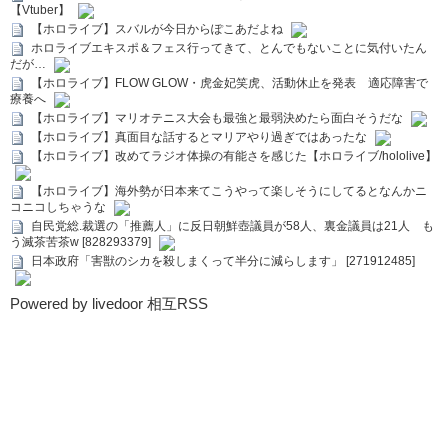
【Vtuber】
【ホロライブ】スバルが今日からぽこあだよね
ホロライブエキスポ＆フェス行ってきて、とんでもないことに気付いたん
だが…
【ホロライブ】FLOW GLOW・虎金妃笑虎、活動休止を発表 適応障害で
療養へ
【ホロライブ】マリオテニス大会も最強と最弱決めたら面白そうだな
【ホロライブ】真面目な話するとマリアやり過ぎではあったな
【ホロライブ】改めてラジオ体操の有能さを感じた【ホロライブ/hololive】
【ホロライブ】海外勢が日本来てこうやって楽しそうにしてるとなんかニ
コニコしちゃうな
自民党総.裁選の「推薦人」に反日朝鮮壺議員が58人、裏金議員は21人 も
う滅茶苦茶w [828293379]
日本政府「害獣のシカを殺しまくって半分に減らします」 [271912485]
Powered by livedoor 相互RSS