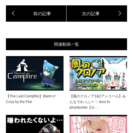
関連動画一覧
【The Last Campfire】Warm n'
【風のクロノア1&2アンコール】み
Cozy by the Fire
んなでわっふー！ door to
phantomile【ホ…