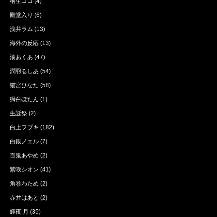
桐生ココ
(4)
殿堂入り
(6)
浅井ラム
(13)
海外の反応
(13)
湊あくあ
(47)
潤羽るしあ
(54)
猫宮ひなた
(58)
獅白ぼたん
(1)
生誕祭
(2)
白上フブキ
(182)
白銀ノエル
(7)
百鬼あやめ
(2)
紫咲シオン
(41)
角巻わため
(2)
赤井はあと
(2)
輝夜 月
(35)