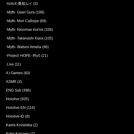
-holoX-鷹嶺ルイ
(3)
-Myth- Gawr Gura
(198)
-Myth- Mori Calliope
(69)
-Myth- Ninomae Ina'nis
(106)
-Myth- Takanashi Kiara
(105)
-Myth- Watson Amelia
(96)
-Project: HOPE- IRyS
(21)
.Live
(11)
A.I.Games
(60)
ASMR
(3)
ENG Sub
(396)
Hololive
(935)
Hololive-EN
(116)
Hololive-ID
(8)
Kaela Kovalskia
(2)
Kobo Kanaeru
(2)