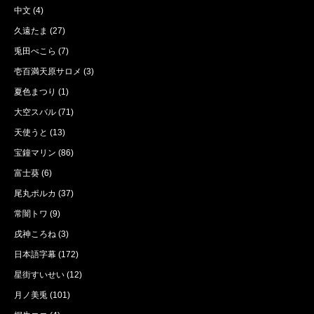
中文
(4)
久遠たま
(27)
兎田ぺこら
(7)
壱百満天原サロメ
(3)
夏色まつり
(1)
大空スバル
(71)
天使うと
(13)
宝鐘マリン
(86)
富士葵
(6)
尾丸ポルカ
(37)
常闇トワ
(9)
戌神ころね
(3)
日本語字幕
(172)
星街すいせい
(12)
月ノ美兎
(101)