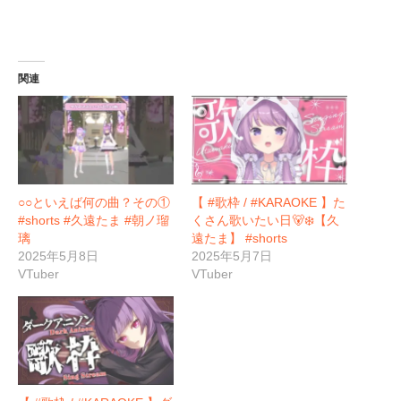
関連
○○といえば何の曲？その①
【 #歌枠 / #KARAOKE 】た
#shorts #久遠たま #朝ノ瑠
くさん歌いたい日🐻‍❄️【久
璃
遠たま】 #shorts
2025年5月8日
2025年5月7日
VTuber
VTuber