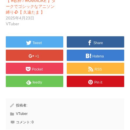
【 #歌枠 / #KARAOKE 】ダ
ークでゴシックなアニソン
縛り🥀【 久遠たま 】
2025年4月23日
VTuber
Tweet
Share
+1
Hatena
Pocket
RSS
feedly
Pin it
投稿者:
VTuber
コメント:
0