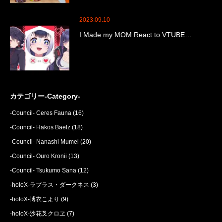
2023.09.10
I Made my MOM React to VTUBE…
カテゴリー-Category-
-Council- Ceres Fauna
(16)
-Council- Hakos Baelz
(18)
-Council- Nanashi Mumei
(20)
-Council- Ouro Kronii
(13)
-Council- Tsukumo Sana
(12)
-holoX-ラプラス・ダークネス
(3)
-holoX-博衣こより
(9)
-holoX-沙花叉クロヱ
(7)