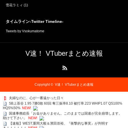
雪花ラミィ
(1)
タイムライン-Twitter Timeline-
Tweets by Vsokumatome
V速！ VTuberまとめ速報
RSS
Copyright ©
V速！ VTuberまとめ速報
夫婦なのに、心が一番遠かった日々
SB上茶谷 1.95 7勝0敗 60回 奪三振率8.10 被打率.223 WHIP1.07 QS100%
HQS%50%
NEW!
国連事務総長「お金がありません。このままでは国連が完全崩壊します。
助けて下さい」
NEW!
【速報】WEST.重岡大毅＆濱田崇裕、『衝撃的な事実』が判明す