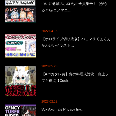
ついに念願のホロMyth全員集合！【がう
るぐら/ニノマエ…
2022.04.16
【ホロライブ切り抜き】ぺこマリてぇてぇ
かわいいイラスト…
2020.05.28
【#バカタレ共】炎の料理人対決：白上フ
ブキ視点【Cook…
2023.02.12
Vox Akuma's Privacy Inv…