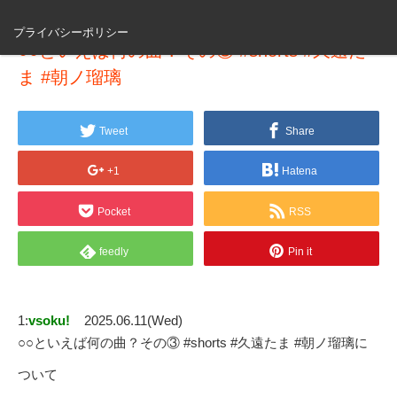
プライバシーポリシー
○○といえば何の曲？その③ #shorts #久遠た
ま #朝ノ瑠璃
Tweet
Share
+1
Hatena
Pocket
RSS
feedly
Pin it
1:
vsoku!
2025.06.11(Wed)
○○といえば何の曲？その③ #shorts #久遠たま #朝ノ瑠璃に
ついて