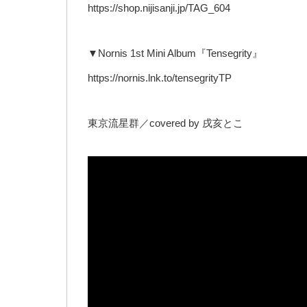
https://shop.nijisanji.jp/TAG_604
▼Nornis 1st Mini Album『Tensegrity』
https://nornis.lnk.to/tensegrityTP
東京流星群／covered by 戌亥とこ