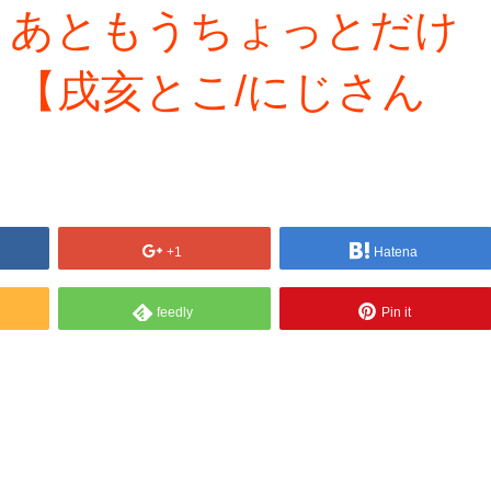
！あともうちょっとだけ
【戌亥とこ/にじさん
+1
Hatena
feedly
Pin it