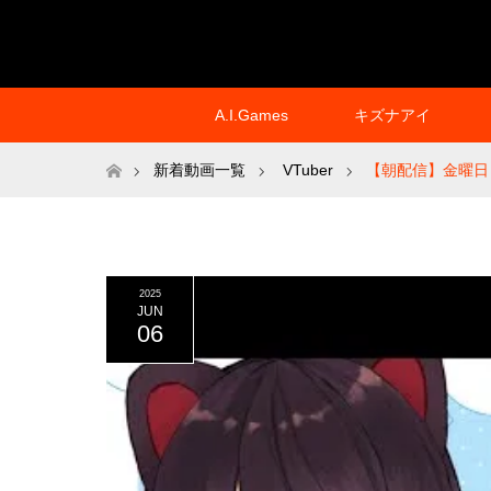
A.I.Games
キズナアイ
ホーム
新着動画一覧
VTuber
【朝配信】金曜日
2025
JUN
06