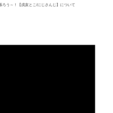
張ろう～！【戌亥とこ/にじさんじ】について