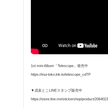
1st mini Album「Telescope」発売中
https://inui-toko.lnk.to/telescope_cdTP
▼戌亥とこLINEスタンプ販売中
https://store.line.me/stickershop/product/2064023