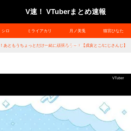
V速！ VTuberまとめ速報
シロ
ミライアカリ
月ノ美兎
猫宮ひなた
！あともうちょっとだけ一緒に頑張ろう～！【戌亥とこ/にじさんじ】
プライバシーポリシー
VTuber