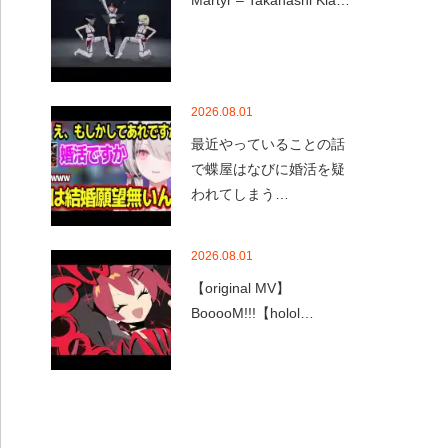
Martyr – Takanashi Kia…
2026.08.01
最近やっていることの話
で蝶屋はなびに婚活を疑
われてしまう…
2026.08.01
【original MV】
BooooM!!!【holol…