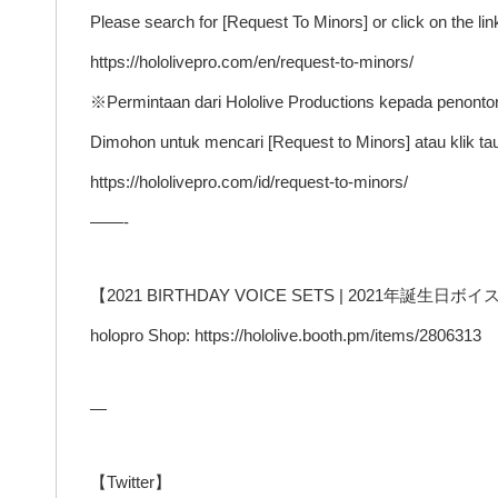
Please search for [Request To Minors] or click on the link
https://hololivepro.com/en/request-to-minors/
※Permintaan dari Hololive Productions kepada penonto
Dimohon untuk mencari [Request to Minors] atau klik 
https://hololivepro.com/id/request-to-minors/
——-
【2021 BIRTHDAY VOICE SETS | 2021年誕生日
holopro Shop: https://hololive.booth.pm/items/2806313
—
【Twitter】