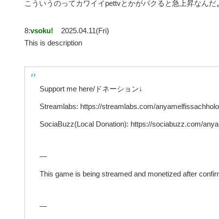
こういうのってカワイイpettvとかがパクると急上昇なんだ
8:
vsoku!
2025.04.11(Fri)
This is description
Support me here/ドネーション↓
Streamlabs: https://streamlabs.com/anyamelfissachhololi
SociaBuzz(Local Donation): https://sociabuzz.com/anyam
—
This game is being streamed and monetized after confir
—