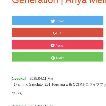
Tweet
+1
Pocket
feedly
1:
vsoku!
2025.04.11(Fri)
【Farming Simulator 25】Farming with CC! #ホロライブファーマ
ついて