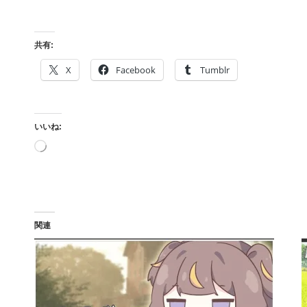
共有:
X
Facebook
Tumblr
いいね:
読
み
込
み
中…
関連