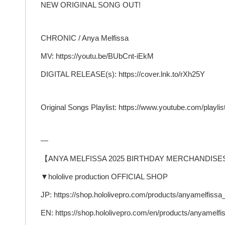
NEW ORIGINAL SONG OUT!
CHRONIC / Anya Melfissa
MV: https://youtu.be/BUbCnt-iEkM
DIGITAL RELEASE(s): https://cover.lnk.to/rXh25Y
Original Songs Playlist: https://www.youtube.com/pl
—
【ANYA MELFISSA 2025 BIRTHDAY MERCHANDISE
▼hololive production OFFICIAL SHOP
JP: https://shop.hololivepro.com/products/anyamelfiss
EN: https://shop.hololivepro.com/en/products/anyamelf