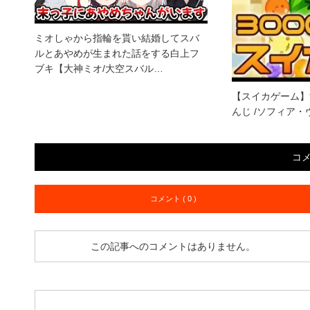
ミオしゃから指輪を貰い結婚してスバ
ルとあやめが生まれた話をする白上フ
ブキ【大神ミオ/大空スバル…
【スイカゲーム】
んじ /ソフィア
コ
コメント ( 0 )
この記事へのコメントはありません。