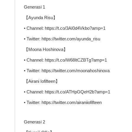
Generasi 1
【Ayunda Risu】
• Channel: https://t.co/3AI0d4Vkbo?amp=1
• Twitter: https://twitter.com/ayunda_risu
【Moona Hoshinova】
• Channel: https://t.co/W68ItCZBTg?amp=1
• Twitter: https://twitter.com/moonahoshinova
【Airani Iofifteen】
• Channel: https://t.co/ATHpGQeH2b?amp=1
• Twitter: https://twitter.com/airaniiofifteen
Generasi 2