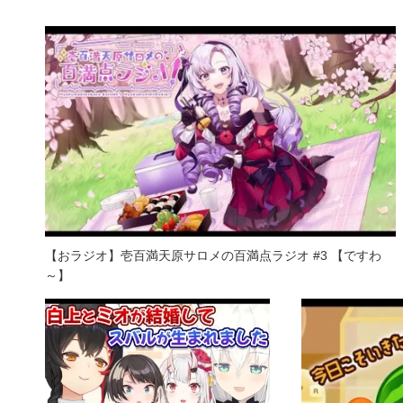
【おラジオ】壱百満天原サロメの百満点ラジオ #3 【ですわ
～】