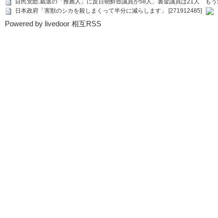
自民党総.裁選の「推薦人」に反日朝鮮壺議員が58人、裏金議員は21人 もう滅茶苦茶
日本政府「害獣のシカを殺しまくって半分に減らします」 [271912485]
Powered by livedoor 相互RSS