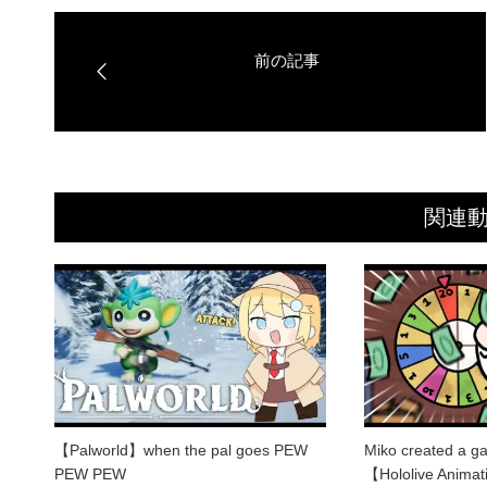
関連
【Palworld】when the pal goes PEW
Miko created a g
PEW PEW
【Hololive Anima