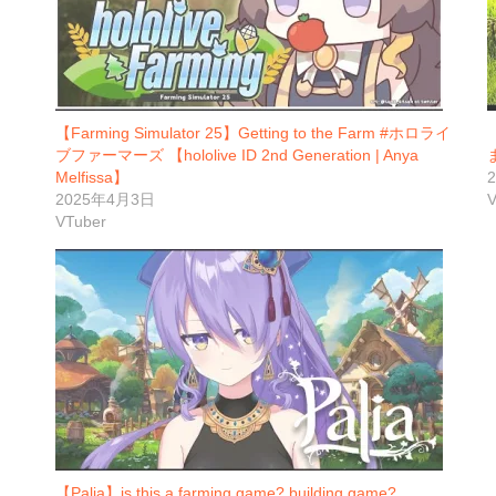
【Farming Simulator 25】Getting to the Farm #ホロライ
ブファーマーズ 【hololive ID 2nd Generation | Anya
Melfissa】
2025年4月3日
V
VTuber
【Palia】is this a farming game? building game?