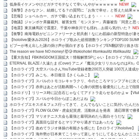
低身長イケメンやけどガチでモテなくて辛いんやがｗｗｗｗｗｗ
NEW!
【衝撃】さかなクン、結婚してる？の質問に「お魚で幸せ」と答えた結果ｗ
【悲報】ショベルカー、ガチで吸い込まれてしまう・・・・・
NEW!
【物議】ジャンポケ斉藤裁判、被害女性「モンスター」斉藤被告「同意と思
【地震】東京練馬区で震度2、千葉や神奈川でも揺れ…お前ら気付いた？
NE
【衝撃】南海電鉄がピニンファリーナと初共創！なにわ筋線の新型特急が凄
【hololive/夏休み2026】ホロライブ歌みた総視聴数ランキングTOP100 SUMMER SPECI
ビブーが考え出した謎の掛け声が面白すぎる【ホロライブEN翻訳切り抜き/古
The reason we have NO money! 🤯🥲 #tokiohotel #tomkaulitz #billkaulitz
【重大告知】FBKINGDOM王国拡大！情報解禁SPじゃい【ホロライブ/白上
ETERNAL BLAZE / 久遠たま (Cover) アニメ『魔法少女リリカルなのはA's』
【ホロライブ】大空スバルさんYouTube登録者数200万人突破 100万人達成
【ホロライブ】みこち、本日復活【さくらみこ】
【ホロライブ】スバルのトモコレキャラクリ、今のところマリンフブキに次ぐ
【ホロライブ】赤井はあとが活動再開へ！心身の状態を最優先にした上で段
【ホロドリ】リリース時に記念石じゃなくてアドトラ走らせるのかよｗ【Vtub
【ホロライブ】スバルが今日からぽこあだよね
ホロライブエキスポ＆フェス行ってきて、とんでもないことに気付いたんだ
【ホロライブ】FLOW GLOW・虎金妃笑虎、活動休止を発表 適応障害で療
【ホロライブ】マリオテニス大会も最強と最弱決めたら面白そうだな
【ホロライブ】真面目な話するとマリアやり過ぎではあったな
【ホロライブ】改めてラジオ体操の有能さを感じた【ホロライブ/hololive】
【ホロライブ】海外勢が日本来てこうやって楽しそうにしてるとなんかニコ