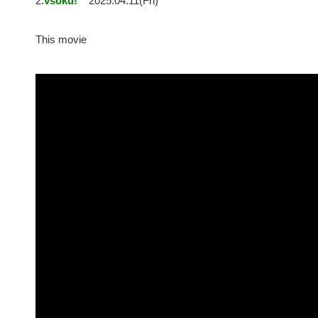
2:
vsoku!
2025.04.11(Fri)
This movie