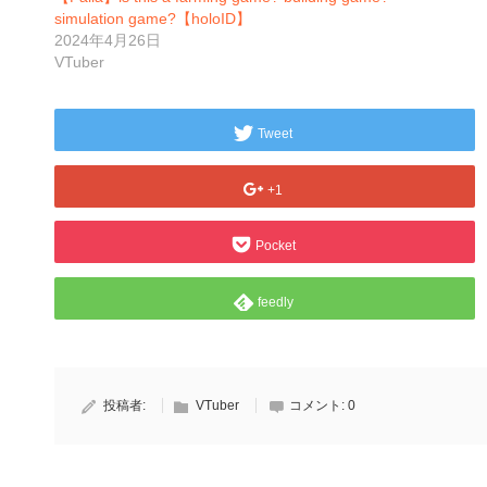
simulation game?【holoID】
2024年4月26日
VTuber
Tweet
+1
Pocket
feedly
投稿者:
VTuber
コメント:
0