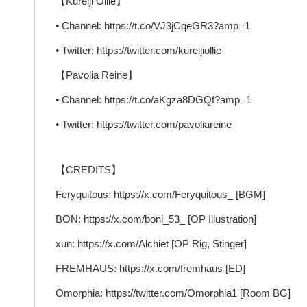
【Kureiji Ollie】
• Channel: https://t.co/VJ3jCqeGR3?amp=1
• Twitter: https://twitter.com/kureijiollie
【Pavolia Reine】
• Channel: https://t.co/aKgza8DGQf?amp=1
• Twitter: https://twitter.com/pavoliareine
【CREDITS】
Feryquitous: https://x.com/Feryquitous_ [BGM]
BON: https://x.com/boni_53_ [OP Illustration]
xun: https://x.com/Alchiet [OP Rig, Stinger]
FREMHAUS: https://x.com/fremhaus [ED]
Omorphia: https://twitter.com/Omorphia1 [Room BG]