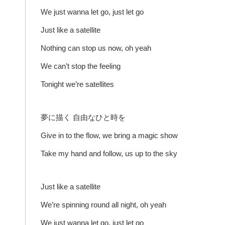
We just wanna let go, just let go
Just like a satellite
Nothing can stop us now, oh yeah
We can’t stop the feeling
Tonight we’re satellites
夢に描く 自由なひと時を
Give in to the flow, we bring a magic show
Take my hand and follow, us up to the sky
Just like a satellite
We’re spinning round all night, oh yeah
We just wanna let go, just let go