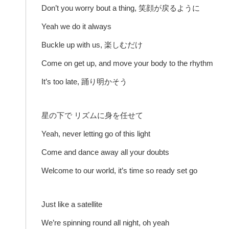
Don’t you worry bout a thing, 笑顔が戻るように
Yeah we do it always
Buckle up with us, 楽しむだけ
Come on get up, and move your body to the rhythm
It’s too late, 踊り明かそう
星の下で リズムに身を任せて
Yeah, never letting go of this light
Come and dance away all your doubts
Welcome to our world, it’s time so ready set go
Just like a satellite
We’re spinning round all night, oh yeah