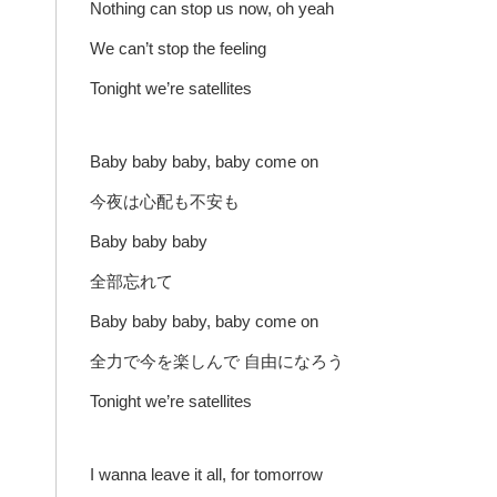
Nothing can stop us now, oh yeah
We can’t stop the feeling
Tonight we’re satellites
Baby baby baby, baby come on
今夜は心配も不安も
Baby baby baby
全部忘れて
Baby baby baby, baby come on
全力で今を楽しんで 自由になろう
Tonight we’re satellites
I wanna leave it all, for tomorrow