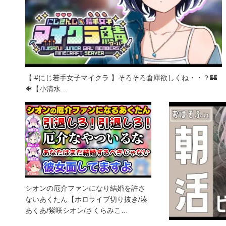
【 #にじ若手女子マイクラ 】そろそろ倉庫欲しくね・・？🏰
🐠【小清水…
シオンの厄介ファンになり結婚を許さ
ないあくたん【ホロライブ切り抜き/湊
あくあ/紫咲シオン/さくらみこ…