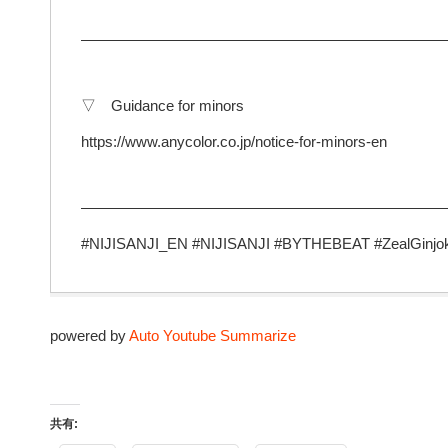
————————————————————————
▽ Guidance for minors
https://www.anycolor.co.jp/notice-for-minors-en
————————————————————————
#NIJISANJI_EN #NIJISANJI #BYTHEBEAT #ZealGinjoka 
powered by
Auto Youtube Summarize
共有: