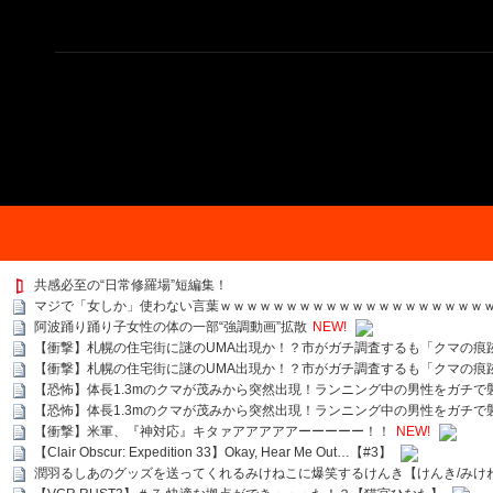
共感必至の“日常修羅場”短編集！
マジで「女しか」使わない言葉ｗｗｗｗｗｗｗｗｗｗｗｗｗｗｗｗｗｗｗｗ
阿波踊り踊り子女性の体の一部“強調動画”拡散
NEW!
【衝撃】札幌の住宅街に謎のUMA出現か！？市がガチ調査するも「クマの痕
【衝撃】札幌の住宅街に謎のUMA出現か！？市がガチ調査するも「クマの痕
【恐怖】体長1.3mのクマが茂みから突然出現！ランニング中の男性をガチで
【恐怖】体長1.3mのクマが茂みから突然出現！ランニング中の男性をガチで
【衝撃】米軍、『神対応』キタァアアアアアーーーーー！！
NEW!
【Clair Obscur: Expedition 33】Okay, Hear Me Out…【#3】
潤羽るしあのグッズを送ってくれるみけねこに爆笑するけんき【けんき/みけ