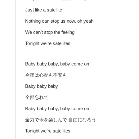
Just like a satellite
Nothing can stop us now, oh yeah
We can’t stop the feeling
Tonight we’re satellites
Baby baby baby, baby come on
今夜は心配も不安も
Baby baby baby
全部忘れて
Baby baby baby, baby come on
全力で今を楽しんで 自由になろう
Tonight we’re satellites