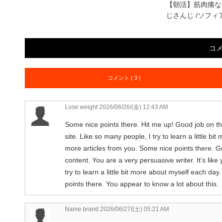
【朝活】筋肉痛な
じさんじ /ソフ
コ
コメント ( 3 )
Lose weight
2026/06/26/(金) 12:43 AM
Some nice points there. Hit me up! Good job on this
site. Like so many people, I try to learn a little bi
more articles from you. Some nice points there. Gre
content. You are a very persuasive writer. It’s lik
try to learn a little bit more about myself each da
points there. You appear to know a lot about this.
Name brand
2026/06/27/(土) 05:21 AM