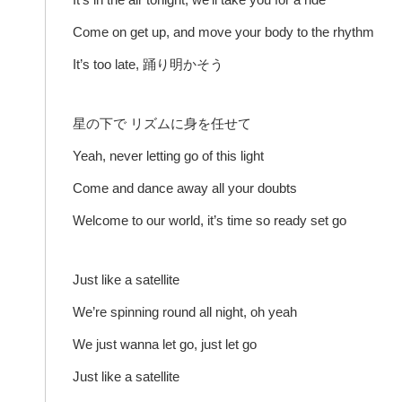
Come on get up, and move your body to the rhythm
It’s too late, 踊り明かそう
星の下で リズムに身を任せて
Yeah, never letting go of this light
Come and dance away all your doubts
Welcome to our world, it’s time so ready set go
Just like a satellite
We’re spinning round all night, oh yeah
We just wanna let go, just let go
Just like a satellite