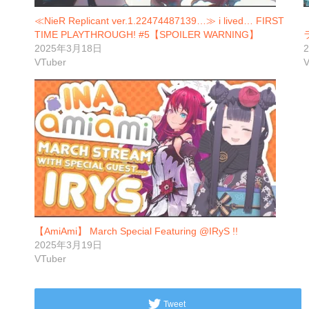
≪NieR Replicant ver.1.22474487139…≫ i lived… FIRST
【
TIME PLAYTHROUGH! #5【SPOILER WARNING】
2025年3月18日
VTuber
V
【AmiAmi】 March Special Featuring @IRyS !!
2025年3月19日
VTuber
Tweet