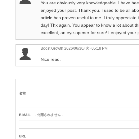
You are obviously very knowledgeable. I have been l
enjoyed your post. Thank you. I used to be all abou
article has proven useful to me. I truly appreciate
day! Thx again. You appear to know a lot about thi
excellent, an eye-opener for sure! I enjoyed your 
Boost Growth
2026/06/30/(火) 05:18 PM
Nice read.
名前
E-MAIL
- 公開されません -
URL