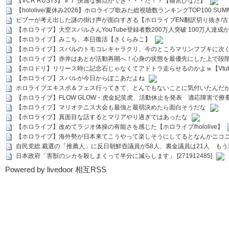
【VCR RUST3】＃７ 快適な拠点ができ・・・た！？【猫宮ひなた】
【hololive/夏休み2026】ホロライブ歌みた総視聴数ランキングTOP100 SUMMER SPECI
ビブーが考え出した謎の掛け声が面白すぎる【ホロライブEN翻訳切り抜き/古
【ホロライブ】大空スバルさんYouTube登録者数200万人突破 100万人達成
【ホロライブ】みこち、本日復活【さくらみこ】
【ホロライブ】スバルのトモコレキャラクリ、今のところマリンフブキに次ぐ
【ホロライブ】赤井はあとが活動再開へ！心身の状態を最優先にした上で段
【ホロドリ】リリース時に記念石じゃなくてアドトラ走らせるのかよｗ【Vtub
【ホロライブ】スバルが今日からぽこあだよね
ホロライブエキスポ＆フェス行ってきて、とんでもないことに気付いたんだ
【ホロライブ】FLOW GLOW・虎金妃笑虎、活動休止を発表 適応障害で療
【ホロライブ】マリオテニス大会も最強と最弱決めたら面白そうだな
【ホロライブ】真面目な話するとマリアやり過ぎではあったな
【ホロライブ】改めてラジオ体操の有能さを感じた【ホロライブ/hololive】
【ホロライブ】海外勢が日本来てこうやって楽しそうにしてるとなんかニコ
自民党総.裁選の「推薦人」に反日朝鮮壺議員が58人、裏金議員は21人 もう滅茶苦茶
日本政府「害獣のシカを殺しまくって半分に減らします」 [271912485]
Powered by livedoor 相互RSS