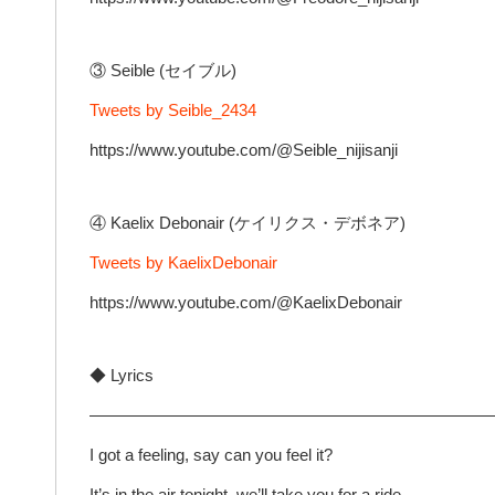
③ Seible (セイブル)
Tweets by Seible_2434
https://www.youtube.com/@Seible_nijisanji
④ Kaelix Debonair (ケイリクス・デボネア)
Tweets by KaelixDebonair
https://www.youtube.com/@KaelixDebonair
◆ Lyrics
————————————————————————
I got a feeling, say can you feel it?
It’s in the air tonight, we’ll take you for a ride