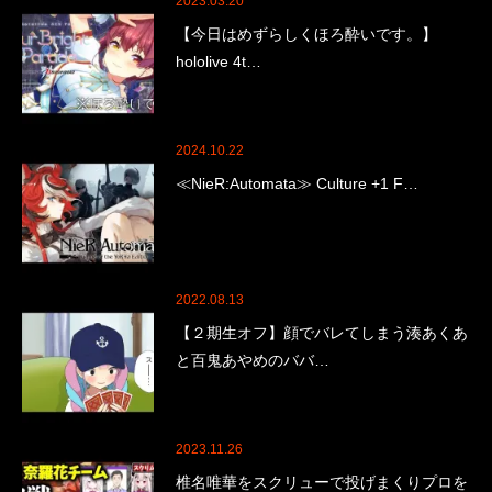
2023.03.20
【今日はめずらしくほろ酔いです。】
hololive 4t…
2024.10.22
≪NieR:Automata≫ Culture +1 F…
2022.08.13
【２期生オフ】顔でバレてしまう湊あくあ
と百鬼あやめのババ…
2023.11.26
椎名唯華をスクリューで投げまくりプロを