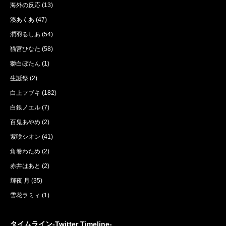
海外の反応
(13)
湊あくあ
(47)
潤羽るしあ
(54)
猫宮ひなた
(58)
獅白ぼたん
(1)
生誕祭
(2)
白上フブキ
(182)
白銀ノエル
(7)
百鬼あやめ
(2)
紫咲シオン
(41)
角巻わため
(2)
赤井はあと
(2)
輝夜 月
(35)
雪花ラミィ
(1)
タイムライン-Twitter Timeline-