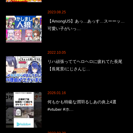
2023.08.25
【AmongUS】あっ…あっす…スーーッ…
可愛い子がいっ…
2022.10.05
リハ頑張っててヘロヘロに疲れてた長尾
【長尾景/にじさんじ…
2026.01.16
何もかも特級な潤羽るしあの炎上4選
#vtuber #ホ…