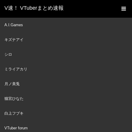
V速！ VTuberまとめ速報
新着動画一覧
VTuber
【ソロライブ切り抜き】
A.I.Games
ホーム
SUPERNOVA #vtuber #DearFBKINGDOM #ホロライブ #白上
キズナアイ
フブキ
VTuber
2025
シロ
MAR
11
ミライアカリ
月ノ美兎
猫宮ひなた
白上フブキ
VTuber forum