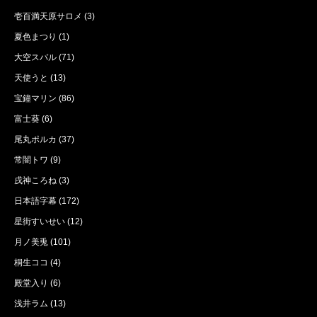
壱百満天原サロメ
(3)
夏色まつり
(1)
大空スバル
(71)
天使うと
(13)
宝鐘マリン
(86)
富士葵
(6)
尾丸ポルカ
(37)
常闇トワ
(9)
戌神ころね
(3)
日本語字幕
(172)
星街すいせい
(12)
月ノ美兎
(101)
桐生ココ
(4)
殿堂入り
(6)
浅井ラム
(13)