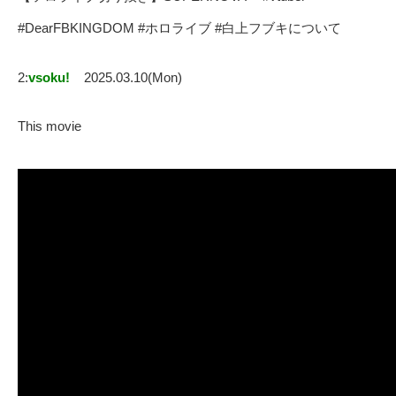
#DearFBKINGDOM #ホロライブ #白上フブキについて
2:
vsoku!
2025.03.10(Mon)
This movie