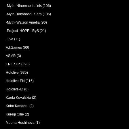
-Myth- Ninomae Ina'nis
(106)
-Myth- Takanashi Kiara
(105)
-Myth- Watson Amelia
(96)
-Project: HOPE- IRyS
(21)
.Live
(11)
A.I.Games
(60)
ASMR
(3)
ENG Sub
(396)
Hololive
(935)
Hololive-EN
(116)
Hololive-ID
(8)
Kaela Kovalskia
(2)
Kobo Kanaeru
(2)
Kureiji Ollie
(2)
Moona Hoshinova
(1)