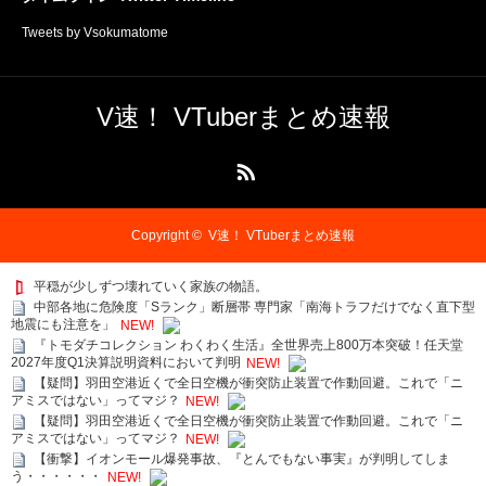
Tweets by Vsokumatome
V速！ VTuberまとめ速報
RSS
Copyright ©
V速！ VTuberまとめ速報
平穏が少しずつ壊れていく家族の物語。
中部各地に危険度「Sランク」断層帯 専門家「南海トラフだけでなく直下型
地震にも注意を」
NEW!
『トモダチコレクション わくわく生活』全世界売上800万本突破！任天堂
2027年度Q1決算説明資料において判明
NEW!
【疑問】羽田空港近くで全日空機が衝突防止装置で作動回避。これで「ニ
アミスではない」ってマジ？
NEW!
【疑問】羽田空港近くで全日空機が衝突防止装置で作動回避。これで「ニ
アミスではない」ってマジ？
NEW!
【衝撃】イオンモール爆発事故、『とんでもない事実』が判明してしま
う・・・・・・
NEW!