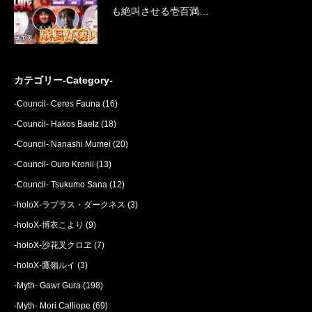
も絶叫させる壱百満…
カテゴリー-Category-
-Council- Ceres Fauna
(16)
-Council- Hakos Baelz
(18)
-Council- Nanashi Mumei
(20)
-Council- Ouro Kronii
(13)
-Council- Tsukumo Sana
(12)
-holoX-ラプラス・ダークネス
(3)
-holoX-博衣こより
(9)
-holoX-沙花叉クロヱ
(7)
-holoX-鷹嶺ルイ
(3)
-Myth- Gawr Gura
(198)
-Myth- Mori Calliope
(69)