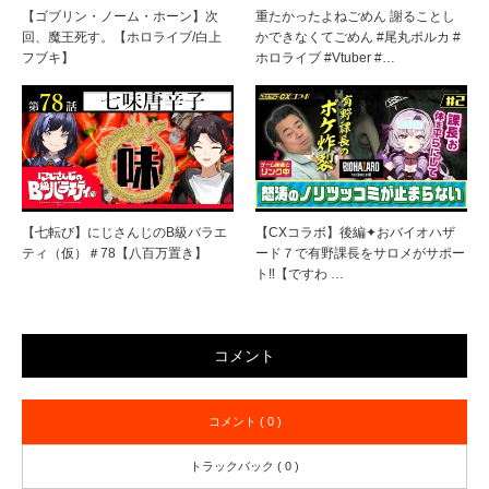
【ゴブリン・ノーム・ホーン】次
重たかったよねごめん 謝ることし
回、魔王死す。【ホロライブ/白上
かできなくてごめん #尾丸ポルカ #
フブキ】
ホロライブ #Vtuber #…
【七転び】にじさんじのB級バラエ
【CXコラボ】後編✦おバイオハザ
ティ（仮）＃78【八百万置き】
ード７で有野課長をサロメがサポー
ト‼【ですわ …
コメント
コメント ( 0 )
トラックバック ( 0 )