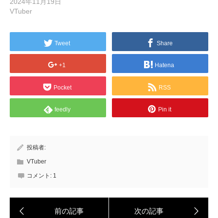
2024年11月19日
VTuber
Tweet
Share
+1
Hatena
Pocket
RSS
feedly
Pin it
投稿者:
VTuber
コメント:
1