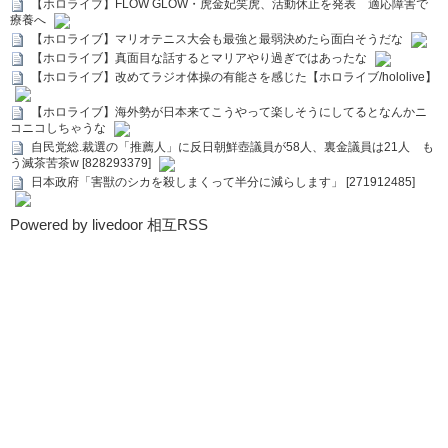
【ホロライブ】FLOW GLOW・虎金妃笑虎、活動休止を発表 適応障害で
療養へ
【ホロライブ】マリオテニス大会も最強と最弱決めたら面白そうだな
【ホロライブ】真面目な話するとマリアやり過ぎではあったな
【ホロライブ】改めてラジオ体操の有能さを感じた【ホロライブ/hololive】
【ホロライブ】海外勢が日本来てこうやって楽しそうにしてるとなんかニ
コニコしちゃうな
自民党総.裁選の「推薦人」に反日朝鮮壺議員が58人、裏金議員は21人 も
う滅茶苦茶w [828293379]
日本政府「害獣のシカを殺しまくって半分に減らします」 [271912485]
Powered by livedoor 相互RSS