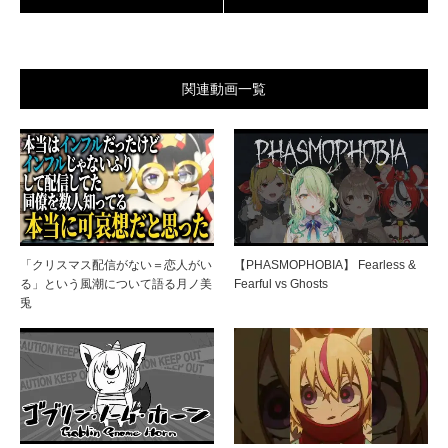
関連動画一覧
「クリスマス配信がない＝恋人がい
【PHASMOPHOBIA】 Fearless &
る」という風潮について語る月ノ美
Fearful vs Ghosts
兎