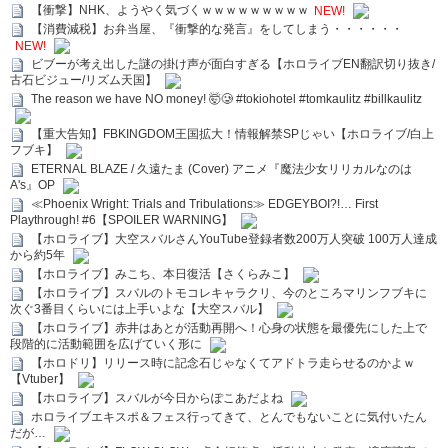
【衝撃】NHK、ようやく気づくｗｗｗｗｗｗｗｗｗ
NEW!
【消費減税】お弁当屋、『衝撃的な発言』をしてしまう・・・・・・
NEW!
ビブーが考え出した謎の掛け声が面白すぎる【ホロライブEN翻訳切り抜き/
古石ビジュー/リズム天国】
The reason we have NO money! 🤯🥲 #tokiohotel #tomkaulitz #billkaulitz
【重大告知】FBKINGDOM王国拡大！情報解禁SPじゃい【ホロライブ/白上
フブキ】
ETERNAL BLAZE / 久遠たま (Cover) アニメ『魔法少女リリカルなのは
A's』OP
≪Phoenix Wright: Trials and Tribulations≫ EDGEYBOI?!… First
Playthrough! #6【SPOILER WARNING】
【ホロライブ】大空スバルさんYouTube登録者数200万人突破 100万人達成
から約5年
【ホロライブ】みこち、本日復活【さくらみこ】
【ホロライブ】スバルのトモコレキャラクリ、今のところマリンフブキに
次ぐ3番目くらいには上手いよな【大空スバル】
【ホロライブ】赤井はあとが活動再開へ！心身の状態を最優先にした上で
段階的に活動範囲を広げていく形に
【ホロドリ】リリース時に記念石じゃなくてアドトラ走らせるのかよｗ
【Vtuber】
【ホロライブ】スバルが今日からぽこあだよね
ホロライブエキスポ＆フェス行ってきて、とんでもないことに気付いたん
だが…