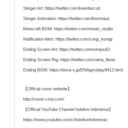
Stinger Art: https://twitter.com/keenbiscuit
Stinger Animation: https://twitter.com/fremhaus
Minecraft BGM: https://twitter.com/minari_studio
Notification Alert: https://twitter.com/corgi_koragi
Ending Screen Art: https://twitter.com/senjou62
Ending Screen Rig: https://twitter.com/raina_illune
Ending BGM: https://dova-s.jp/EN/bgm/play8412.html
【Official cover website】
http://cover-corp.com/
【Official YouTube Channel hololive Indonesia】
https://www.youtube.com/c/hololiveIndonesia