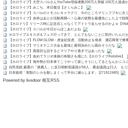
【ホロライブ】大空スバルさんYouTube登録者数200万人突破 100万人達成
【ホロライブ】みこち、本日復活【さくらみこ】
【ホロライブ】スバルのトモコレキャラクリ、今のところマリンフブキに次ぐ
【ホロライブ】赤井はあとが活動再開へ！心身の状態を最優先にした上で段
【ホロドリ】リリース時に記念石じゃなくてアドトラ走らせるのかよｗ【Vtub
【ホロライブ】スバルが今日からぽこあだよね
ホロライブエキスポ＆フェス行ってきて、とんでもないことに気付いたんだ
【ホロライブ】FLOW GLOW・虎金妃笑虎、活動休止を発表 適応障害で療
【ホロライブ】マリオテニス大会も最強と最弱決めたら面白そうだな
【ホロライブ】真面目な話するとマリアやり過ぎではあったな
【ホロライブ】改めてラジオ体操の有能さを感じた【ホロライブ/hololive】
【ホロライブ】海外勢が日本来てこうやって楽しそうにしてるとなんかニコ
自民党総.裁選の「推薦人」に反日朝鮮壺議員が58人、裏金議員は21人 もう滅茶苦茶
日本政府「害獣のシカを殺しまくって半分に減らします」 [271912485]
Powered by livedoor 相互RSS