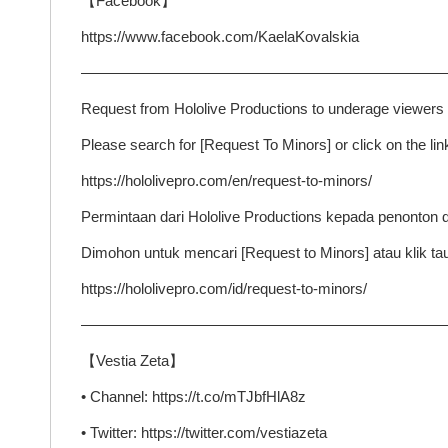
【Facebook】
https://www.facebook.com/KaelaKovalskia
————————————————————————
Request from Hololive Productions to underage viewers
Please search for [Request To Minors] or click on the link
https://hololivepro.com/en/request-to-minors/
Permintaan dari Hololive Productions kepada penonton 
Dimohon untuk mencari [Request to Minors] atau klik 
https://hololivepro.com/id/request-to-minors/
————————————————————————
【Vestia Zeta】
• Channel: https://t.co/mTJbfHlA8z
• Twitter: https://twitter.com/vestiazeta