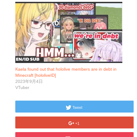
Kaela found out that hololive members are in debt in
Minecraft [hololiveID]
2023年9月4日
VTuber
Tweet
+1