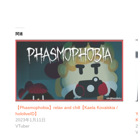
関連
【Phasmophobia】relax and chill【Kaela Kovalskia /
hololiveID】
2023年1月11日
K
VTuber
V