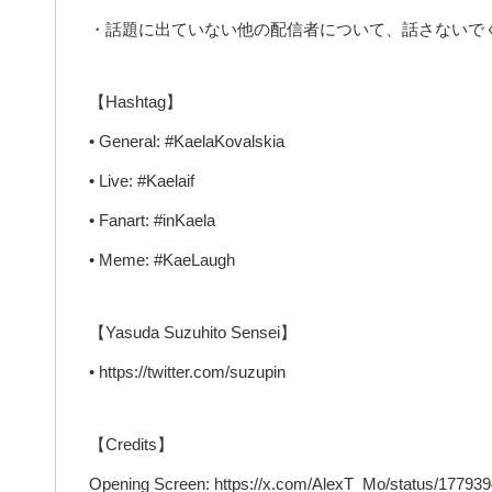
・話題に出ていない他の配信者について、話さないで
【Hashtag】
• General: #KaelaKovalskia
• Live: #Kaelaif
• Fanart: #inKaela
• Meme: #KaeLaugh
【Yasuda Suzuhito Sensei】
• https://twitter.com/suzupin
【Credits】
Opening Screen: https://x.com/AlexT_Mo/status/1779