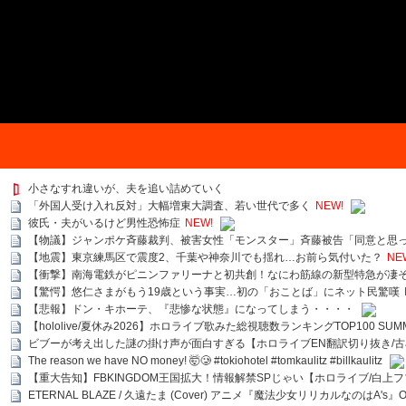
小さなすれ違いが、夫を追い詰めていく
「外国人受け入れ反対」大幅増東大調査、若い世代で多く
NEW!
彼氏・夫がいるけど男性恐怖症
NEW!
【物議】ジャンポケ斉藤裁判、被害女性「モンスター」斉藤被告「同意と思
【地震】東京練馬区で震度2、千葉や神奈川でも揺れ…お前ら気付いた？
NE
【衝撃】南海電鉄がピニンファリーナと初共創！なにわ筋線の新型特急が凄
【驚愕】悠仁さまがもう19歳という事実…初の「おことば」にネット民驚嘆
【悲報】ドン・キホーテ、『悲惨な状態』になってしまう・・・・
【hololive/夏休み2026】ホロライブ歌みた総視聴数ランキングTOP100 SUMMER SPECI
ビブーが考え出した謎の掛け声が面白すぎる【ホロライブEN翻訳切り抜き/古
The reason we have NO money! 🤯🥲 #tokiohotel #tomkaulitz #billkaulitz
【重大告知】FBKINGDOM王国拡大！情報解禁SPじゃい【ホロライブ/白上
ETERNAL BLAZE / 久遠たま (Cover) アニメ『魔法少女リリカルなのはA's』