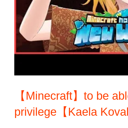
【Minecraft】to be able 
privilege【Kaela Koval