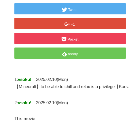
Tweet
+1
Pocket
feedly
1:
vsoku!
2025.02.10(Mon)
【Minecraft】to be able to chill and relax is a privilege【K
2:
vsoku!
2025.02.10(Mon)
This movie