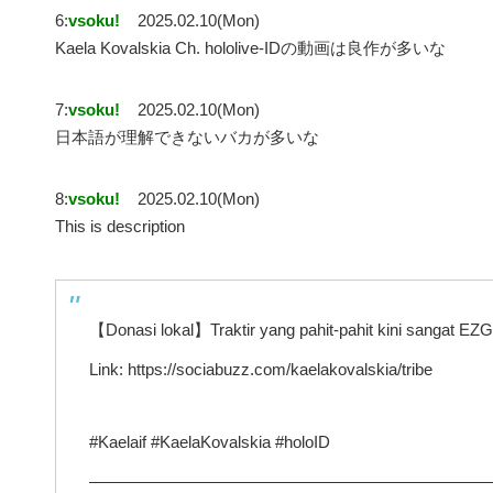
6:
vsoku!
2025.02.10(Mon)
Kaela Kovalskia Ch. hololive-IDの動画は良作が多いな
7:
vsoku!
2025.02.10(Mon)
日本語が理解できないバカが多いな
8:
vsoku!
2025.02.10(Mon)
This is description
【Donasi lokal】Traktir yang pahit-pahit kini sangat E
Link: https://sociabuzz.com/kaelakovalskia/tribe
#Kaelaif #KaelaKovalskia #holoID
————————————————————————