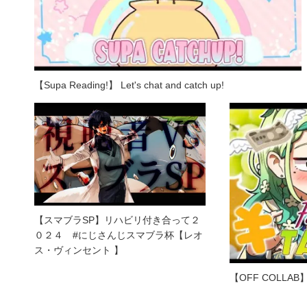
【Supa Reading!】 Let's chat and catch up!
【スマブラSP】リハビリ付き合って２
０２４ #にじさんじスマブラ杯【レオ
ス・ヴィンセント 】
【OFF COLLAB】Exp