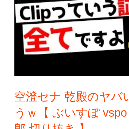
空澄セナ 乾殿のヤバ
うｗ【 ぶいすぽ vspo
郎 切り抜き 】