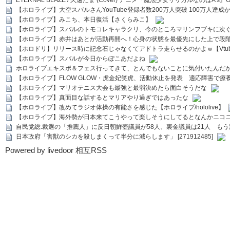
ETERNAL BLAZE / 久遠たま (Cover) アニメ『魔法少女リリカルなのはA's』
【ホロライブ】大空スバルさんYouTube登録者数200万人突破 100万人達成
【ホロライブ】みこち、本日復活【さくらみこ】
【ホロライブ】スバルのトモコレキャラクリ、今のところマリンフブキに次ぐ
【ホロライブ】赤井はあとが活動再開へ！心身の状態を最優先にした上で段
【ホロドリ】リリース時に記念石じゃなくてアドトラ走らせるのかよｗ【Vtub
【ホロライブ】スバルが今日からぽこあだよね
ホロライブエキスポ＆フェス行ってきて、とんでもないことに気付いたんだ
【ホロライブ】FLOW GLOW・虎金妃笑虎、活動休止を発表 適応障害で療
【ホロライブ】マリオテニス大会も最強と最弱決めたら面白そうだな
【ホロライブ】真面目な話するとマリアやり過ぎではあったな
【ホロライブ】改めてラジオ体操の有能さを感じた【ホロライブ/hololive】
【ホロライブ】海外勢が日本来てこうやって楽しそうにしてるとなんかニコ
自民党総.裁選の「推薦人」に反日朝鮮壺議員が58人、裏金議員は21人 もう滅茶苦茶
日本政府「害獣のシカを殺しまくって半分に減らします」 [271912485]
Powered by livedoor 相互RSS