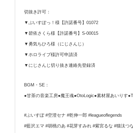
切抜き許可：
▼ぶいすぽっ！様【許諾番号】01072
▼碧依さくら様【許諾番号】S-00015
▼勇気ちひろ様（にじさんじ）
▼ホロライブ様許可申請済
▼にじさんじ切り抜き連絡先登録済
BGM・SE：
●甘茶の音楽工房●魔王魂●OtoLogic●素材屋あいりす●TELOPICT
#ぶいすぽ #空澄セナ #乾伸一郎 #leagueoflegends
#藍沢エマ #胡桃のあ #花芽すみれ #紫宮るな #猫汰つな