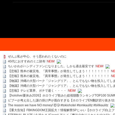
ぜんぶ私が中心、そう思われたくないのに
40代におすすめのミニ財布
NEW!
ちいかわがハンディファンになりました。しかも過去最安です
NEW!
【悲報】熊本の被災地、『異常事態』が発生してしまう！！！！！！！！
NE
【悲報】熊本の被災地、『異常事態』が発生してしまう！！！！！！！！
NE
【物議】沖縄の大型パーク「ジャングリア」、とんでもない物を投入してし
【物議】沖縄の大型パーク「ジャングリア」、とんでもない物を投入してし
【悲報】テレビ業界、ガチで逝く・・・・
NEW!
【hololive/夏休み2026】ホロライブ歌みた総視聴数ランキングTOP100 SUMMER SPECI
ビブーが考え出した謎の掛け声が面白すぎる【ホロライブEN翻訳切り抜き/古
The reason we have NO money! 🤯🥲 #tokiohotel #tomkaulitz #billkaulitz
【重大告知】FBKINGDOM王国拡大！情報解禁SPじゃい【ホロライブ/白上