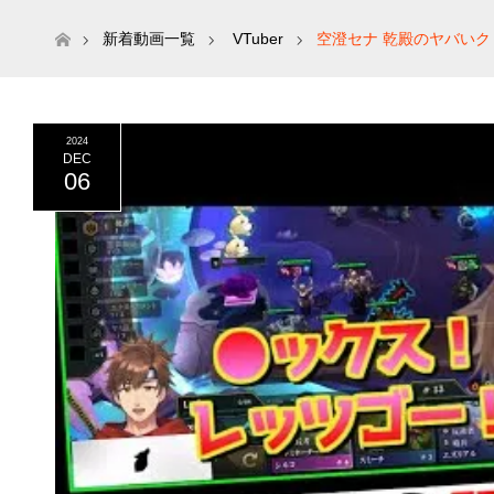
ホーム
新着動画一覧
VTuber
空澄セナ 乾殿のヤバいクリ
2024
DEC
06