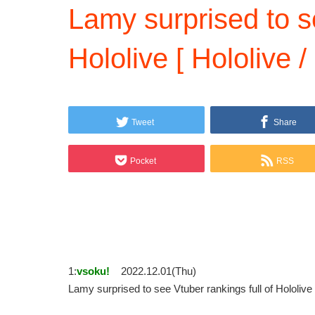
Lamy surprised to se
Hololive [ Hololive /
Tweet
Share
Pocket
RSS
1:
vsoku!
2022.12.01(Thu)
Lamy surprised to see Vtuber rankings full of Hololi