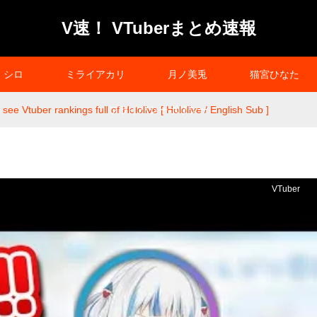
V速！ VTuberまとめ速報
シロ
ミライアカリ
月ノ美兎
猫宮ひなた
see Vtuber rankings full of Hololive [ Hololive / English Sub ]
プライバシーポリシー
VTuber