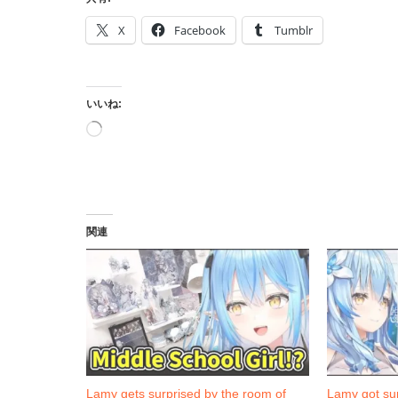
X
Facebook
Tumblr
いいね:
読
み
込
み
中…
関連
Lamy gets surprised by the room of
Lamy got sur