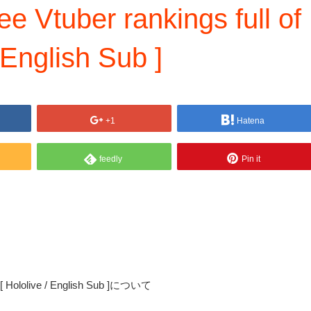
e Vtuber rankings full of
 English Sub ]
+1
Hatena
feedly
Pin it
ve [ Hololive / English Sub ]について