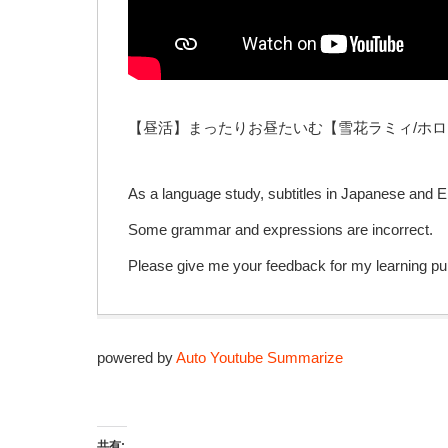
【昼活】まったりお昼たいむ【雪花ラミィ/ホ
As a language study, subtitles in Japanese and E
Some grammar and expressions are incorrect.
Please give me your feedback for my learning pu
powered by
Auto Youtube Summarize
共有: