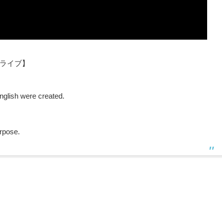
ロライブ】
nglish were created.
rpose.