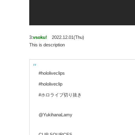
3:
vsoku!
2022.12.01(Thu)
This is description
#hololiveclips
#hololiveclip
#ホロライブ切り抜き
@YukihanaLamy
CLIP SOURCES