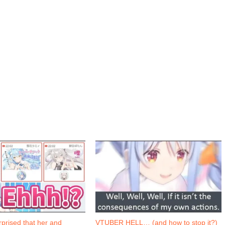
prised that her and
VTUBER HELL… (and how to stop it?)