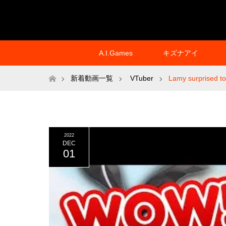
A.I.Games
キズナアイ
ホーム
新着動画一覧
VTuber
Lamy surprised to 
2022
DEC
01