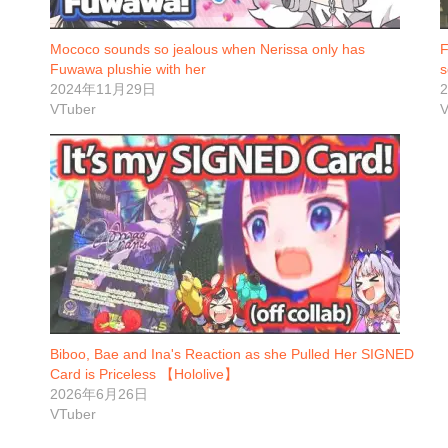
Mococo sounds so jealous when Nerissa only has
F
Fuwawa plushie with her
s
2024年11月29日
VTuber
V
Biboo, Bae and Ina's Reaction as she Pulled Her SIGNED
Card is Priceless 【Hololive】
2026年6月26日
VTuber