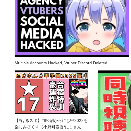
Multiple Accounts Hacked, Vtuber Discord Deleted, …
【#はるスポ】#8⚾朝からにじ甲2022を
楽しみ尽くす【小野町春香/にじさん