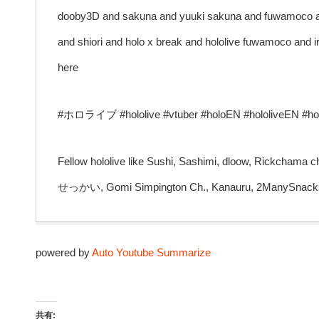
dooby3D and sakuna and yuuki sakuna and fuwamoco an
and shiori and holo x break and hololive fuwamoco and
here
#ホロライブ #hololive #vtuber #holoEN #hololiveEN #ho
Fellow hololive like Sushi, Sashimi, dloow, Rickchama c
せっかい, Gomi Simpington Ch., Kanauru, 2ManySnack
powered by
Auto Youtube Summarize
共有: