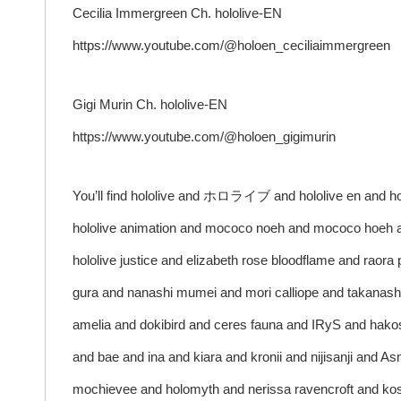
Cecilia Immergreen Ch. hololive-EN
https://www.youtube.com/@holoen_ceciliaimmergreen
Gigi Murin Ch. hololive-EN
https://www.youtube.com/@holoen_gigimurin
You’ll find hololive and ホロライブ and hololive en and holo
hololive animation and mococo noeh and mococo hoeh a
hololive justice and elizabeth rose bloodflame and raor
gura and nanashi mumei and mori calliope and takanashi
amelia and dokibird and ceres fauna and IRyS and hako
and bae and ina and kiara and kronii and nijisanji and 
mochievee and holomyth and nerissa ravencroft and kose