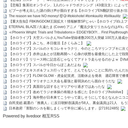
【悲報】集英社オンライン、1人のシャドウボクシング（43億注文）によっ
ビブーが考え出した謎の掛け声が面白すぎる【ホロライブEN翻訳切り抜き/古
The reason we have NO money! 🤯🥲 #tokiohotel #tomkaulitz #billkaulitz
【重大告知】FBKINGDOM王国拡大！情報解禁SPじゃい【ホロライブ/白上
ETERNAL BLAZE / 久遠たま (Cover) アニメ『魔法少女リリカルなのはA's』
≪Phoenix Wright: Trials and Tribulations≫ EDGEYBOI?!… First Playth
【ホロライブ】大空スバルさんYouTube登録者数200万人突破 100万人達成
【ホロライブ】みこち、本日復活【さくらみこ】
【ホロライブ】スバルのトモコレキャラクリ、今のところマリンフブキに次ぐ
【ホロライブ】赤井はあとが活動再開へ！心身の状態を最優先にした上で段
【ホロドリ】リリース時に記念石じゃなくてアドトラ走らせるのかよｗ【Vtub
【ホロライブ】スバルが今日からぽこあだよね
ホロライブエキスポ＆フェス行ってきて、とんでもないことに気付いたんだ
【ホロライブ】FLOW GLOW・虎金妃笑虎、活動休止を発表 適応障害で療
【ホロライブ】マリオテニス大会も最強と最弱決めたら面白そうだな
【ホロライブ】真面目な話するとマリアやり過ぎではあったな
【ホロライブ】改めてラジオ体操の有能さを感じた【ホロライブ/hololive】
【ホロライブ】海外勢が日本来てこうやって楽しそうにしてるとなんかニコ
自民党総.裁選の「推薦人」に反日朝鮮壺議員が58人、裏金議員は21人 もう滅茶苦茶
日本政府「害獣のシカを殺しまくって半分に減らします」 [271912485]
Powered by livedoor 相互RSS