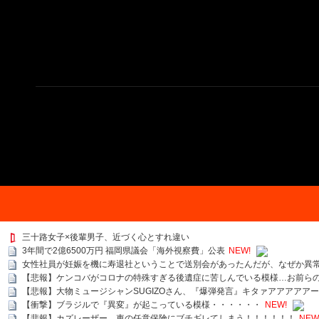
三十路女子×後輩男子、近づく心とすれ違い
3年間で2億6500万円 福岡県議会「海外視察費」公表
NEW!
女性社員が妊娠を機に寿退社ということで送別会があったんだが、なぜか異
【悲報】ケンコバがコロナの特殊すぎる後遺症に苦しんでいる模様…お前ら
【悲報】大物ミュージシャンSUGIZOさん、『爆弾発言』キタァアアアアア
【衝撃】ブラジルで『異変』が起こっている模様・・・・・・
NEW!
【悲報】カズレーザー、車の任意保険にブチギレてしまう！！！！！！
NEW