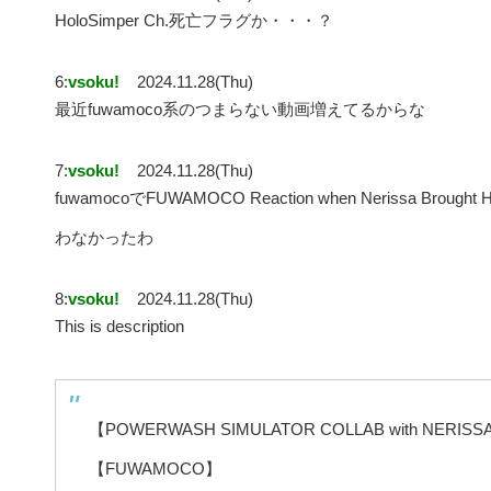
HoloSimper Ch.死亡フラグか・・・？
6:
vsoku!
2024.11.28(Thu)
最近fuwamoco系のつまらない動画増えてるからな
7:
vsoku!
2024.11.28(Thu)
fuwamocoでFUWAMOCO Reaction when Nerissa Brought H
わなかったわ
8:
vsoku!
2024.11.28(Thu)
This is description
【POWERWASH SIMULATOR COLLAB with NERISSA】clean
【FUWAMOCO】