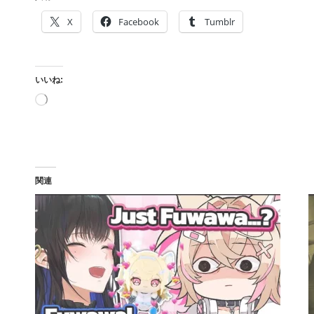
X
Facebook
Tumblr
いいね:
読
み
込
み
中…
関連