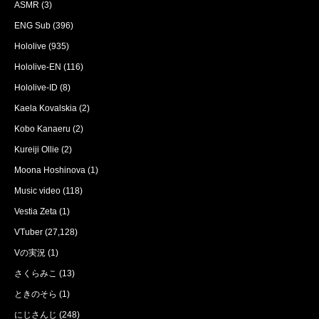
ASMR
(3)
ENG Sub
(396)
Hololive
(935)
Hololive-EN
(116)
Hololive-ID
(8)
Kaela Kovalskia
(2)
Kobo Kanaeru
(2)
Kureiji Ollie
(2)
Moona Hoshinova
(1)
Music video
(118)
Vestia Zeta
(1)
VTuber
(27,128)
Vの実況
(1)
さくらみこ
(13)
ときのそら
(1)
にじさんじ
(248)