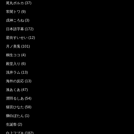
尾丸ポルカ
(37)
常闇トワ
(9)
戌神ころね
(3)
日本語字幕
(172)
星街すいせい
(12)
月ノ美兎
(101)
桐生ココ
(4)
殿堂入り
(6)
浅井ラム
(13)
海外の反応
(13)
湊あくあ
(47)
潤羽るしあ
(54)
猫宮ひなた
(58)
獅白ぼたん
(1)
生誕祭
(2)
白上フブキ
(182)