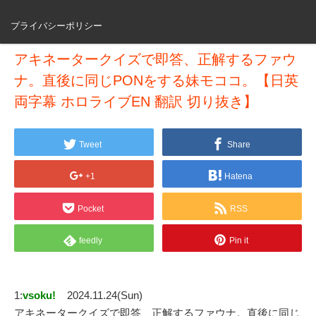
プライバシーポリシー
アキネータークイズで即答、正解するファウ
ナ。直後に同じPONをする妹モココ。【日英
両字幕 ホロライブEN 翻訳 切り抜き】
Tweet
Share
+1
Hatena
Pocket
RSS
feedly
Pin it
1:
vsoku!
2024.11.24(Sun)
アキネータークイズで即答、正解するファウナ。直後に同じ