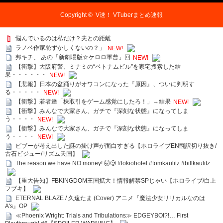
Copyright ©
V速！ VTuberまとめ速報
悩んでいるのは私だけ？夫との距離
ラノベ作家恥ずかしくないの？」
NEW!
邦キチ、 あの「新劇場版☆ケロロ軍曹」回
NEW!
【衝撃】大阪府警、ミナミの“ベトナムビル”を家宅捜索した結
果・・・・・・
NEW!
【悲報】日本の盆踊りがオワコンになった『原因』、ついに判明す
る・・・・・
NEW!
【衝撃】若者達「株取引をゲーム感覚にしたろ！」→結果
NEW!
【衝撃】みんなで大家さん、ガチで『深刻な状態』になってしま
う・・・・
NEW!
【衝撃】みんなで大家さん、ガチで『深刻な状態』になってしま
う・・・・
NEW!
ビブーが考え出した謎の掛け声が面白すぎる【ホロライブEN翻訳切り抜き/
古石ビジュー/リズム天国】
The reason we have NO money! 🤯🥲 #tokiohotel #tomkaulitz #billkaulitz
【重大告知】FBKINGDOM王国拡大！情報解禁SPじゃい【ホロライブ/白上
フブキ】
ETERNAL BLAZE / 久遠たま (Cover) アニメ『魔法少女リリカルなのは
A's』OP
≪Phoenix Wright: Trials and Tribulations≫ EDGEYBOI?!… First