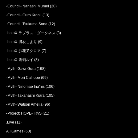
-Council- Nanashi Mumei
(20)
-Council- Ouro Kronii
(13)
-Council- Tsukumo Sana
(12)
-holoX-ラプラス・ダークネス
(3)
-holoX-博衣こより
(9)
-holoX-沙花叉クロヱ
(7)
-holoX-鷹嶺ルイ
(3)
-Myth- Gawr Gura
(198)
-Myth- Mori Calliope
(69)
-Myth- Ninomae Ina'nis
(106)
-Myth- Takanashi Kiara
(105)
-Myth- Watson Amelia
(96)
-Project: HOPE- IRyS
(21)
.Live
(11)
A.I.Games
(60)