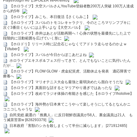
Playthrough! #6【SPOILER WARNING】
【ホロライブ】大空スバルさんYouTube登録者数200万人突破 100万人達成
から約5年
【ホロライブ】みこち、本日復活【さくらみこ】
【ホロライブ】スバルのトモコレキャラクリ、今のところマリンフブキに
次ぐ3番目くらいには上手いよな【大空スバル】
【ホロライブ】赤井はあとが活動再開へ！心身の状態を最優先にした上で
段階的に活動範囲を広げていく形に
【ホロドリ】リリース時に記念石じゃなくてアドトラ走らせるのかよｗ
【Vtuber】
【ホロライブ】スバルが今日からぽこあだよね
ホロライブエキスポ＆フェス行ってきて、とんでもないことに気付いたん
だが…
【ホロライブ】FLOW GLOW・虎金妃笑虎、活動休止を発表 適応障害で
療養へ
【ホロライブ】マリオテニス大会も最強と最弱決めたら面白そうだな
【ホロライブ】真面目な話するとマリアやり過ぎではあったな
【ホロライブ】改めてラジオ体操の有能さを感じた【ホロライブ/hololive】
【ホロライブ】海外勢が日本来てこうやって楽しそうにしてるとなんかニ
コニコしちゃうな
自民党総.裁選の「推薦人」に反日朝鮮壺議員が58人、裏金議員は21人 も
う滅茶苦茶w [828293379]
日本政府「害獣のシカを殺しまくって半分に減らします」 [271912485]