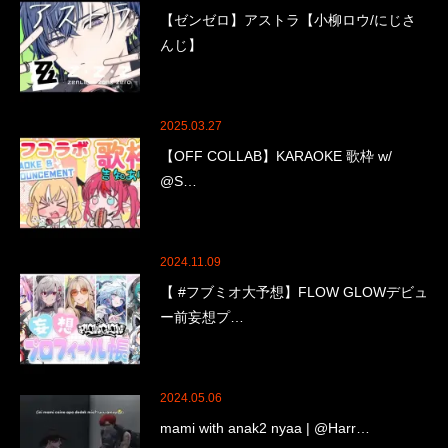
【ゼンゼロ】アストラ【小柳ロウ/にじさ
んじ】
2025.03.27
【OFF COLLAB】KARAOKE 歌枠 w/
@S…
2024.11.09
【 #フブミオ大予想】FLOW GLOWデビュ
ー前妄想プ…
2024.05.06
mami with anak2 nyaa | @Harr…