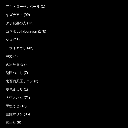
アキ・ローゼンタール
(1)
キズナアイ
(92)
クソ映画の人
(13)
コラボ collaboration
(178)
シロ
(63)
ミライアカリ
(46)
中文
(4)
久遠たま
(27)
兎田ぺこら
(7)
壱百満天原サロメ
(3)
夏色まつり
(1)
大空スバル
(71)
天使うと
(13)
宝鐘マリン
(86)
富士葵
(6)