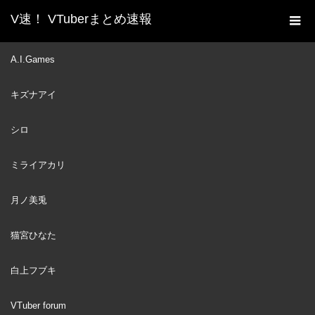
V速！ VTuberまとめ速報
新着動画一覧
VTuber
アキネータークイズで即
A.I.Games
ホーム
答、正解するファウナ。直後に同じPONをする妹モココ。【日英
キズナアイ
両字幕 ホロライブEN 翻訳 切り抜き】
VTuber
2024
シロ
NOV
24
ミライアカリ
月ノ美兎
猫宮ひなた
白上フブキ
VTuber forum