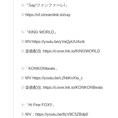
✨『Say!ファンファーレ!』
▷https://sf.streamlink.to/say
✨『KING WORLD』
▷MV:https://youtu.be/yVaQpUUAzik
▷楽曲配信 :https://cover.lnk.to/KINGWORLD
✨「KONKONbeats」
▷MV https://youtu.be/c2hbKnXIa_c
▷楽曲配信 :https://cover.lnk.to/KONKONBeats
✨「Hi Fine FOX!!」
▷MV：https://youtu.be/8zV8C5ZBdp0