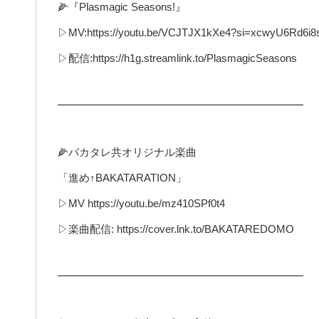
🌽『Plasmagic Seasons!』
▷MV:https://youtu.be/VCJTJX1kXe4?si=xcwyU6Rd6i
▷配信:https://h1g.streamlink.to/PlasmagicSeasons
━━━━━━━━━━━━━━━━━━━━━━━
🌽バカタレ共オリジナル楽曲
「進め↑BAKATARATION」
▷MV https://youtu.be/mz410SPf0t4
▷楽曲配信: https://cover.lnk.to/BAKATAREDOMO
━━━━━━━━━━━━━━━━━━━━━━━