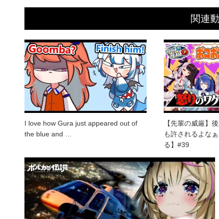
関連
I love how Gura just appeared out of
【先輩の威厳】後
the blue and …
も許されるよなぁ
る】#39