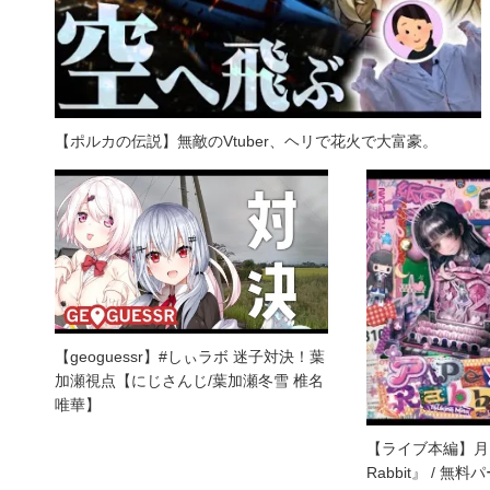
【ポルカの伝説】無敵のVtuber、ヘリで花火で大富豪。
【geoguessr】#しぃラボ 迷子対決！葉
加瀬視点【にじさんじ/葉加瀬冬雪 椎名
唯華】
【ライブ本編】月ノ
Rabbit』 / 無