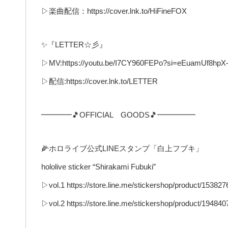
▷楽曲配信：https://cover.lnk.to/HiFineFOX
✨『LETTER☆彡』
▷MV:https://youtu.be/I7CY960FEPo?si=eEuamUf8hp
▷配信:https://cover.lnk.to/LETTER
━━━━🎵OFFICIAL GOODS🎵━━━━━
🌽ホロライブ公式LINEスタンプ「白上フブキ」
hololive sticker “Shirakami Fubuki”
▷vol.1 https://store.line.me/stickershop/product/153827
▷vol.2 https://store.line.me/stickershop/product/194840