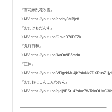
『百花繚乱花吹雪』
▷MV:https://youtu.be/epdhy8MBje8
『おにけもだんす』
▷MV:https://youtu.be/OpveB76DTZk
『鬼灯日和』
▷MV:https://youtu.be/AvOu9B5rsdA
『正体』
▷MV:https://youtu.be/VFigzkMu4jk?si=Nx7DXRuoZ1j
『おにおにこんこんわおん』
▷MV:https://youtu.be/qIdjj9ESt_4?si=e7WTaioOUVC30
━━━━━━━━━━━━━━━━━━━━━━━