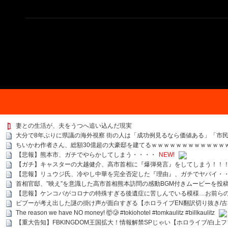
妻との生活が、夫をうつへ追い込んだ現実
大分で8年ぶりに県議の海外視察 街の人は「成功例見るなら価値ある」「市民は
ちいかわ作者さん、総額30億超の大豪邸を建てるｗｗｗｗｗｗｗｗｗｗｗｗ
【悲報】熊本市、ガチでやらかしてしまう・・・・
NEW!
【ガチ】キャスターの大越健介、高市首相に『爆弾発言』をしてしまう！！
【悲報】リュウジ氏、冷やし中華を完全否定した『理由』、ガチでヤバイ・
首相官邸、”映え”を意識した高市首相熊本訪問の感動BGM付きムービーを投
【悲報】ケンコバがコロナの特殊すぎる後遺症に苦しんでいる模様…お前ら
ビブーが考え出した謎の掛け声が面白すぎる【ホロライブEN翻訳切り抜き/古
The reason we have NO money! 🤯🥲 #tokiohotel #tomkaulitz #billkaulitz
【重大告知】FBKINGDOM王国拡大！情報解禁SPじゃい【ホロライブ/白上