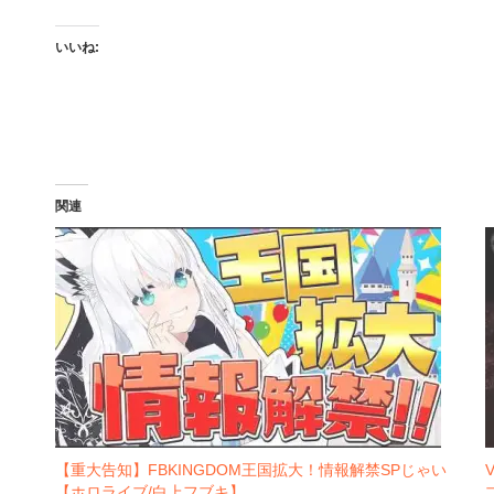
いいね:
関連
【重大告知】FBKINGDOM王国拡大！情報解禁SPじゃい
【ホロライブ/白上フブキ】