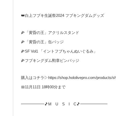
👑白上フブキ生誕祭2024 フブキングダムグッズ
🌽「黄昏の王」アクリルスタンド
🌽「黄昏の王」缶バッジ
🌽SF Vol1 「イントフブちゃんぬいぐるみ」
🌽フブキングダム勲章ピンバッジ
購入はコチラ▷https://shop.hololivepro.com/products/shi
📅11月11日 18時00分まで
━━━━━━🎵M U S I C🎵━━━━━━━