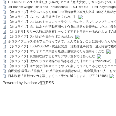
ETERNAL BLAZE / 久遠たま (Cover) アニメ『魔法少女リリカルなのはA's』
≪Phoenix Wright: Trials and Tribulations≫ EDGEYBOI?!… First Playth
【ホロライブ】大空スバルさんYouTube登録者数200万人突破 100万人達成
【ホロライブ】みこち、本日復活【さくらみこ】
【ホロライブ】スバルのトモコレキャラクリ、今のところマリンフブキに次ぐ
【ホロライブ】赤井はあとが活動再開へ！心身の状態を最優先にした上で段
【ホロドリ】リリース時に記念石じゃなくてアドトラ走らせるのかよｗ【Vtub
【ホロライブ】スバルが今日からぽこあだよね
ホロライブエキスポ＆フェス行ってきて、とんでもないことに気付いたんだ
【ホロライブ】FLOW GLOW・虎金妃笑虎、活動休止を発表 適応障害で療
【ホロライブ】マリオテニス大会も最強と最弱決めたら面白そうだな
【ホロライブ】真面目な話するとマリアやり過ぎではあったな
【ホロライブ】改めてラジオ体操の有能さを感じた【ホロライブ/hololive】
【ホロライブ】海外勢が日本来てこうやって楽しそうにしてるとなんかニコ
自民党総.裁選の「推薦人」に反日朝鮮壺議員が58人、裏金議員は21人 もう滅茶苦茶
日本政府「害獣のシカを殺しまくって半分に減らします」 [271912485]
Powered by livedoor 相互RSS