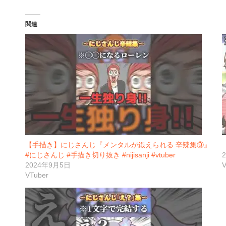
関連
【手描き】にじさんじ『メンタルが鍛えられる 辛辣集⑨』
#にじさんじ #手描き切り抜き #nijisanji #vtuber
2024年9月5日
V
VTuber