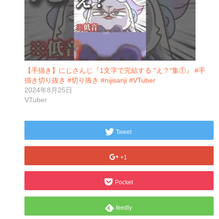
【手描き】にじさんじ『1文字で完結する ″え？″集①』 #手
描き切り抜き #切り抜き #nijisanji #VTuber
2024年8月25日
VTuber
Tweet
+1
Pocket
feedly