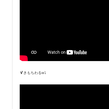
🍹きもちわるw⤵︎