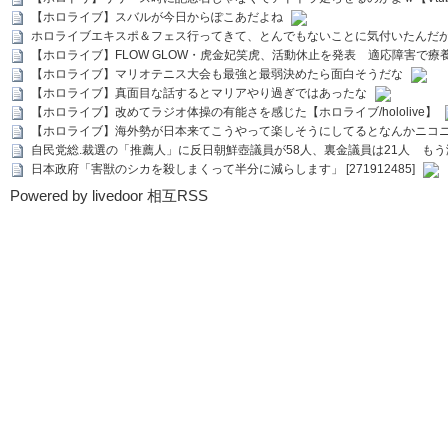
【ホロライブ】スバルが今日からぽこあだよね
ホロライブエキスポ＆フェス行ってきて、とんでもないことに気付いたんだ
【ホロライブ】FLOW GLOW・虎金妃笑虎、活動休止を発表 適応障害で療
【ホロライブ】マリオテニス大会も最強と最弱決めたら面白そうだな
【ホロライブ】真面目な話するとマリアやり過ぎではあったな
【ホロライブ】改めてラジオ体操の有能さを感じた【ホロライブ/hololive】
【ホロライブ】海外勢が日本来てこうやって楽しそうにしてるとなんかニコ
自民党総.裁選の「推薦人」に反日朝鮮壺議員が58人、裏金議員は21人 もう滅茶苦茶
日本政府「害獣のシカを殺しまくって半分に減らします」 [271912485]
Powered by livedoor 相互RSS