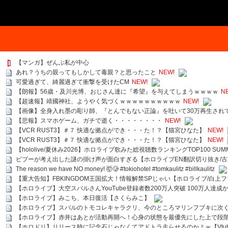
【マンガ】ぜんぶ私が中心
あれ？うちの親ってもしかして毒親？と思ったこと
NEW!
可愛過ぎて、綺麗過ぎて衝撃を受けたCM
NEW!
【朗報】56歳・及川光博、おじさん達に『希望』を与えてしまうｗｗｗｗ
N
【超速報】靖國神社、ようやく気づくｗｗｗｗｗｗｗｗｗｗ
NEW!
【画像】全身入れ墨の彫り師、『とんでもない正論』を吐いて30万再生され
【悲報】スマホゲーム、ガチで逝く・・・・・・・・
NEW!
【VCR RUST3】＃７ 快適な拠点ができ・・・た！？【猫宮ひなた】
NEW!
【VCR RUST3】＃７ 快適な拠点ができ・・・た！？【猫宮ひなた】
NEW!
【hololive/夏休み2026】ホロライブ歌みた総視聴数ランキングTOP100 SUMMER SPECI
ビブーが考え出した謎の掛け声が面白すぎる【ホロライブEN翻訳切り抜き/古
The reason we have NO money! 🤯🥲 #tokiohotel #tomkaulitz #billkaulitz
【重大告知】FBKINGDOM王国拡大！情報解禁SPじゃい【ホロライブ/白上
【ホロライブ】大空スバルさんYouTube登録者数200万人突破 100万人達成
【ホロライブ】みこち、本日復活【さくらみこ】
【ホロライブ】スバルのトモコレキャラクリ、今のところマリンフブキに次ぐ
【ホロライブ】赤井はあとが活動再開へ！心身の状態を最優先にした上で段
【ホロドリ】リリース時に記念石じゃなくてアドトラ走らせるのかよｗ【Vtub