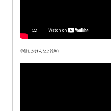
🎲話しかけんなよ雑魚⤵︎