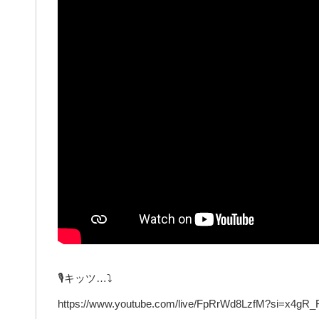
🎙キッツ…⤵︎
https://www.youtube.com/live/FpRrWd8LzfM?si=x4g