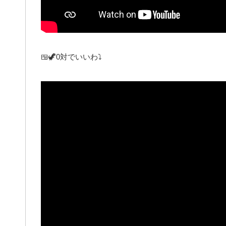
🍱🦖0対でいいわ⤵︎