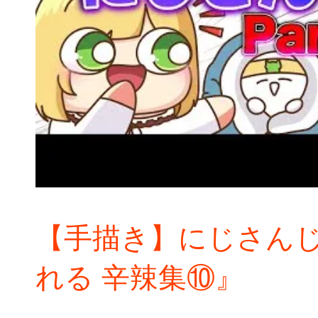
【手描き】にじさん
れる 辛辣集⑩』