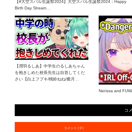
【#大空スバル生誕祭2024】大空スバル生誕祭2024：Happy
Birth Day Stream…
【潤羽るしあ】中学生のるしあちゃん
を抱きしめた校長先生は自首してくだ
さい【白上フブキ/桃鈴ねね/癒月…
Nerissa and FU
コ
コメント ( 0 )