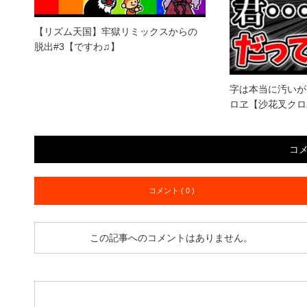
【リズム天国】牢獄リミックスからの
脱出#3【ですわ♫】
字は本当に汚いが
ロヱ【沙花叉クロ
コ
コメント ( 0 )
この記事へのコメントはありません。