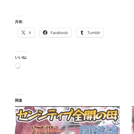
共有:
X
Facebook
Tumblr
いいね:
読
み
込
み
中…
関連