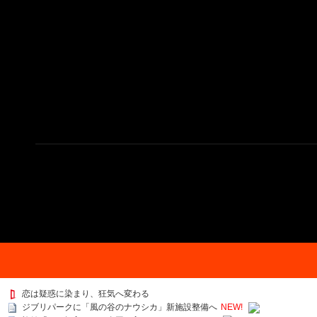
恋は疑惑に染まり、狂気へ変わる
ジブリパークに「風の谷のナウシカ」新施設整備へ
NEW!