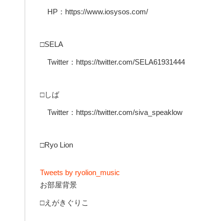
HP：https://www.iosysos.com/
□SELA
Twitter：https://twitter.com/SELA61931444
□しば
Twitter：https://twitter.com/siva_speaklow
□Ryo Lion
Tweets by ryolion_music
お部屋背景
□えがきぐりこ