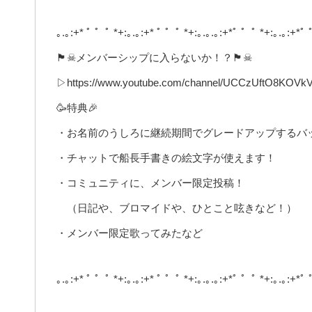
｡.｡:+* ﾟ ゜ﾟ *+:｡.｡:+* ﾟ ゜ﾟ *+:｡.｡.｡:+*ﾟ ゜ﾟ *+:｡.｡:+*ﾟ 
🏴☠メンバーシップに入らないか！？🏴☠
▷https://www.youtube.com/channel/UCCzUftO8KOVk
🥳特典🎉
・お名前のうしろに継続期間でグレードアップするバ
・チャットで船長手書きの絵文字が使えます！
・コミュニティに、メンバー限定投稿！
（日記や、ブロマイドや、ひとこと呟きなど！）
・メンバー限定歌ってみたなど
｡.｡:+* ﾟ ゜ﾟ *+:｡.｡:+* ﾟ ゜ﾟ *+:｡.｡.｡:+*ﾟ ゜ﾟ *+:｡.｡:+*ﾟ 