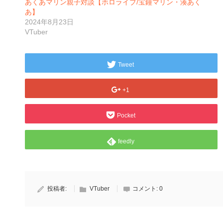
あくあマリン親子対談【ホロライブ/宝鐘マリン・湊あく
あ】
2024年8月23日
VTuber
Tweet
+1
Pocket
feedly
投稿者:
VTuber
コメント:
0