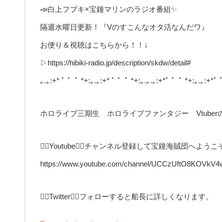
📣白上フブキ×宝鐘マリンのラジオ番組✨
隔週水曜日更新！『Vのすこんなオタ活なんだワ』
お便り＆視聴はこちらから！！↓
▷https://hibiki-radio.jp/description/skdw/detail#
｡.｡:+* ﾟ ゜ﾟ *+:｡.｡:+* ﾟ ゜ﾟ *+:｡.｡.｡:+*ﾟ ゜ﾟ *+:｡.｡:+*ﾟ 
ホロライブ三期生 ホロライブファンタジー Vtube
🏴‍☠️Youtube🏴‍☠️チャンネル登録して宝鐘海賊団へよう
https://www.youtube.com/channel/UCCzUftO8KOVkV
🏴‍☠️Twitter🏴‍☠️フォローすると船長に詳しくなります。