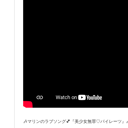
🎶マリンのラブソング💕『美少女無罪♡パイレーツ』