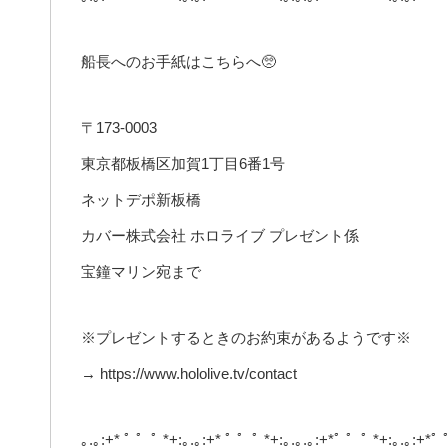
船長へのお手紙はこちらへ🥺
〒173-0003
東京都板橋区加賀1丁目6番1号
ネットデポ新板橋
カバー株式会社 ホロライブ プレゼント係
宝鐘マリン宛まで
※プレゼントするときのお約束があるようです※
→ https://www.hololive.tv/contact
｡.｡:+* ﾟ ゜ﾟ *+:｡.｡:+* ﾟ ゜ﾟ *+:｡.｡.｡:+*ﾟ ゜ﾟ *+:｡.｡:+*ﾟ 