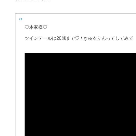
♡本家様♡
ツインテールは20歳まで♡ / きゅるりんってしてみて