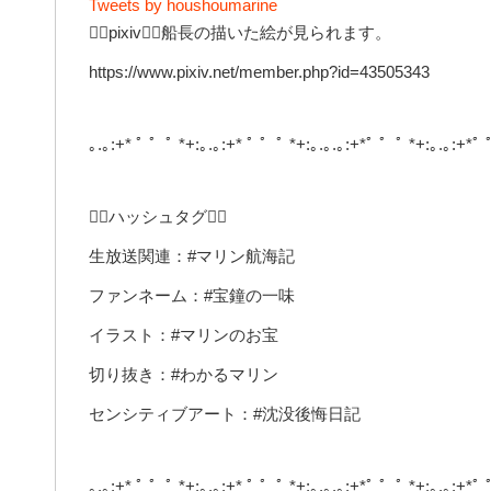
Tweets by houshoumarine
🏴‍☠️pixiv🏴‍☠️船長の描いた絵が見られます。
https://www.pixiv.net/member.php?id=43505343
｡.｡:+* ﾟ ゜ﾟ *+:｡.｡:+* ﾟ ゜ﾟ *+:｡.｡.｡:+*ﾟ ゜ﾟ *+:｡.｡:+*ﾟ 
🏴‍☠️ハッシュタグ🏴‍☠️
生放送関連：#マリン航海記
ファンネーム：#宝鐘の一味
イラスト：#マリンのお宝
切り抜き：#わかるマリン
センシティブアート：#沈没後悔日記
｡.｡:+* ﾟ ゜ﾟ *+:｡.｡:+* ﾟ ゜ﾟ *+:｡.｡.｡:+*ﾟ ゜ﾟ *+:｡.｡:+*ﾟ 