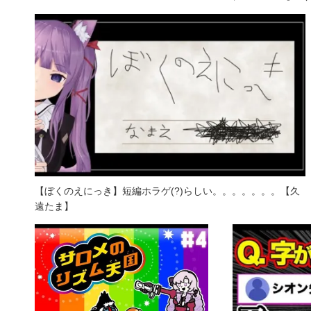
【ぼくのえにっき】短編ホラゲ(?)らしい。。。。。。。【久
遠たま】