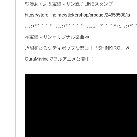
💘湊あくあ＆宝鐘マリン親子LINEスタンプ
https://store.line.me/stickershop/product/24959508/ja
｡.｡:+* ﾟ ゜ﾟ *+:｡.｡:+* ﾟ ゜ﾟ *+:｡.｡.｡:+*ﾟ ゜ﾟ *+:｡.｡:+*ﾟ 
📣宝鐘マリンオリジナル楽曲📣
🎶昭和香るシティポップな楽曲！『SHINKIRO』🎶
GuraMarineでフルアニメ公開中！