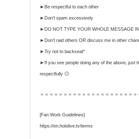
►Be respectful to each other
►Don’t spam excessively
►DO NOT TYPE YOUR WHOLE MESSAGE IN AL
►Don’t raid others OR discuss me in other channe
►Try not to backseat*
►If you see people doing any of the above, just tr
respectfully 🙂
＝＝＝＝＝＝＝＝＝＝＝＝＝＝＝＝＝＝＝＝＝
[Fan Work Guidelines]
https://en.hololive.tv/terms