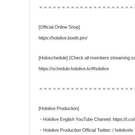
＝＝＝＝＝＝＝＝＝＝＝＝＝＝＝＝＝＝＝＝＝
[Official Online Shop]
https://hololive.booth.pm/
[Holoschedule] (Check all members streaming s
https://schedule.hololive.tv/#hololive
＝＝＝＝＝＝＝＝＝＝＝＝＝＝＝＝＝＝＝＝＝
[Hololive Production]
・Hololive English YouTube Channel: https://t
・Hololive Production Official Twitter: / hololivetv