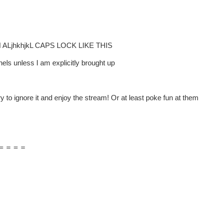
jhkhjkL CAPS LOCK LIKE THIS
ls unless I am explicitly brought up
y to ignore it and enjoy the stream! Or at least poke fun at them
＝＝＝＝