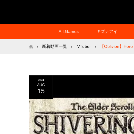
A.I.Games
キズナアイ
ホーム
新着動画一覧
VTuber
【Oblivion】Hero o
2024
AUG
15