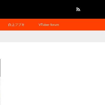
RSS
白上フブキ
VTuber forum