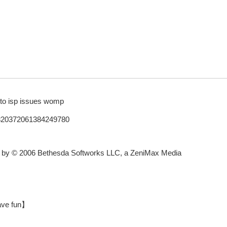
 to isp issues womp
/1820372061384249780
ed by © 2006 Bethesda Softworks LLC, a ZeniMax Media
have fun】