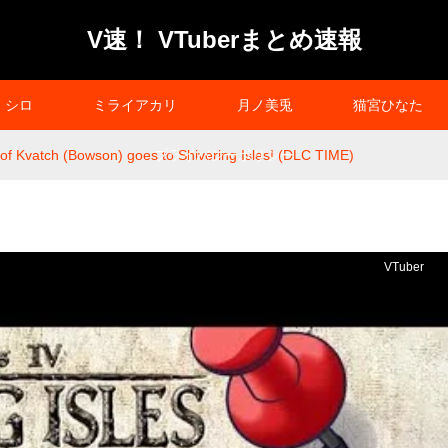
V速！ VTuberまとめ速報
シロ
ミライアカリ
月ノ美兎
猫宮ひなた
f Kvatch (Bowson) goes to Shivering Isles! (DLC TIME)
プライバシーポリシー
VTuber