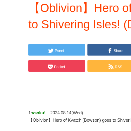
【Oblivion】Hero of
to Shivering Isles!
Tweet
Share
Pocket
RSS
1:
vsoku!
2024.08.14(Wed)
【Oblivion】Hero of Kvatch (Bowson) goes to Shiv