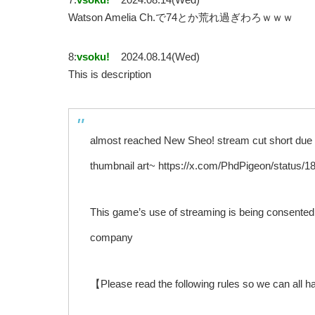
Watson Amelia Ch.で74とか荒れ過ぎわろｗｗｗ
8:
vsoku!
2024.08.14(Wed)
This is description
almost reached New Sheo! stream cut short due
thumbnail art~ https://x.com/PhdPigeon/status
This game’s use of streaming is being consent
company
【Please read the following rules so we can all 