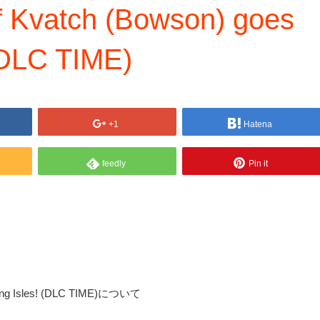
 Kvatch (Bowson) goes
 (DLC TIME)
+1
Hatena
feedly
Pin it
ering Isles! (DLC TIME)について