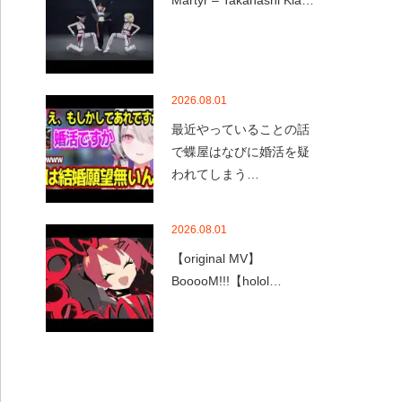
Martyr – Takanashi Kia…
2026.08.01
最近やっていることの話
で蝶屋はなびに婚活を疑
われてしまう…
2026.08.01
【original MV】
BooooM!!!【holol…