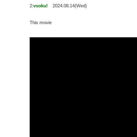
2:
vsoku!
2024.08.14(Wed)
This movie