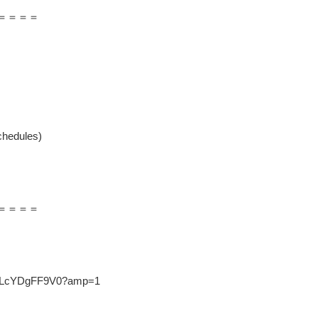
＝＝＝＝
chedules)
＝＝＝＝
.co/LcYDgFF9V0?amp=1