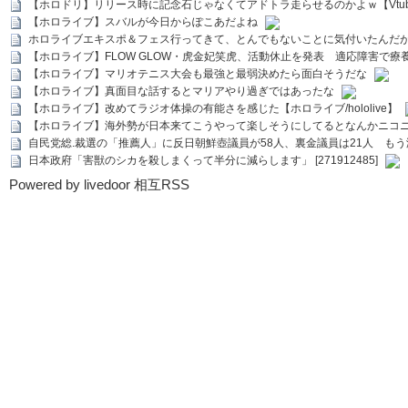
【ホロドリ】リリース時に記念石じゃなくてアドトラ走らせるのかよｗ【Vtub
【ホロライブ】スバルが今日からぽこあだよね
ホロライブエキスポ＆フェス行ってきて、とんでもないことに気付いたんだ
【ホロライブ】FLOW GLOW・虎金妃笑虎、活動休止を発表 適応障害で療
【ホロライブ】マリオテニス大会も最強と最弱決めたら面白そうだな
【ホロライブ】真面目な話するとマリアやり過ぎではあったな
【ホロライブ】改めてラジオ体操の有能さを感じた【ホロライブ/hololive】
【ホロライブ】海外勢が日本来てこうやって楽しそうにしてるとなんかニコ
自民党総.裁選の「推薦人」に反日朝鮮壺議員が58人、裏金議員は21人 もう滅茶苦茶
日本政府「害獣のシカを殺しまくって半分に減らします」 [271912485]
Powered by livedoor 相互RSS