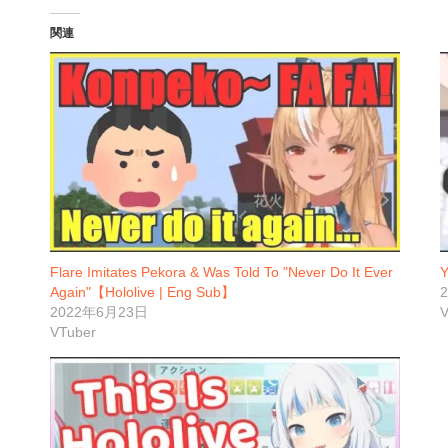
関連
Flare Imitates Pekora & Was Told To "Never Do It Ever
Y
Again"【Hololive | Eng Sub】
2022年6月23日
V
VTuber