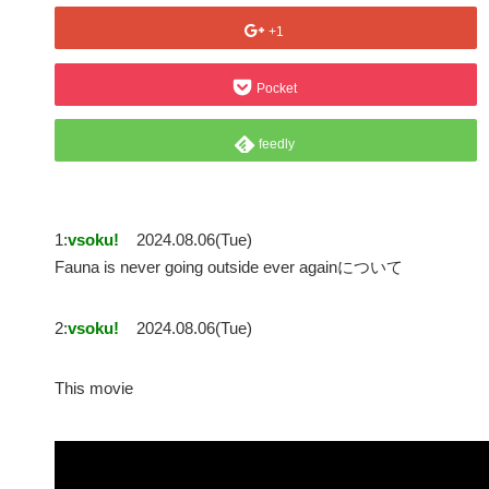
+1
Pocket
feedly
1:
vsoku!
2024.08.06(Tue)
Fauna is never going outside ever againについて
2:
vsoku!
2024.08.06(Tue)
This movie