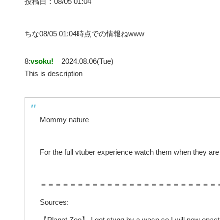
投稿日：08/05 01:04
ちな08/05 01:04時点での情報ねwww
8:
vsoku!
2024.08.06(Tue)
This is description
Mommy nature
For the full vtuber experience watch them when they are l
＝＝＝＝＝＝＝＝＝＝＝＝＝＝＝＝＝＝＝＝＝＝＝＝
Sources:
【Planet Zoo】 I got stung by a wasp so I will now enact 