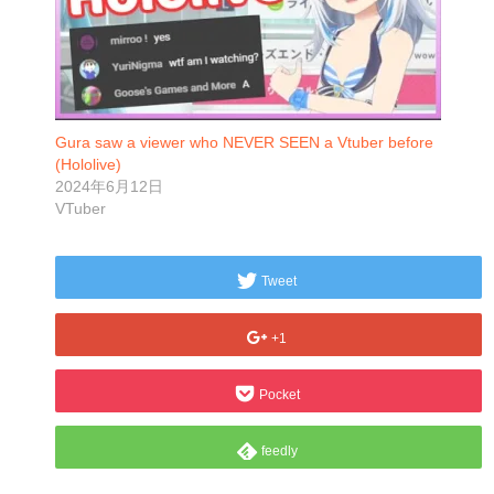
Gura saw a viewer who NEVER SEEN a Vtuber before
(Hololive)
2024年6月12日
VTuber
Tweet
+1
Pocket
feedly