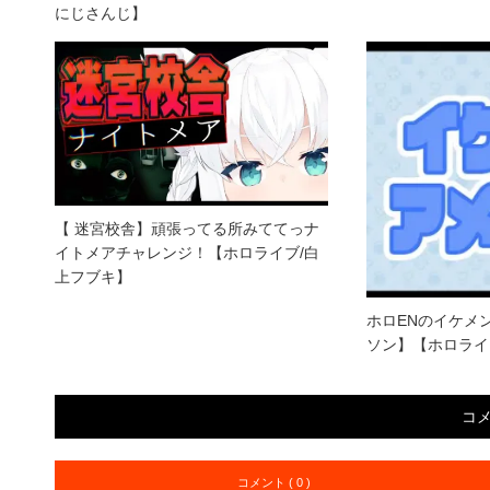
にじさんじ】
【 迷宮校舎】頑張ってる所みててっナ
イトメアチャレンジ！【ホロライブ/白
上フブキ】
ホロENのイケメ
ソン】【ホロライ
コ
コメント ( 0 )