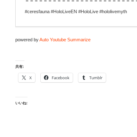
＝＝＝＝＝＝＝＝＝＝＝＝＝＝＝＝＝＝＝＝＝＝＝＝
#ceresfauna #HoloLiveEN #HoloLive #hololivemyth
powered by
Auto Youtube Summarize
共有:
X
Facebook
Tumblr
いいね: