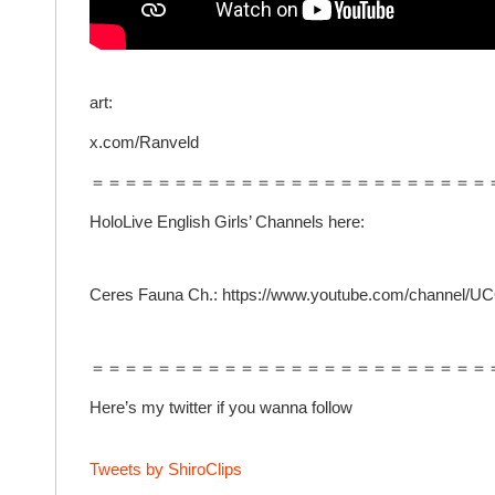
art:
x.com/Ranveld
＝＝＝＝＝＝＝＝＝＝＝＝＝＝＝＝＝＝＝＝＝＝＝＝
HoloLive English Girls’ Channels here:
Ceres Fauna Ch.: https://www.youtube.com/channel
＝＝＝＝＝＝＝＝＝＝＝＝＝＝＝＝＝＝＝＝＝＝＝＝
Here’s my twitter if you wanna follow
Tweets by ShiroClips