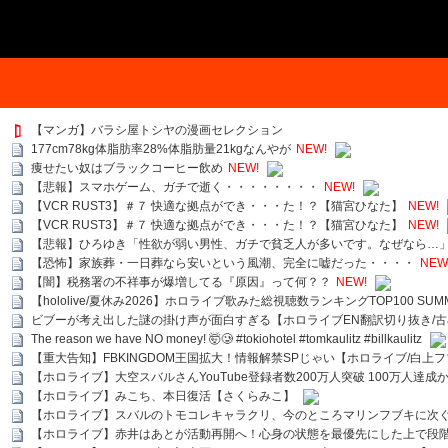
【マンガ】バラシ屋トシヤの漫画セレクション
177cm78kg体脂肪率28%体脂肪量21kgなんやが
NEW!
痩せたい奴はブラックコーヒー飲め
NEW!
【悲報】スマホゲーム、ガチで逝く・・・・・・・・
NEW!
【VCR RUST3】＃７ 快適な拠点ができ・・・た！？【猫宮ひなた】
NEW!
【VCR RUST3】＃７ 快適な拠点ができ・・・た！？【猫宮ひなた】
NEW!
【悲報】ひろゆき「性欲が弱い男性、ガチで貧乏人が多いです。なぜなら…
【恐怖】家族葬・一日葬なら安いという風潮、完全に嘘だった・・・・
NEW
【闇】税務署の不祥事が爆増してる『原因』って何？？
NEW!
【hololive/夏休み2026】ホロライブ歌みた総視聴数ランキングTOP100 SUMMER SPECI
ビブーが考え出した謎の掛け声が面白すぎる【ホロライブEN翻訳切り抜き/古
The reason we have NO money! 🤯🥲 #tokiohotel #tomkaulitz #billkaulitz
【重大告知】FBKINGDOM王国拡大！情報解禁SPじゃい【ホロライブ/白上
【ホロライブ】大空スバルさんYouTube登録者数200万人突破 100万人達成
【ホロライブ】みこち、本日復活【さくらみこ】
【ホロライブ】スバルのトモコレキャラクリ、今のところマリンフブキに次ぐ
【ホロライブ】赤井はあとが活動再開へ！心身の状態を最優先にした上で段