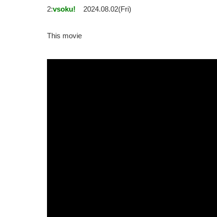
2:
vsoku!
2024.08.02(Fri)
This movie