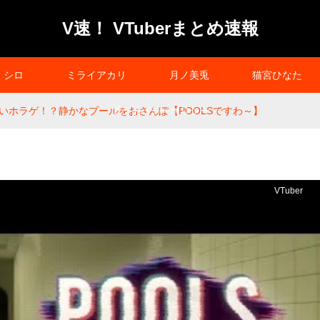
V速！ VTuberまとめ速報
シロ
ミライアカリ
月ノ美兎
猫宮ひなた
いホラゲ！？静かなプールをおさんぽ【POOLSですわ～】
プライバシーポリシー
VTuber