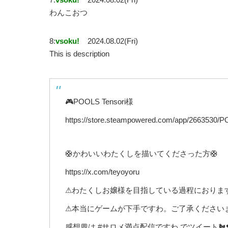
わんこおつ
8:
vsoku!
2024.08.02(Fri)
This is description
🎮POOLS Tensori様
https://store.steampowered.com/app/2663530/
🛟かわいいわたくしを描いてくださった方🛟
https://x.com/teyoyoru
⚠わたくしお嬢様を目指している過程におりま
⚠本当にゲームが下手ですわ。ご了承ください
感想💬は #サロメ満点配信ですわ でツイート🐔