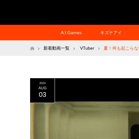
A.I.Games
キズナアイ
ホーム
新着動画一覧
VTuber
夏！何も起こらな
2024
AUG
03