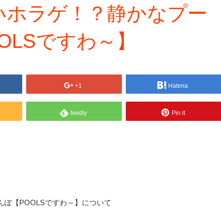
いホラゲ！？静かなプー
OLSですわ～】
+1
Hatena
feedly
Pin it
ぽ【POOLSですわ～】について