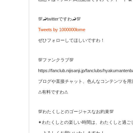
💯🦂twitterですわ🦂💯
Tweets by 1000000lome
ぜひフォローしてほしいですわ！
💯ファンクラブ💯
https://fanclub.nijisanji.jp/fanclubs/hyakumanten
ブログや直接チャット、色んなコンテンツを用意
⚠有料ですわ⚠
💯わたくしとのゴージャスなお約束💯
✦わたくしとの楽しい時間は、わたくしと過ご
よろしくお願いいたしますわ！