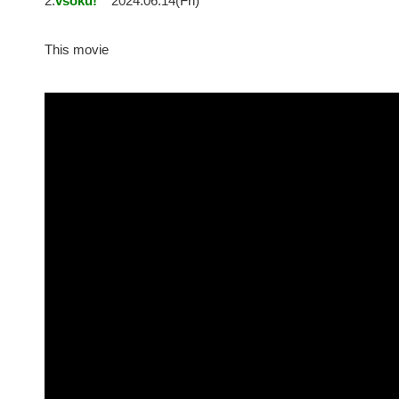
2:
vsoku!
2024.06.14(Fri)
This movie