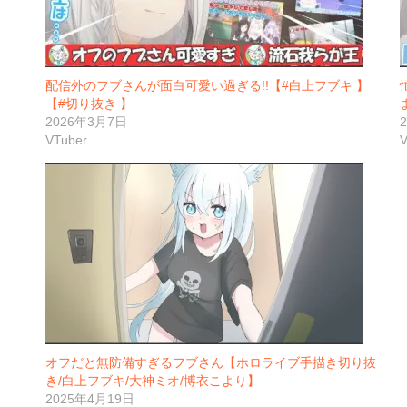
配信外のフブさんが面白可愛い過ぎる!!【#白上フブキ 】
【#切り抜き 】
2026年3月7日
VTuber
V
オフだと無防備すぎるフブさん【ホロライブ手描き切り抜
き/白上フブキ/大神ミオ/博衣こより】
2025年4月19日