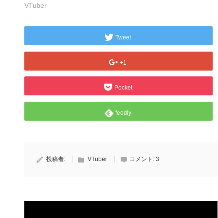
VTuber
Tweet
+1
Pocket
feedly
投稿者:
VTuber
コメント:
3