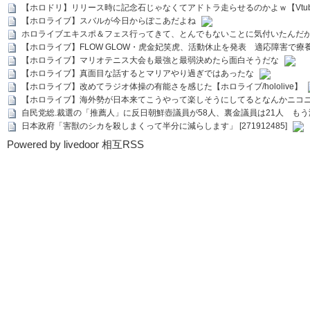
【ホロドリ】リリース時に記念石じゃなくてアドトラ走らせるのかよｗ【Vtub
【ホロライブ】スバルが今日からぽこあだよね
ホロライブエキスポ＆フェス行ってきて、とんでもないことに気付いたんだ
【ホロライブ】FLOW GLOW・虎金妃笑虎、活動休止を発表 適応障害で療
【ホロライブ】マリオテニス大会も最強と最弱決めたら面白そうだな
【ホロライブ】真面目な話するとマリアやり過ぎではあったな
【ホロライブ】改めてラジオ体操の有能さを感じた【ホロライブ/hololive】
【ホロライブ】海外勢が日本来てこうやって楽しそうにしてるとなんかニコ
自民党総.裁選の「推薦人」に反日朝鮮壺議員が58人、裏金議員は21人 もう滅茶苦茶
日本政府「害獣のシカを殺しまくって半分に減らします」 [271912485]
Powered by livedoor 相互RSS