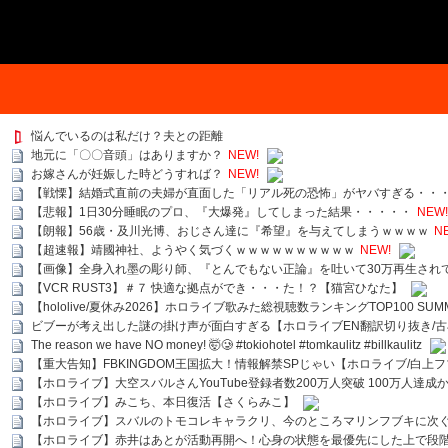
悩んでいるのは私だけ？夫との距離
地元に「〇〇音頭」はありますか？
NEW!
お嫁さんが妊娠した時どうすれば？
NEW!
【戦慄】結婚式直前の夫婦が直面した「リアル死の恐怖」がヤバすぎる・・
【悲報】1日30分睡眠のプロ、『大爆発』してしまった結果・・・・・
NEW!
【朗報】56歳・及川光博、おじさん達に『希望』を与えてしまうｗｗｗｗ
N
【超速報】靖國神社、ようやく気づくｗｗｗｗｗｗｗｗｗｗ
NEW!
【画像】全身入れ墨の彫り師、『とんでもない正論』を吐いて30万再生され
【VCR RUST3】＃７ 快適な拠点ができ・・・た！？【猫宮ひなた】
【hololive/夏休み2026】ホロライブ歌みた総視聴数ランキングTOP100 SUMMER SPECI
ビブーが考え出した謎の掛け声が面白すぎる【ホロライブEN翻訳切り抜き/古
The reason we have NO money! 🤯🥲 #tokiohotel #tomkaulitz #billkaulitz
【重大告知】FBKINGDOM王国拡大！情報解禁SPじゃい【ホロライブ/白上
【ホロライブ】大空スバルさんYouTube登録者数200万人突破 100万人達成
【ホロライブ】みこち、本日復活【さくらみこ】
【ホロライブ】スバルのトモコレキャラクリ、今のところマリンフブキに次ぐ
【ホロライブ】赤井はあとが活動再開へ！心身の状態を最優先にした上で段