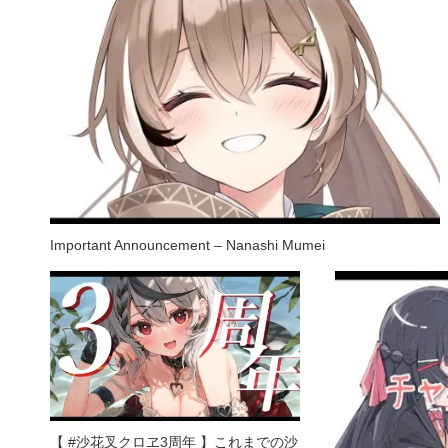
Important Announcement – Nanashi Mumei
【 #沙花叉クロヱ3周年 】これまでの沙