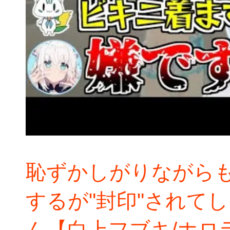
恥ずかしがりながら
するが"封印"されて
ん【白上フブキ/ホロ