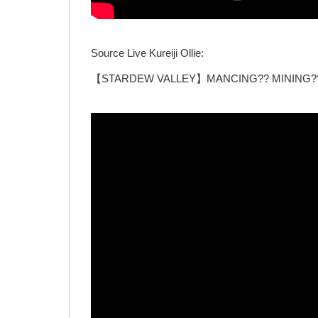
Source Live Kureiji Ollie:
【STARDEW VALLEY】MANCING?? MINING?? H