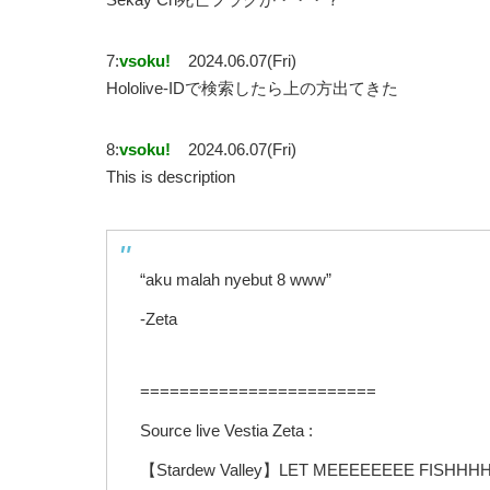
7:
vsoku!
2024.06.07(Fri)
Hololive-IDで検索したら上の方出てきた
8:
vsoku!
2024.06.07(Fri)
This is description
“aku malah nyebut 8 www”
-Zeta
========================
Source live Vestia Zeta :
【Stardew Valley】LET MEEEEEEEE FISHHHHHHH