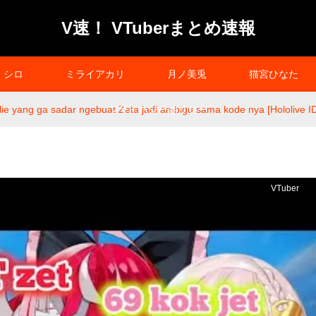
V速！ VTuberまとめ速報
シロ
ミライアカリ
月ノ美兎
猫宮ひなた
llie yang ga sadar ngebuat Zeta jadi ambigu sama kode nya [Hololive ID
プライバシーポリシー
VTuber