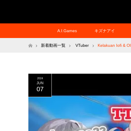
A.I.Games
キズナアイ
ホーム
新着動画一覧
VTuber
Kelakuan Iofi & O
2024
JUN
07