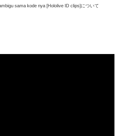
adi ambigu sama kode nya [Hololive ID clips]について