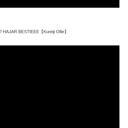
AJAR BESTIEEE【Kureiji Ollie】