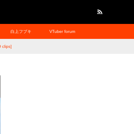
RSS
白上フブキ
VTuber forum
 clips]