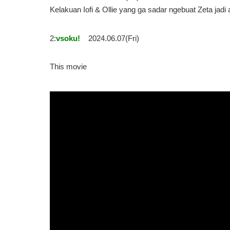
Kelakuan Iofi & Ollie yang ga sadar ngebuat Zeta j
2:
vsoku!
2024.06.07(Fri)
This movie