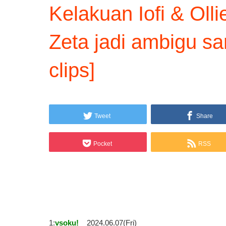
Kelakuan Iofi & Oll
Zeta jadi ambigu sa
clips]
Tweet
Share
Pocket
RSS
1:
vsoku!
2024.06.07(Fri)