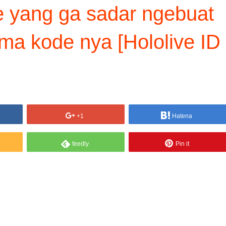
ie yang ga sadar ngebuat
ma kode nya [Hololive ID
+1
Hatena
feedly
Pin it