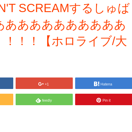
'T SCREAMするしゅば
あああああああああああ
！！！！【ホロライブ/大
+1
Hatena
feedly
Pin it