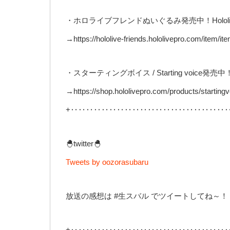
・ホロライブフレンドぬいぐるみ発売中！Hololive 
→https://hololive-friends.hololivepro.com/item/it
・スターティングボイス / Starting voice発売中
→https://shop.hololivepro.com/products/startin
+‥‥‥‥‥‥‥‥‥‥‥‥‥‥‥‥‥‥‥‥
🐣twitter🐣
Tweets by oozorasubaru
放送の感想は #生スバル でツイートしてね～！
+‥‥‥‥‥‥‥‥‥‥‥‥‥‥‥‥‥‥‥‥