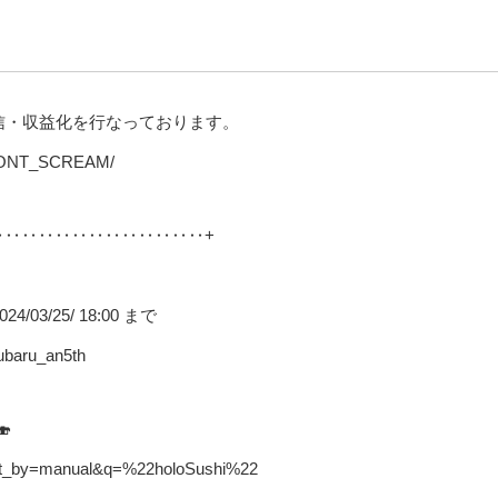
確認の上配信・収益化を行なっております。
0/DONT_SCREAM/
‥‥‥‥‥‥‥‥‥‥‥‥‥+
/03/25/ 18:00 まで
subaru_an5th

?sort_by=manual&q=%22holoSushi%22