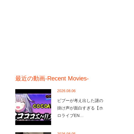
最近の動画-Recent Movies-
2026.08.06
ビブーが考え出した謎の
掛け声が面白すぎる【ホ
ロライブEN…