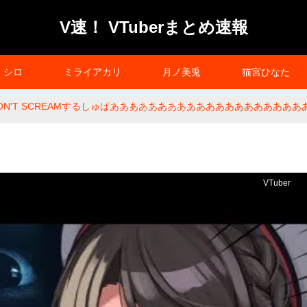
V速！ VTuberまとめ速報
シロ
ミライアカリ
月ノ美兎
猫宮ひなた
ON'T SCREAMするしゅばあああああああああああああああああああ
プライバシーポリシー
VTuber