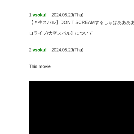
1:
vsoku!
2024.05.23(Thu)
【＃生スバル】DON'T SCREAMするしゅばあ
ロライブ/大空スバル】について
2:
vsoku!
2024.05.23(Thu)
This movie