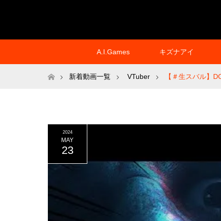
A.I.Games
キズナアイ
ホーム
新着動画一覧
VTuber
【＃生スバル】D
2024
MAY
23