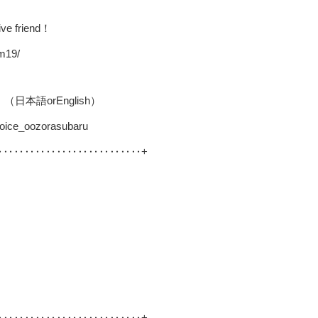
friend！
em19/
！（日本語orEnglish）
gvoice_oozorasubaru
‥‥‥‥‥‥‥‥‥‥‥‥‥‥+
‥‥‥‥‥‥‥‥‥‥‥‥‥‥+