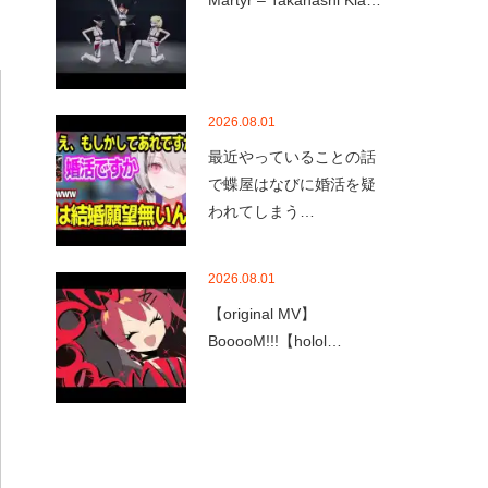
Martyr – Takanashi Kia…
2026.08.01
最近やっていることの話
で蝶屋はなびに婚活を疑
われてしまう…
2026.08.01
【original MV】
BooooM!!!【holol…