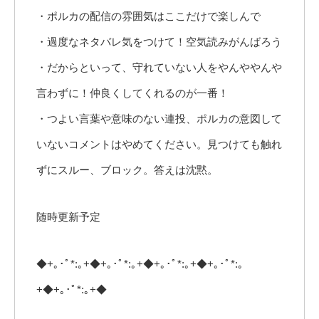
・ポルカの配信の雰囲気はここだけで楽しんで
・過度なネタバレ気をつけて！空気読みがんばろう
・だからといって、守れていない人をやんややんや
言わずに！仲良くしてくれるのが一番！
・つよい言葉や意味のない連投、ポルカの意図して
いないコメントはやめてください。見つけても触れ
ずにスルー、ブロック。答えは沈黙。
随時更新予定
◆+｡･ﾟ*:｡+◆+｡･ﾟ*:｡+◆+｡･ﾟ*:｡+◆+｡･ﾟ*:｡
+◆+｡･ﾟ*:｡+◆