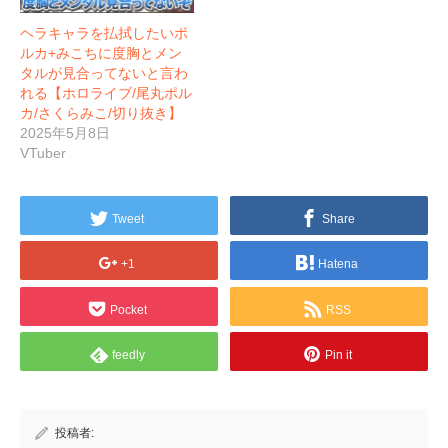
ヘラキャラを払拭したいポ
ルカ+みこちに度胸とメン
タルが見合ってないと言わ
れる【ホロライブ/尾丸ポル
カ/さくらみこ/切り抜き】
2025年5月8日
VTuber
Tweet
Share
+1
Hatena
Pocket
RSS
feedly
Pin it
投稿者: