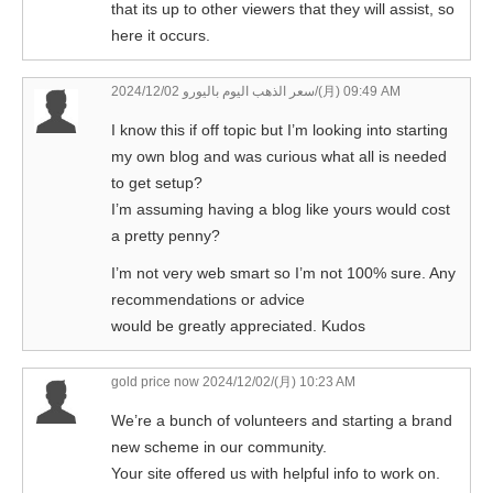
that its up to other viewers that they will assist, so
here it occurs.
سعر الذهب اليوم باليورو
2024/12/02/(月) 09:49 AM
I know this if off topic but I’m looking into starting
my own blog and was curious what all is needed
to get setup?
I’m assuming having a blog like yours would cost
a pretty penny?
I’m not very web smart so I’m not 100% sure. Any
recommendations or advice
would be greatly appreciated. Kudos
gold price now
2024/12/02/(月) 10:23 AM
We’re a bunch of volunteers and starting a brand
new scheme in our community.
Your site offered us with helpful info to work on.