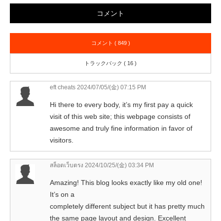
コメント
コメント ( 849 )
トラックバック ( 16 )
eft cheats
2024/07/05/(金) 07:15 PM
Hi there to every body, it’s my first pay a quick
visit of this web site; this webpage consists of
awesome and truly fine information in favor of
visitors.
สล็อตเว็บตรง
2024/10/25/(金) 03:34 PM
Amazing! This blog looks exactly like my old one!
It’s on a
completely different subject but it has pretty much
the same page layout and design. Excellent