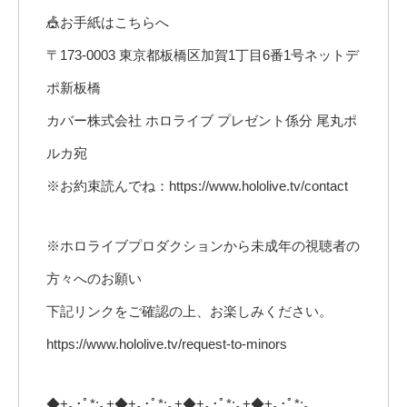
🎪お手紙はこちらへ
〒173-0003 東京都板橋区加賀1丁目6番1号ネットデ
ポ新板橋
カバー株式会社 ホロライブ プレゼント係分 尾丸ポ
ルカ宛
※お約束読んでね：https://www.hololive.tv/contact
※ホロライブプロダクションから未成年の視聴者の
方々へのお願い
下記リンクをご確認の上、お楽しみください。
https://www.hololive.tv/request-to-minors
◆+｡･ﾟ*:｡+◆+｡･ﾟ*:｡+◆+｡･ﾟ*:｡+◆+｡･ﾟ*:｡