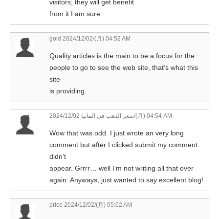
visitors; they will get benefit
from it I am sure.
gold
2024/12/02/(月) 04:52 AM
Quality articles is the main to be a focus for the
people to go to see the web site, that’s what this
site
is providing.
سعر الذهب في المانيا
2024/12/02/(月) 04:54 AM
Wow that was odd. I just wrote an very long
comment but after I clicked submit my comment
didn’t
appear. Grrrr… well I’m not writing all that over
again. Anyways, just wanted to say excellent blog!
price
2024/12/02/(月) 05:02 AM