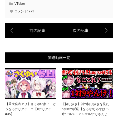
VTuber
コメント:
973
関連動画一覧
【重大発表アリ】さくゆい参上！ど
【切り抜き】例の切り抜きを見た
うなるにじクイ！？【#にじクイ
nqrseの反応【なるせ/じゃすぱー/
#35】
叶/アルス・アルマル/にじさんじ…