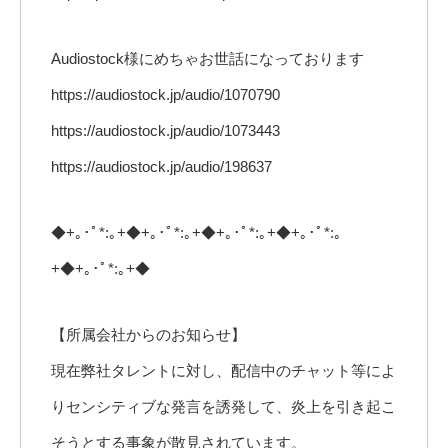
Audiostock様にめちゃお世話になっております
https://audiostock.jp/audio/1070790
https://audiostock.jp/audio/1073443
https://audiostock.jp/audio/198637
◆+｡･ﾟ*:｡+◆+｡･ﾟ*:｡+◆+｡･ﾟ*:｡+◆+｡･ﾟ*:｡
+◆+｡･ﾟ*:｡+◆
【所属会社からのお知らせ】
現在弊社タレントに対し、配信中のチャット等によ
りセンシティブな発言を誘発して、炎上を引き起こ
そうとする事象が散見されています。