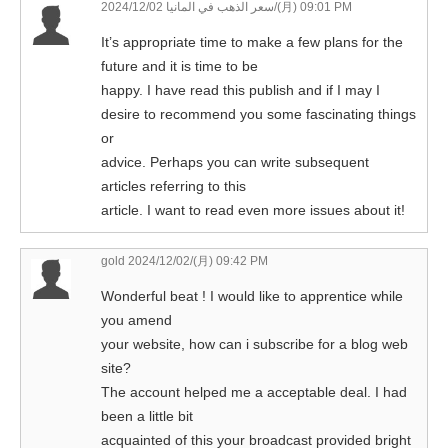
سعر الذهب في المانيا
2024/12/02/(月) 09:01 PM
It’s appropriate time to make a few plans for the
future and it is time to be
happy. I have read this publish and if I may I
desire to recommend you some fascinating things
or
advice. Perhaps you can write subsequent
articles referring to this
article. I want to read even more issues about it!
gold
2024/12/02/(月) 09:42 PM
Wonderful beat ! I would like to apprentice while
you amend
your website, how can i subscribe for a blog web
site?
The account helped me a acceptable deal. I had
been a little bit
acquainted of this your broadcast provided bright