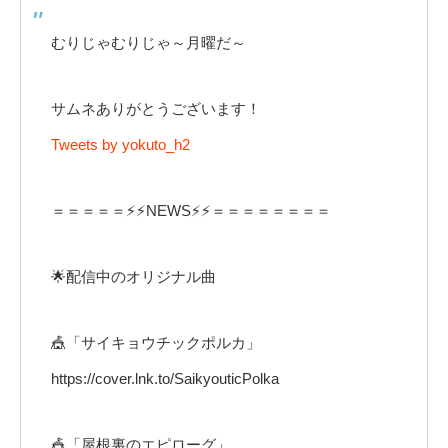
むりじゃむりじゃ～月曜だ～
サムネありがとうございます！
Tweets by yokuto_h2
＝＝＝＝＝⚡⚡NEWS⚡⚡＝＝＝＝＝＝＝＝
🌟配信中のオリジナル曲
🎪「サイキョウチックポルカ」
https://cover.lnk.to/SaikyouticPolka
🎪「屋根裏のエピローグ」