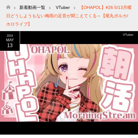
新着動画一覧
VTuber
【OHAPOL】#26 5/13月曜
ホーム
日どうしようもない梅雨の足音が聞こえてくる～【尾丸ポルカ/
ホロライブ】
VTuber
2024
MAY
13