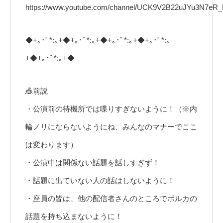
https://www.youtube.com/channel/UCK9V2B22uJYu3N7eR_
◆+｡･ﾟ*:｡+◆+｡･ﾟ*:｡+◆+｡･ﾟ*:｡+◆+｡･ﾟ*:｡
+◆+｡･ﾟ*:｡+◆
🎪前説
・公演前の待機所では喋りすぎないように！（※内
輪ノリにならないようにね、みんなのマナーでここ
は変わります）
・公演中は関係ない話題を話しすぎず！
・話題に出ていない人の話はしないように！
・座員の皆は、他の配信者さんのところでポルカの
話題を持ち込まないように！