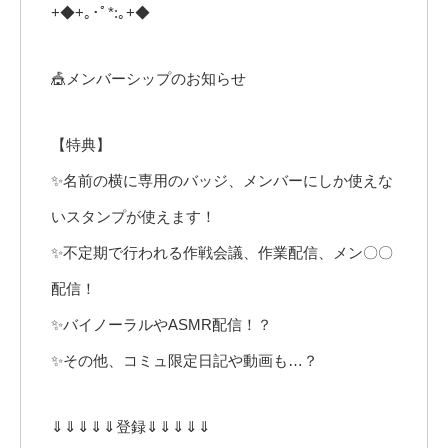
+◆+｡･ﾟ*:｡+◆
🎪メンバーシップのお知らせ
【特典】
✨名前の横に専用のバッジ、メンバーにしか使えな
いスタンプが使えます！
✨不定期で行われる作戦会議、作業配信、メン〇〇
配信！
✨バイノーラルやASMR配信！？
✨その他、コミュ限定日記や動画も…？
⇓⇓⇓⇓⇓登録⇓⇓⇓⇓⇓