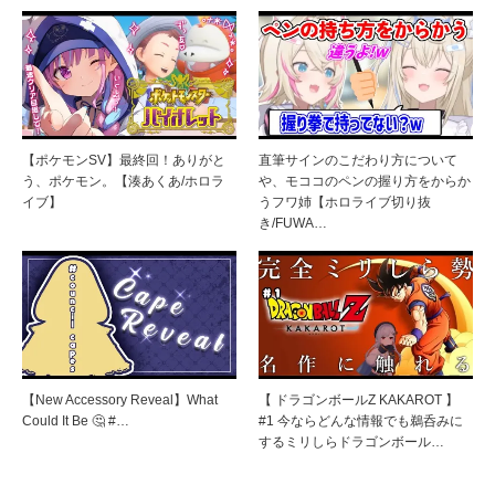
【ポケモンSV】最終回！ありがと
直筆サインのこだわり方について
う、ポケモン。【湊あくあ/ホロラ
や、モココのペンの握り方をからか
イブ】
うフワ姉【ホロライブ切り抜
き/FUWA…
【New Accessory Reveal】What
【 ドラゴンボールZ KAKAROT 】
Could It Be 🤔 #…
#1 今ならどんな情報でも鵜呑みに
するミリしらドラゴンボール…