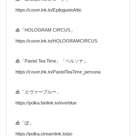
https://cover.lnk.to/EpilogueinAttic
🎪「HOLOGRAM CIRCUS」
https://cover.lnk.to/HOLOGRAMCIRCUS
🎪「Pastel Tea Time」「ペルソナ」
https://cover.lnk.to/PastelTeaTime_persona
🎪「エヴァーブルー」
https://polka.fanlink.to/everblue
🎪「ぽ」
https://polka.streamlink.to/po