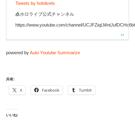
Tweets by hololivetv
🎪ホロライブ公式チャンネル
https://www.youtube.com/channel/UCJFZiqLMntJufDCHc6b
powered by
Auto Youtube Summarize
共有:
X
Facebook
Tumblr
いいね: