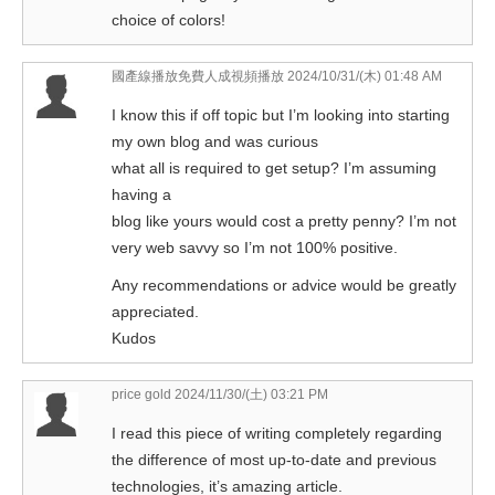
choice of colors!
國產線播放免費人成視頻播放
2024/10/31/(木) 01:48 AM
I know this if off topic but I’m looking into starting
my own blog and was curious
what all is required to get setup? I’m assuming
having a
blog like yours would cost a pretty penny? I’m not
very web savvy so I’m not 100% positive.
Any recommendations or advice would be greatly
appreciated.
Kudos
price gold
2024/11/30/(土) 03:21 PM
I read this piece of writing completely regarding
the difference of most up-to-date and previous
technologies, it’s amazing article.