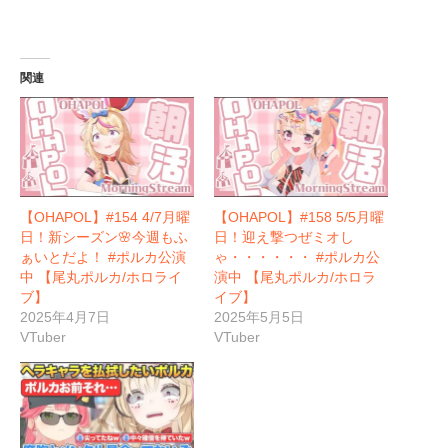
関連
【OHAPOL】#154 4/7月曜
【OHAPOL】#158 5/5月曜
日！新シーズン🌸今週もふ
日！迎え撃つぜミオし
ぁいとだよ！ #ポルカ公演
ゃ・・・・・・ #ポルカ公
中 【尾丸ポルカ/ホロライ
演中 【尾丸ポルカ/ホロラ
ブ】
イブ】
2025年4月7日
2025年5月5日
VTuber
VTuber