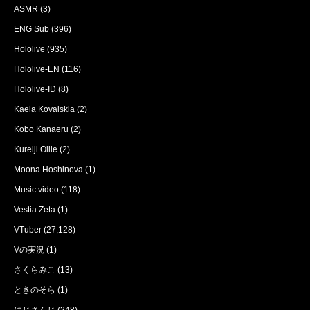
ASMR
(3)
ENG Sub
(396)
Hololive
(935)
Hololive-EN
(116)
Hololive-ID
(8)
Kaela Kovalskia
(2)
Kobo Kanaeru
(2)
Kureiji Ollie
(2)
Moona Hoshinova
(1)
Music video
(118)
Vestia Zeta
(1)
VTuber
(27,128)
Vの実況
(1)
さくらみこ
(13)
ときのそら
(1)