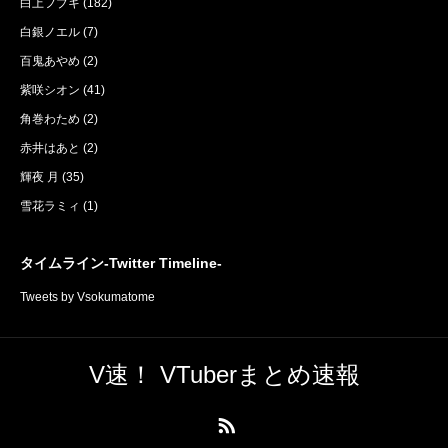
白上フブキ
(182)
白銀ノエル
(7)
百鬼あやめ
(2)
紫咲シオン
(41)
角巻わため
(2)
赤井はあと
(2)
輝夜 月
(35)
雪花ラミィ
(1)
タイムライン-Twitter Timeline-
Tweets by Vsokumatome
V速！ VTuberまとめ速報
RSS