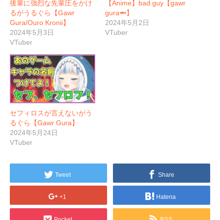
後輩に強烈な先輩圧をかけ
【Anime】bad guy【gawr
るがうるぐら【Gawr
gura🦈】
Gura/Ouro Kronii】
2024年5月2日
2024年5月3日
VTuber
VTuber
セフィロスが言えないがう
るぐら【Gawr Gura】
2024年5月24日
VTuber
Tweet
Share
+1
Hatena
Pocket
RSS