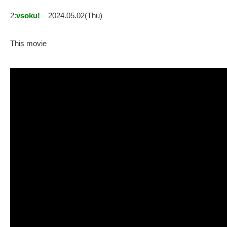
2:
vsoku!
2024.05.02(Thu)
This movie