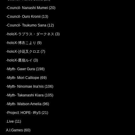
-Council- Nanashi Mumei
(20)
-Council- Ouro Kronii
(13)
-Council- Tsukumo Sana
(12)
-holoX-ラプラス・ダークネス
(3)
-holoX-博衣こより
(9)
-holoX-沙花叉クロヱ
(7)
-holoX-鷹嶺ルイ
(3)
-Myth- Gawr Gura
(198)
-Myth- Mori Calliope
(69)
-Myth- Ninomae Ina'nis
(106)
-Myth- Takanashi Kiara
(105)
-Myth- Watson Amelia
(96)
-Project: HOPE- IRyS
(21)
.Live
(11)
A.I.Games
(60)