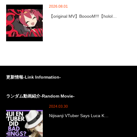
2026.08.01
【original MV】BooooM!!!【holol…
更新情報-Link Information-
ランダム動画紹介-Random Movie-
2024.03.30
Nijisanji VTuber Says Luca K…