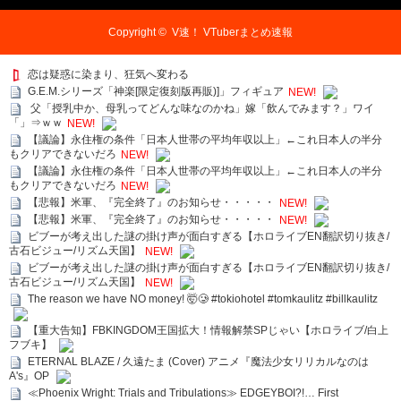
Copyright ©
V速！ VTuberまとめ速報
恋は疑惑に染まり、狂気へ変わる
G.E.M.シリーズ「神楽[限定復刻版再販)]」フィギュア
NEW!
父「授乳中か、母乳ってどんな味なのかね」嫁「飲んでみます？」ワイ
「」⇒ｗｗ
NEW!
【議論】永住権の条件「日本人世帯の平均年収以上」←これ日本人の半分
もクリアできないだろ
NEW!
【議論】永住権の条件「日本人世帯の平均年収以上」←これ日本人の半分
もクリアできないだろ
NEW!
【悲報】米軍、『完全終了』のお知らせ・・・・・
NEW!
【悲報】米軍、『完全終了』のお知らせ・・・・・
NEW!
ビブーが考え出した謎の掛け声が面白すぎる【ホロライブEN翻訳切り抜き/
古石ビジュー/リズム天国】
NEW!
ビブーが考え出した謎の掛け声が面白すぎる【ホロライブEN翻訳切り抜き/
古石ビジュー/リズム天国】
NEW!
The reason we have NO money! 🤯🥲 #tokiohotel #tomkaulitz #billkaulitz
【重大告知】FBKINGDOM王国拡大！情報解禁SPじゃい【ホロライブ/白上
フブキ】
ETERNAL BLAZE / 久遠たま (Cover) アニメ『魔法少女リリカルなのは
A's』OP
≪Phoenix Wright: Trials and Tribulations≫ EDGEYBOI?!… First