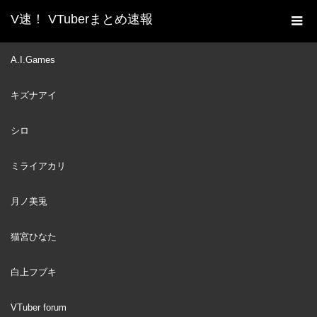
V速！ VTuberまとめ速報
新着動画一覧
VTuber
ママシャークにホロライブ
A.I.Games
ホーム
の一員であることを知られたがうるぐら【Gawr Gura】
キズナアイ
VTuber
2024
MAY
02
シロ
ミライアカリ
月ノ美兎
猫宮ひなた
白上フブキ
VTuber forum