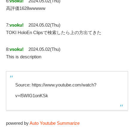
6:
vsoku!
2024.05.02(Thu)
高評価1628wwwww
7:
vsoku!
2024.05.02(Thu)
TOKI HoloEn Clipsで検索したら上の方出てきた
8:
vsoku!
2024.05.02(Thu)
This is description
Source: https://www.youtube.com/watch?
v=l5WIG1onKSk
powered by
Auto Youtube Summarize