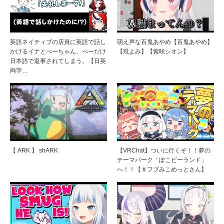
英語ネイティブの店員に英語で話し
萌え声な百鬼あやめ【百鬼あやめ】
かけるイナとべーちゃん、べーだけ
【現よみ】【紫咲シオン】
日本語で返事されてしまう。【日英
両字…
【 ARK 】 shARK
【VRChat】ついに行くぞ！！夢の
テーマパーク「ぽこピーランド」
へ！！【＃フブみこめっとさん】