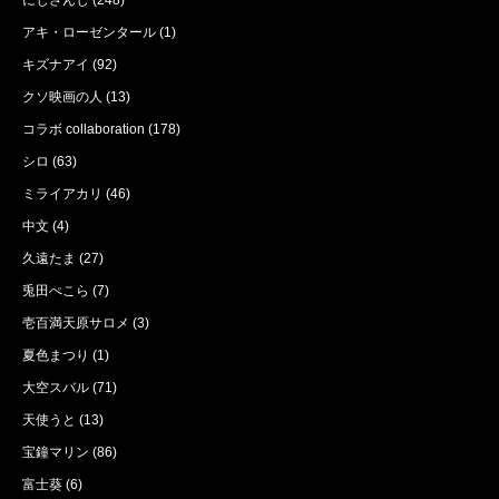
にじさんじ
(248)
アキ・ローゼンタール
(1)
キズナアイ
(92)
クソ映画の人
(13)
コラボ collaboration
(178)
シロ
(63)
ミライアカリ
(46)
中文
(4)
久遠たま
(27)
兎田ぺこら
(7)
壱百満天原サロメ
(3)
夏色まつり
(1)
大空スバル
(71)
天使うと
(13)
宝鐘マリン
(86)
富士葵
(6)