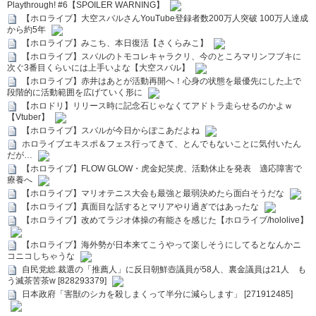
Playthrough! #6【SPOILER WARNING】
【ホロライブ】大空スバルさんYouTube登録者数200万人突破 100万人達成
から約5年
【ホロライブ】みこち、本日復活【さくらみこ】
【ホロライブ】スバルのトモコレキャラクリ、今のところマリンフブキに
次ぐ3番目くらいには上手いよな【大空スバル】
【ホロライブ】赤井はあとが活動再開へ！心身の状態を最優先にした上で
段階的に活動範囲を広げていく形に
【ホロドリ】リリース時に記念石じゃなくてアドトラ走らせるのかよｗ
【Vtuber】
【ホロライブ】スバルが今日からぽこあだよね
ホロライブエキスポ＆フェス行ってきて、とんでもないことに気付いたん
だが…
【ホロライブ】FLOW GLOW・虎金妃笑虎、活動休止を発表 適応障害で
療養へ
【ホロライブ】マリオテニス大会も最強と最弱決めたら面白そうだな
【ホロライブ】真面目な話するとマリアやり過ぎではあったな
【ホロライブ】改めてラジオ体操の有能さを感じた【ホロライブ/hololive】
【ホロライブ】海外勢が日本来てこうやって楽しそうにしてるとなんかニ
コニコしちゃうな
自民党総.裁選の「推薦人」に反日朝鮮壺議員が58人、裏金議員は21人 も
う滅茶苦茶w [828293379]
日本政府「害獣のシカを殺しまくって半分に減らします」 [271912485]