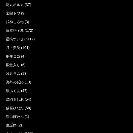
尾丸ポルカ
(37)
常闇トワ
(9)
戌神ころね
(3)
日本語字幕
(172)
星街すいせい
(12)
月ノ美兎
(101)
桐生ココ
(4)
殿堂入り
(6)
浅井ラム
(13)
海外の反応
(13)
湊あくあ
(47)
潤羽るしあ
(54)
猫宮ひなた
(58)
獅白ぼたん
(1)
生誕祭
(2)