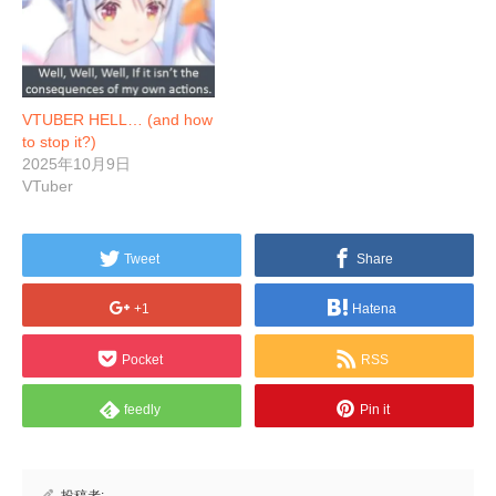
VTUBER HELL… (and how
to stop it?)
2025年10月9日
VTuber
Tweet
Share
+1
Hatena
Pocket
RSS
feedly
Pin it