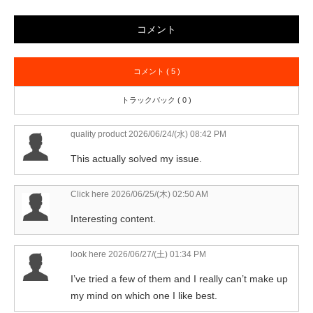
コメント
コメント ( 5 )
トラックバック ( 0 )
quality product
2026/06/24/(水) 08:42 PM
This actually solved my issue.
Click here
2026/06/25/(木) 02:50 AM
Interesting content.
look here
2026/06/27/(土) 01:34 PM
I’ve tried a few of them and I really can’t make up
my mind on which one I like best.