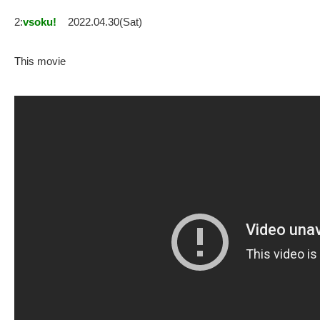
2:
vsoku!
2022.04.30(Sat)
This movie