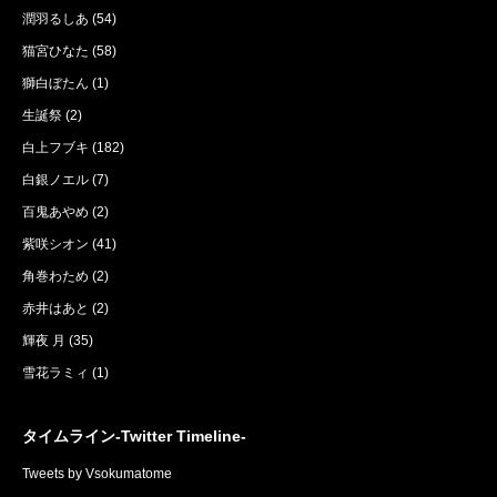
潤羽るしあ
(54)
猫宮ひなた
(58)
獅白ぼたん
(1)
生誕祭
(2)
白上フブキ
(182)
白銀ノエル
(7)
百鬼あやめ
(2)
紫咲シオン
(41)
角巻わため
(2)
赤井はあと
(2)
輝夜 月
(35)
雪花ラミィ
(1)
タイムライン-Twitter Timeline-
Tweets by Vsokumatome