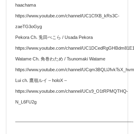
haachama
https://www.youtube.com/channel/UC1CfXB_kRs3C-
zaeTG3oGyg
Pekora Ch. 兎田ぺこら / Usada Pekora
https://www.youtube.com/channel/UC1DCedRgGHBdm81E
Watame Ch. 角巻わため / Tsunomaki Watame
https://www.youtube.com/channel/UCqm3BQLlJfvkTsX_h
Lui ch. 鷹嶺ルイ – holoX –
https://www.youtube.com/channel/UCs9_O1tRPMQTHQ-
N_L6FU2g
——————————————————————————-