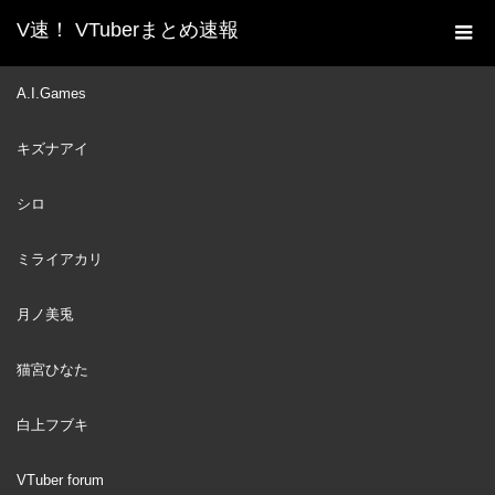
V速！ VTuberまとめ速報
新着動画一覧
VTuber
Laplus sends a bribe to Lui
A.I.Games
ホーム
for getting a good grade [Hololive/Eng sub]
キズナアイ
VTuber
2022
MAY
01
シロ
ミライアカリ
月ノ美兎
猫宮ひなた
白上フブキ
VTuber forum