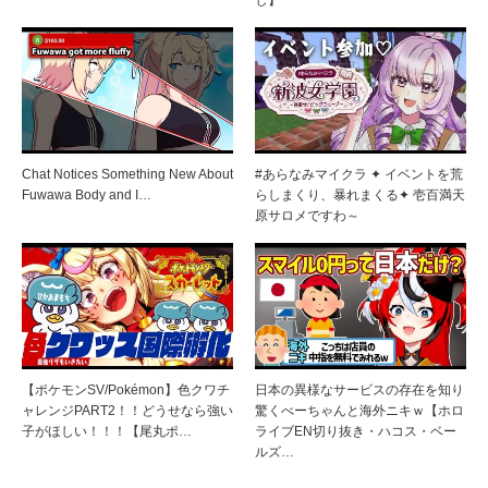
Chat Notices Something New About
#あらなみマイクラ ✦ イベントを荒
Fuwawa Body and I…
らしまくり、暴れまくる✦ 壱百満天
原サロメですわ～
【ポケモンSV/Pokémon】色クワチ
日本の異様なサービスの存在を知り
ャレンジPART2！！どうせなら強い
驚くべーちゃんと海外ニキｗ【ホロ
子がほしい！！！【尾丸ポ…
ライブEN切り抜き・ハコス・ベー
ルズ…