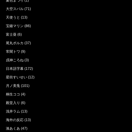
夏色まつり
(1)
大空スバル
(71)
天使うと
(13)
宝鐘マリン
(86)
富士葵
(6)
尾丸ポルカ
(37)
常闇トワ
(9)
戌神ころね
(3)
日本語字幕
(172)
星街すいせい
(12)
月ノ美兎
(101)
桐生ココ
(4)
殿堂入り
(6)
浅井ラム
(13)
海外の反応
(13)
湊あくあ
(47)