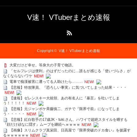
V速！ VTuberまとめ速報
RSS
Copyright ©
V速！ VTuberまとめ速報
大変だけど幸せ。等身大の子育て物語。
「セルフレジは便利」のはずだったのに…誰もが感じる「使いづらさ」が
なくならないワケ
NEW!
電車で痴漢被害に遭ってる人助けたら………
NEW!
【悲報】特攻隊員、『恐ろしい事実』に気づいてしまった結果・・・・
NEW!
【速報】ゼレンスキー大統領、あの有名人に『暴言』を吐いてしま
う！！！！！
NEW!
【悲報】元ジャンポケ斉藤慎二、ガチで『限界寸前』になってしま
う・・・・・
NEW!
【悲報】紅白歌手の17歳JK・tuki.さん、ハワイで超絶スタイルを晒すも
『顔だけ頑なに隠す』ムーブを継続へｗｗｗｗ
NEW!
【画像】スリムクラブ真栄田、日高屋で『限界突破のドカ食い』を披露す
るｗｗｗｗｗｗ
NEW!