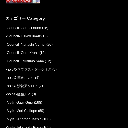
カテゴリー-Category-
-Council- Ceres Fauna
(16)
-Council- Hakos Baelz
(18)
-Council- Nanashi Mumei
(20)
-Council- Ouro Kronii
(13)
-Council- Tsukumo Sana
(12)
-holoX-ラプラス・ダークネス
(3)
-holoX-博衣こより
(9)
-holoX-沙花叉クロヱ
(7)
-holoX-鷹嶺ルイ
(3)
-Myth- Gawr Gura
(198)
-Myth- Mori Calliope
(69)
-Myth- Ninomae Ina'nis
(106)
-Myth- Takanashi Kiara
(105)