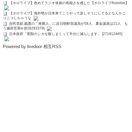
【ホロライブ】改めてラジオ体操の有能さを感じた【ホロライブ/hololive】
【ホロライブ】海外勢が日本来てこうやって楽しそうにしてるとなんかニ
コニコしちゃうな
自民党総.裁選の「推薦人」に反日朝鮮壺議員が58人、裏金議員は21人 も
う滅茶苦茶w [828293379]
日本政府「害獣のシカを殺しまくって半分に減らします」 [271912485]
Powered by livedoor 相互RSS