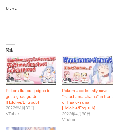
いいね:
関連
Pekora flatters judges to
Pekora accidentally says
get a good grade
"Haachama chama" in front
[Hololive/Eng sub]
of Haato-sama
2022年4月30日
[Hololive/Eng sub]
VTuber
2022年4月30日
VTuber