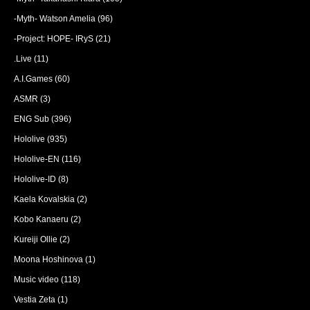
-Myth- Watson Amelia
(96)
-Project: HOPE- IRyS
(21)
.Live
(11)
A.I.Games
(60)
ASMR
(3)
ENG Sub
(396)
Hololive
(935)
Hololive-EN
(116)
Hololive-ID
(8)
Kaela Kovalskia
(2)
Kobo Kanaeru
(2)
Kureiji Ollie
(2)
Moona Hoshinova
(1)
Music video
(118)
Vestia Zeta
(1)