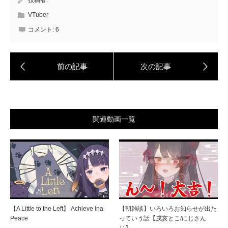
投稿者:
VTuber
コメント:
6
関連動画一覧
【A Little to the Left】 Achieve Ina
【朝雑談】いろいろお知らせが出た
Peace
っていう話【戌亥とこ/にじさん
じ】