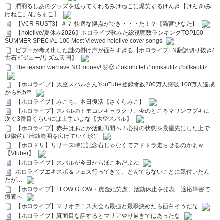
潤羽るしあのグッズを送ってくれるみけねこに爆笑するけんき【けんき/み
けねこ。/むらまこ】
【VCR RUST3】＃７ 快適な拠点ができ・・・た！？【猫宮ひなた】
【hololive/夏休み2026】ホロライブ歌みた総視聴数ランキングTOP100
SUMMER SPECIAL 100 Most Viewed hololive cover songs
ビブーが考え出した謎の掛け声が面白すぎる【ホロライブEN翻訳切り抜き/
古石ビジュー/リズム天国】
The reason we have NO money! 🤯🥲 #tokiohotel #tomkaulitz #billkaulitz
【ホロライブ】大空スバルさんYouTube登録者数200万人突破 100万人達成
から約5年
【ホロライブ】みこち、本日復活【さくらみこ】
【ホロライブ】スバルのトモコレキャラクリ、今のところマリンフブキに
次ぐ3番目くらいには上手いよな【大空スバル】
【ホロライブ】赤井はあとが活動再開へ！心身の状態を最優先にした上で
段階的に活動範囲を広げていく形に
【ホロドリ】リリース時に記念石じゃなくてアドトラ走らせるのかよｗ
【Vtuber】
【ホロライブ】スバルが今日からぽこあだよね
ホロライブエキスポ＆フェス行ってきて、とんでもないことに気付いたん
だが…
【ホロライブ】FLOW GLOW・虎金妃笑虎、活動休止を発表 適応障害で
療養へ
【ホロライブ】マリオテニス大会も最強と最弱決めたら面白そうだな
【ホロライブ】真面目な話するとマリアやり過ぎではあったな