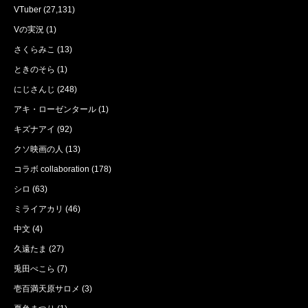
VTuber
(27,131)
Vの実況
(1)
さくらみこ
(13)
ときのそら
(1)
にじさんじ
(248)
アキ・ローゼンタール
(1)
キズナアイ
(92)
クソ映画の人
(13)
コラボ collaboration
(178)
シロ
(63)
ミライアカリ
(46)
中文
(4)
久遠たま
(27)
兎田ぺこら
(7)
壱百満天原サロメ
(3)