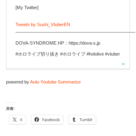
[My Twitter]
Tweets by Sushi_VtuberEN
——————————————————————————-
DOVA-SYNDROME HP：https://dova-s.jp
#ホロライブ切り抜き #ホロライブ #hololive #vtuber
powered by
Auto Youtube Summarize
共有:
X
Facebook
Tumblr