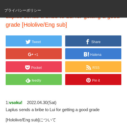
プライバシーポリシー
Laplus sends a bribe to Lui for getting a good
grade [Hololive/Eng sub]
Tweet
Share
+1
Hatena
Pocket
RSS
feedly
Pin it
1:
vsoku!
2022.04.30(Sat)
Laplus sends a bribe to Lui for getting a good grade
[Hololive/Eng sub]について