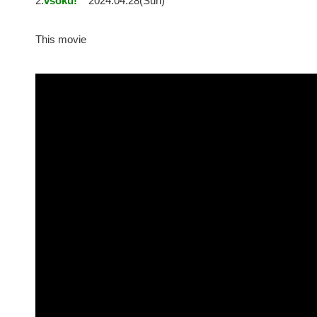
2:
vsoku!
2024.04.28(Sun)
This movie