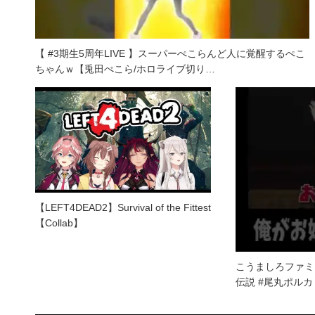
【 #3期生5周年LIVE 】スーパーぺこらんど人に覚醒するぺこ
ちゃんｗ【兎田ぺこら/ホロライブ切り…
【LEFT4DEAD2】Survival of the Fittest
【Collab】
こうましろファミ
伝説 #尾丸ポルカ