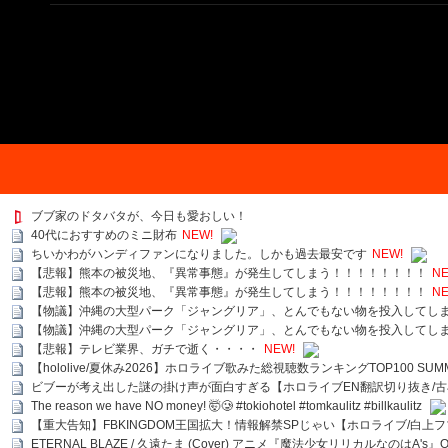
ブブ家のドタバタが、今日も愛おしい！
40代におすすめのミニ財布
NEW!
ちいかわがハンディファンになりました。しかも過去最安です
NEW!
【悲報】熊本の被災地、『異常事態』が発生してしまう！！！！！！！！
NE
【悲報】熊本の被災地、『異常事態』が発生してしまう！！！！！！！！
NE
【物議】沖縄の大型パーク「ジャングリア」、とんでもない物を投入してし
【物議】沖縄の大型パーク「ジャングリア」、とんでもない物を投入してし
【悲報】テレビ業界、ガチで逝く・・・・
NEW!
【hololive/夏休み2026】ホロライブ歌みた総視聴数ランキングTOP100 SUMMER SPECI
ビブーが考え出した謎の掛け声が面白すぎる【ホロライブEN翻訳切り抜き/古
The reason we have NO money! 🤯🥲 #tokiohotel #tomkaulitz #billkaulitz
【重大告知】FBKINGDOM王国拡大！情報解禁SPじゃい【ホロライブ/白上
ETERNAL BLAZE / 久遠たま (Cover) アニメ『魔法少女リリカルなのはA's』