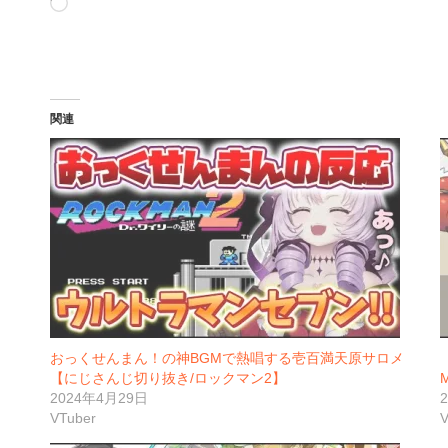
み
込
み
中…
関連
おっくせんまん！の神BGMで熱唱する壱百満天原サロメ
【にじさんじ切り抜き/ロックマン2】
2024年4月29日
VTuber
V