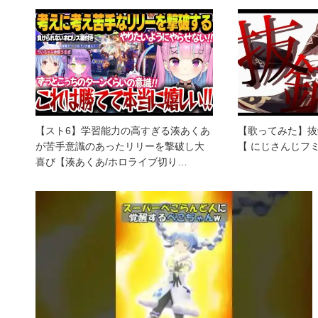
【スト6】学習能力の高すぎる湊あくあ
【歌ってみた】抜錨
が苦手意識のあったリリーを撃破し大
【 にじさんじフミ
喜び【湊あくあ/ホロライブ切り…