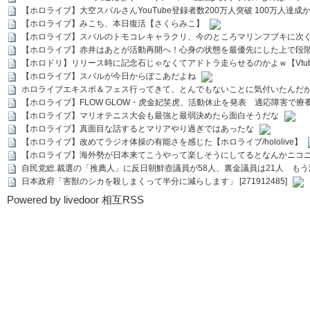
【ホロライブ】大空スバルさんYouTube登録者数200万人突破 100万人達成
【ホロライブ】みこち、本日復活【さくらみこ】
【ホロライブ】スバルのトモコレキャラクリ、今のところマリンフブキに次ぐ
【ホロライブ】赤井はあとが活動再開へ！心身の状態を最優先にした上で段
【ホロドリ】リリース時に記念石じゃなくてアドトラ走らせるのかよｗ【Vtub
【ホロライブ】スバルが今日からぽこあだよね
ホロライブエキスポ＆フェス行ってきて、とんでもないことに気付いたんだ
【ホロライブ】FLOW GLOW・虎金妃笑虎、活動休止を発表 適応障害で療
【ホロライブ】マリオテニス大会も最強と最弱決めたら面白そうだな
【ホロライブ】真面目な話するとマリアやり過ぎではあったな
【ホロライブ】改めてラジオ体操の有能さを感じた【ホロライブ/hololive】
【ホロライブ】海外勢が日本来てこうやって楽しそうにしてるとなんかニコ
自民党総.裁選の「推薦人」に反日朝鮮壺議員が58人、裏金議員は21人 もう滅茶苦茶
日本政府「害獣のシカを殺しまくって半分に減らします」 [271912485]
Powered by livedoor 相互RSS