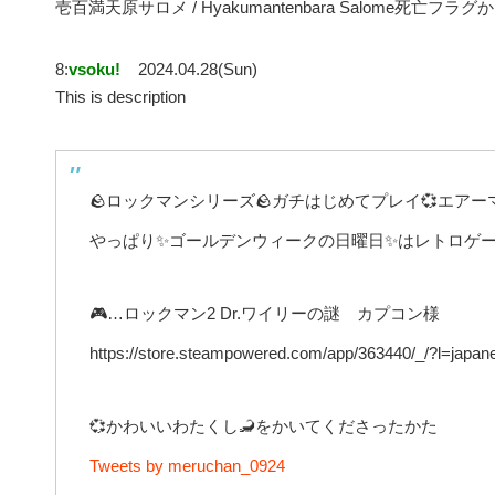
壱百満天原サロメ / Hyakumantenbara Salome死亡フラ
8:
vsoku!
2024.04.28(Sun)
This is description
🪨ロックマンシリーズ🪨ガチはじめてプレイ💞エアーマ
やっぱり✨ゴールデンウィークの日曜日✨はレトロゲー
🎮…ロックマン2 Dr.ワイリーの謎 カプコン様
https://store.steampowered.com/app/363440/_/?l=japa
💞かわいいわたくし🦂をかいてくださったかた
Tweets by meruchan_0924