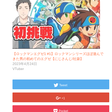
【ロックマンエグゼ1 #1】ロックマンシリーズほぼ遊んで
きた男の初めてのエグゼ【にじさんじ/社築】
2023年4月24日
VTuber
Tweet
+1
Pocket