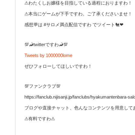
⚠わたくしお嬢様を目指している過程におりますわ！
⚠本当にゲームが下手ですわ。ご了承くださいませ！
感想💬は #サロメ満点配信ですわ でツイート🐔❤
💯🦂twitterですわ🦂💯
Tweets by 1000000lome
ぜひフォローしてほしいですわ！
💯ファンクラブ💯
https://fanclub.nijisanji.jp/fanclubs/hyakumantenbara-sa
ブログや直接チャット、色んなコンテンツを用意してお
⚠有料ですわ⚠