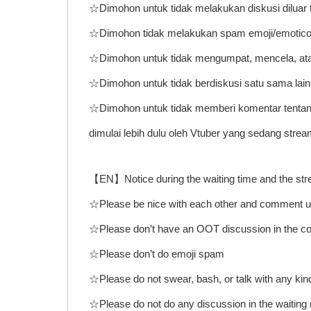
☆Dimohon untuk tidak melakukan diskusi diluar
☆Dimohon tidak melakukan spam emoji/emotic
☆Dimohon untuk tidak mengumpat, mencela, ata
☆Dimohon untuk tidak berdiskusi satu sama lain 
☆Dimohon untuk tidak memberi komentar tentang V
dimulai lebih dulu oleh Vtuber yang sedang strea
【EN】Notice during the waiting time and the str
☆Please be nice with each other and comment us
☆Please don’t have an OOT discussion in the 
☆Please don’t do emoji spam
☆Please do not swear, bash, or talk with any kind
☆Please do not do any discussion in the waiting