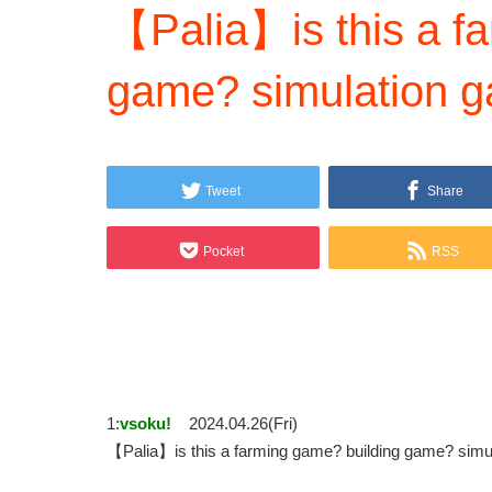
【Palia】is this a f
game? simulation
Tweet
Share
Pocket
RSS
1:
vsoku!
2024.04.26(Fri)
【Palia】is this a farming game? building game?