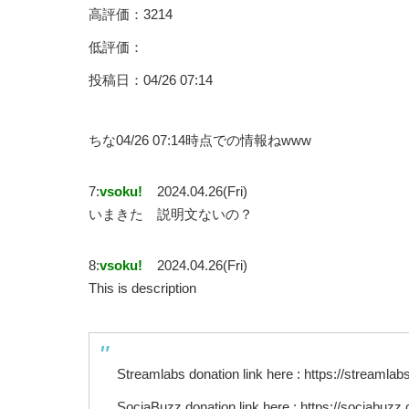
高評価：3214
低評価：
投稿日：04/26 07:14
ちな04/26 07:14時点での情報ねwww
7:
vsoku!
2024.04.26(Fri)
いまきた 説明文ないの？
8:
vsoku!
2024.04.26(Fri)
This is description
Streamlabs donation link here : https://streamla
SociaBuzz donation link here : https://sociabuz