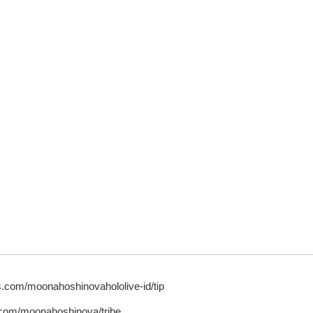
bs.com/moonahoshinovahololive-id/tip
z.com/moonahoshinova/tribe