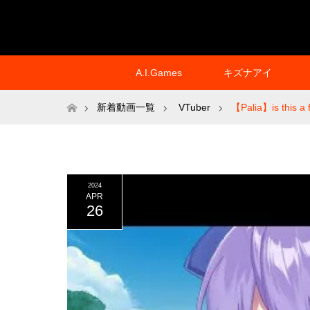
A.I.Games
キズナアイ
ホーム
新着動画一覧
VTuber
【Palia】is this a
2024
APR
26