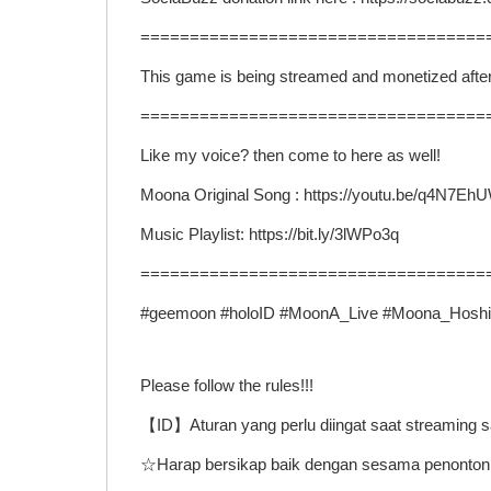
===================================
This game is being streamed and monetized after 
===================================
Like my voice? then come to here as well!
Moona Original Song : https://youtu.be/q4N7E
Music Playlist: https://bit.ly/3lWPo3q
===================================
#geemoon #holoID #MoonA_Live #Moona_Hoshin
Please follow the rules!!!
【ID】Aturan yang perlu diingat saat streaming 
☆Harap bersikap baik dengan sesama penonton