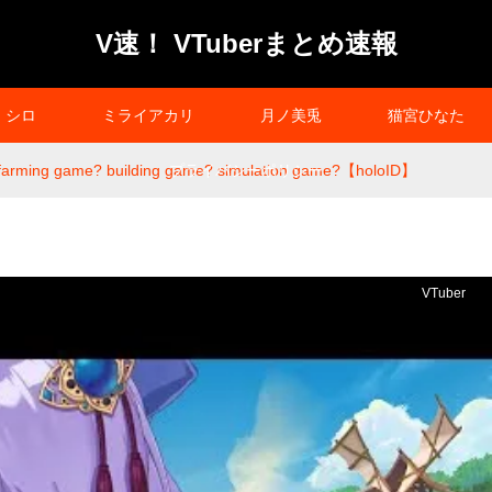
V速！ VTuberまとめ速報
シロ
ミライアカリ
月ノ美兎
猫宮ひなた
 farming game? building game? simulation game?【holoID】
プライバシーポリシー
VTuber