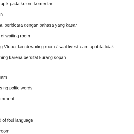
 topik pada kolom komentar
on
u berbicara dengan bahasa yang kasar
di waiting room
tuber lain di waiting room / saat livestream apabila tidak
ming karena bersifat kurang sopan
eam :
ing polite words
comment
 of foul language
 room