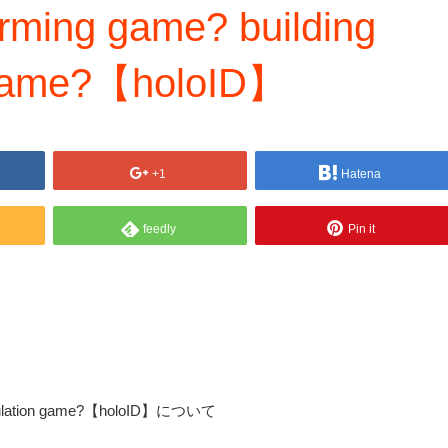
arming game? building
 game?【holoID】
+1
Hatena
feedly
Pin it
 simulation game?【holoID】について