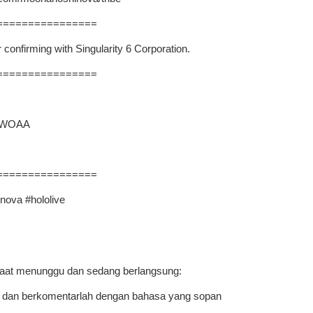
================
confirming with Singularity 6 Corporation.
================
hUWOAA
================
ova #hololive
saat menunggu dan sedang berlangsung:
 dan berkomentarlah dengan bahasa yang sopan