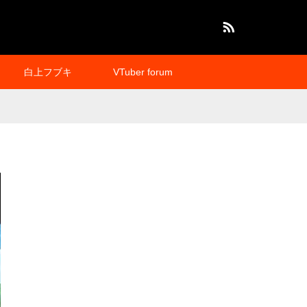
RSS
白上フブキ
VTuber forum