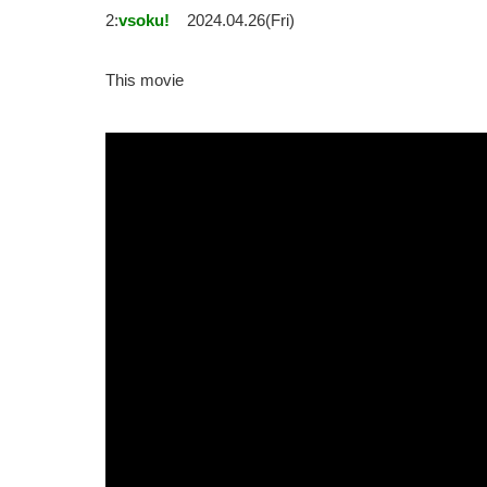
2:
vsoku!
2024.04.26(Fri)
This movie