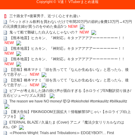
Copyright ©
V速！ VTuberまとめ速報
三十路女子×後輩男子、近づく心とすれ違い
｢ペットボトル飲料を買わないだけで年間20万円の節約｣食費13万円→4万円
の元浪費主婦が買うのをやめた食品5つ
NEW!
鬼って船で難破した白人なんじゃないの？
NEW!
【熊本地震】ヒカキン、『神対応』キタァアアアアーーーーーーー！！
NEW!
【熊本地震】ヒカキン、『神対応』キタァアアアアーーーーーーー！！
NEW!
【熊本地震】ヒカキン、『神対応』キタァアアアアーーーーーーー！！
NEW!
【悲報】橋本マナミ「頭を洗ってて『なんか生ぬるいな』と思ったら、後
ろで息子が…」
NEW!
【悲報】橋本マナミ「頭を洗ってて『なんか生ぬるいな』と思ったら、後
ろで息子が…」
NEW!
ビブーが考え出した謎の掛け声が面白すぎる【ホロライブEN翻訳切り抜き/
古石ビジュー/リズム天国】
The reason we have NO money! 🤯🥲 #tokiohotel #tomkaulitz #billkaulitz
【重大告知】FBKINGDOM王国拡大！情報解禁SPじゃい【ホロライブ/白上
フブキ】
ETERNAL BLAZE / 久遠たま (Cover) アニメ『魔法少女リリカルなのは
A's』OP
≪Phoenix Wright: Trials and Tribulations≫ EDGEYBOI?!… First