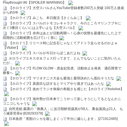
Playthrough! #6【SPOILER WARNING】
【ホロライブ】大空スバルさんYouTube登録者数200万人突破 100万人達成
から約5年
【ホロライブ】みこち、本日復活【さくらみこ】
【ホロライブ】スバルのトモコレキャラクリ、今のところマリンフブキに
次ぐ3番目くらいには上手いよな【大空スバル】
【ホロライブ】赤井はあとが活動再開へ！心身の状態を最優先にした上で
段階的に活動範囲を広げていく形に
【ホロドリ】リリース時に記念石じゃなくてアドトラ走らせるのかよｗ
【Vtuber】
【ホロライブ】スバルが今日からぽこあだよね
ホロライブエキスポ＆フェス行ってきて、とんでもないことに気付いたん
だが…
【ホロライブ】FLOW GLOW・虎金妃笑虎、活動休止を発表 適応障害で
療養へ
【ホロライブ】マリオテニス大会も最強と最弱決めたら面白そうだな
【ホロライブ】真面目な話するとマリアやり過ぎではあったな
【ホロライブ】改めてラジオ体操の有能さを感じた【ホロライブ/hololive】
【ホロライブ】海外勢が日本来てこうやって楽しそうにしてるとなんかニ
コニコしちゃうな
自民党総.裁選の「推薦人」に反日朝鮮壺議員が58人、裏金議員は21人 も
う滅茶苦茶w [828293379]
日本政府「害獣のシカを殺しまくって半分に減らします」 [271912485]