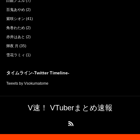
白銀ノエル
(7)
百鬼あやめ
(2)
紫咲シオン
(41)
角巻わため
(2)
赤井はあと
(2)
輝夜 月
(35)
雪花ラミィ
(1)
タイムライン-Twitter Timeline-
Tweets by Vsokumatome
V速！ VTuberまとめ速報
RSS