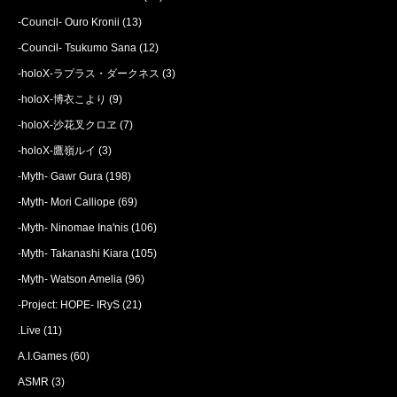
-Council- Ouro Kronii
(13)
-Council- Tsukumo Sana
(12)
-holoX-ラプラス・ダークネス
(3)
-holoX-博衣こより
(9)
-holoX-沙花叉クロヱ
(7)
-holoX-鷹嶺ルイ
(3)
-Myth- Gawr Gura
(198)
-Myth- Mori Calliope
(69)
-Myth- Ninomae Ina'nis
(106)
-Myth- Takanashi Kiara
(105)
-Myth- Watson Amelia
(96)
-Project: HOPE- IRyS
(21)
.Live
(11)
A.I.Games
(60)
ASMR
(3)