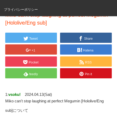
プライバシーポリシー
Miko can't stop laughing at perfect Megumin
[Hololive/Eng sub]
Tweet
Share
+1
Hatena
Pocket
RSS
feedly
Pin it
1:
vsoku!
2024.04.13(Sat)
Miko can't stop laughing at perfect Megumin [Hololive/Eng
sub]について