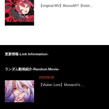
【original MV】BooooM!!!【holol…
更新情報-Link Information-
ランダム動画紹介-Random Movie-
2023.06.05
【Vtuber Lore】Monarch's …