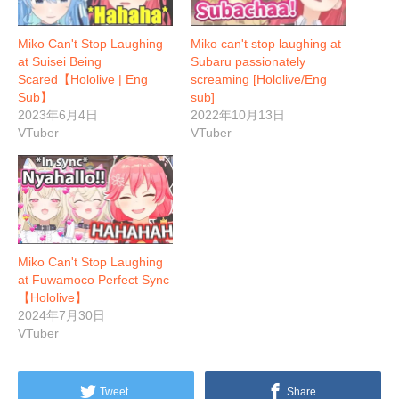
Miko Can't Stop Laughing
Miko can't stop laughing at
at Suisei Being
Subaru passionately
Scared【Hololive | Eng
screaming [Hololive/Eng
Sub】
sub]
2023年6月4日
2022年10月13日
VTuber
VTuber
Miko Can't Stop Laughing
at Fuwamoco Perfect Sync
【Hololive】
2024年7月30日
VTuber
Tweet
Share