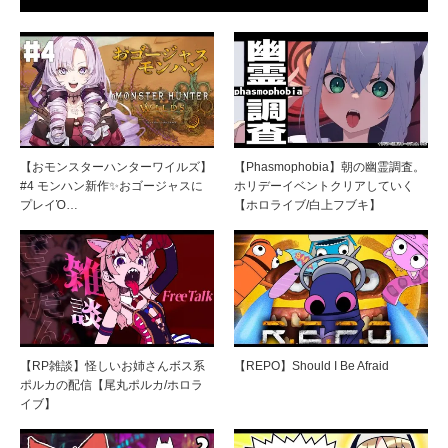
【おモンスターハンターワイルズ】
【Phasmophobia】朝の幽霊調査。
#4 モンハン新作✨おゴージャスに
ホリデーイベントクリアしていく
プレイὉ…
【ホロライブ/白上フブキ】
【RP雑談】怪しいお姉さんボス系
【REPO】Should I Be Afraid ​
ポルカの配信【尾丸ポルカ/ホロラ
イブ】