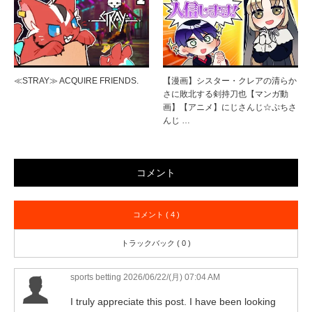
≪STRAY≫ ACQUIRE FRIENDS.
【漫画】シスター・クレアの清らか
さに敗北する剣持刀也【マンガ動
画】【アニメ】にじさんじ☆ぷちさ
んじ …
コメント
コメント ( 4 )
トラックバック ( 0 )
sports betting
2026/06/22/(月) 07:04 AM
I truly appreciate this post. I have been looking