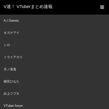
V速！ VTuberまとめ速報
新着動画一覧
VTuber
Miko can't stop laughing at
A.I.Games
ホーム
perfect Megumin [Hololive/Eng sub]
キズナアイ
VTuber
2024
APR
13
シロ
ミライアカリ
月ノ美兎
猫宮ひなた
白上フブキ
VTuber forum