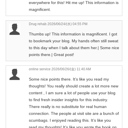
everywhere for this! Hit me up! This information is
magnificent.
Drug rehab
2026/06/24/(水) 04:55 PM
Thumbs up! This information is magnificent. I got
to bookmark your blog. My hands often still sweat
to this day when I talk about them her.| Some nice
points there.| Great post!
online service
2026/06/26/(金) 11:40 AM
Some nice points there. It’s like you read my
thoughts! You really should create a lot more new
content , I am sure a lot of people use your blog
to find fresh insider insights for this industry.
There really is no substitute for real human
connection. The people at visit site are a bunch of
scumbags. I enjoyed reading this. It’s like you
read my thoughts! It’s like you wrote the book on