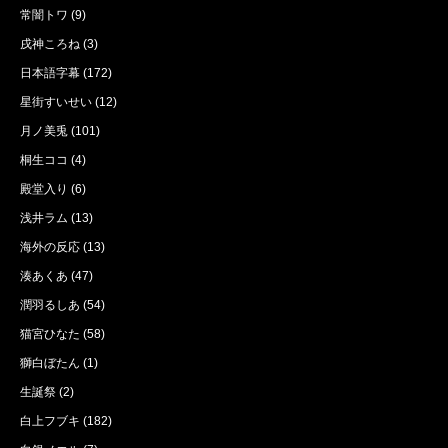
常闇トワ
(9)
戌神ころね
(3)
日本語字幕
(172)
星街すいせい
(12)
月ノ美兎
(101)
桐生ココ
(4)
殿堂入り
(6)
浅井ラム
(13)
海外の反応
(13)
湊あくあ
(47)
潤羽るしあ
(54)
猫宮ひなた
(58)
獅白ぼたん
(1)
生誕祭
(2)
白上フブキ
(182)