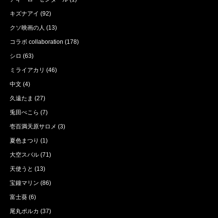
キズナアイ
(92)
クソ映画の人
(13)
コラボ collaboration
(178)
シロ
(63)
ミライアカリ
(46)
中文
(4)
久遠たま
(27)
兎田ぺこら
(7)
壱百満天原サロメ
(3)
夏色まつり
(1)
大空スバル
(71)
天使うと
(13)
宝鐘マリン
(86)
富士葵
(6)
尾丸ポルカ
(37)