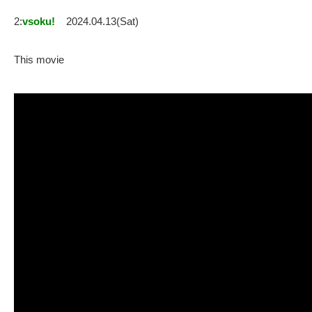
2:
vsoku!
2024.04.13(Sat)
This movie